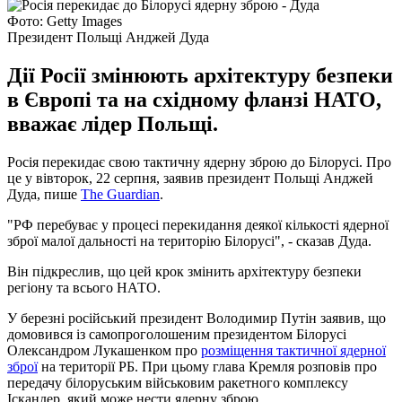
Фото: Getty Images
Президент Польщі Анджей Дуда
Дії Росії змінюють архітектуру безпеки
в Європі та на східному фланзі НАТО,
вважає лідер Польщі.
Росія перекидає свою тактичну ядерну зброю до Білорусі. Про
це у вівторок, 22 серпня, заявив президент Польщі Анджей
Дуда, пише
The Guardian
.
"РФ перебуває у процесі перекидання деякої кількості ядерної
зброї малої дальності на територію Білорусі", - сказав Дуда.
Він підкреслив, що цей крок змінить архітектуру безпеки
регіону та всього НАТО.
У березні російський президент Володимир Путін заявив, що
домовився із самопроголошеним президентом Білорусі
Олександром Лукашенком про
розміщення тактичної ядерної
зброї
на території РБ. При цьому глава Кремля розповів про
передачу білоруським військовим ракетного комплексу
Іскандер, який може нести ядерну зброю.