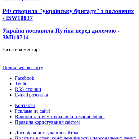
РФ створила "українську бригаду" з полонених
- ISW
10837
Україна поставила Путіна перед дилемою -
ЗМІ
10714
Читати коментарі
Повна версія сайту
Facebook
Twitter
RSS-стрічки
E-mail розсилка
Контакти
Реклама на сайті
Використання матеріалів korrespondent.net
Правила користування сайтом
Договір користування сайтом
Політика у сфері конфіденційності і персональних даних