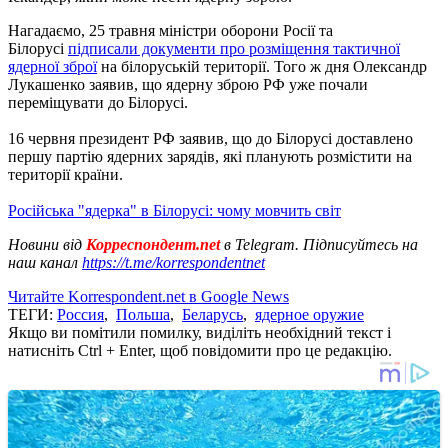
Нагадаємо, 25 травня міністри оборони Росії та
Білорусі
підписали документи про розміщення тактичної
ядерної зброї
на білоруській території. Того ж дня Олександр
Лукашенко заявив, що ядерну зброю РФ уже почали
переміщувати до Білорусі.
16 червня президент РФ заявив, що до Білорусі доставлено
першу партію ядерних зарядів, які планують розмістити на
території країни.
Російська "ядерка" в Білорусі: чому мовчить світ
Новини від
Корреспондент.net
в Telegram. Підписуйтесь на
наш канал
https://t.me/korrespondentnet
Читайте Korrespondent.net в Google News
ТЕГИ:
Россия
,
Польша
,
Беларусь
,
ядерное оружие
Якщо ви помітили помилку, виділіть необхідний текст і
натисніть Ctrl + Enter, щоб повідомити про це редакцію.