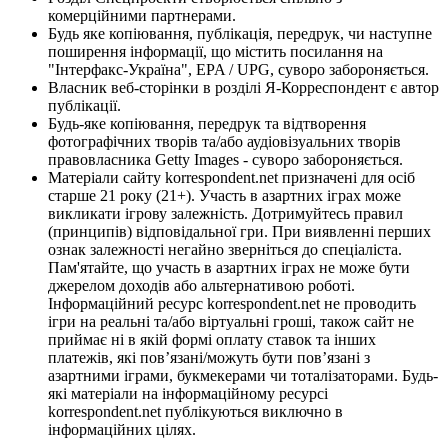
комерційними партнерами.
Будь яке копіювання, публікація, передрук, чи наступне
поширення інформації, що містить посилання на
"Інтерфакс-Україна", EPA / UPG, суворо забороняється.
Власник веб-сторінки в розділі Я-Корреспондент є автор
публікації.
Будь-яке копіювання, передрук та відтворення
фотографічних творів та/або аудіовізуальних творів
правовласника Getty Images - суворо забороняється.
Матеріали сайту korrespondent.net призначені для осіб
старше 21 року (21+). Участь в азартних іграх може
викликати ігрову залежність. Дотримуйтесь правил
(принципів) відповідальної гри. При виявленні перших
ознак залежності негайно зверніться до спеціаліста.
Пам'ятайте, що участь в азартних іграх не може бути
джерелом доходів або альтернативою роботі.
Інформаційний ресурс korrespondent.net не проводить
ігри на реальні та/або віртуальні гроші, також сайт не
приймає ні в якій формі оплату ставок та інших
платежів, які пов’язані/можуть бути пов’язані з
азартними іграми, букмекерами чи тоталізаторами. Будь-
які матеріали на інформаційному ресурсі
korrespondent.net публікуються виключно в
інформаційних цілях.