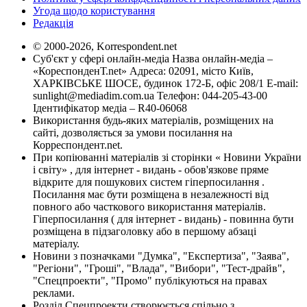
Угода щодо користування
Редакція
© 2000-2026, Korrespondent.net
Суб'єкт у сфері онлайн-медіа Назва онлайн-медіа –
«КореспонденТ.net» Адреса: 02091, місто Київ,
ХАРКІВСЬКЕ ШОСЕ, будинок 172-Б, офіс 208/1 E-mail:
sunlight@mediadim.com.ua
Телефон: 044-205-43-00
Ідентифікатор медіа – R40-06068
Використання будь-яких матеріалів, розміщених на
сайті, дозволяється за умови посилання на
Корреспондент.net.
При копіюванні матеріалів зі сторінки « Новини України
і світу» , для інтернет - видань - обов'язкове пряме
відкрите для пошукових систем гіперпосилання .
Посилання має бути розміщена в незалежності від
повного або часткового використання матеріалів.
Гіперпосилання ( для інтернет - видань) - повинна бути
розміщена в підзаголовку або в першому абзаці
матеріалу.
Новини з позначками "Думка", "Експертиза", "Заява",
"Регіони", "Гроші", "Влада", "Вибори", "Тест-драйв",
"Спецпроекти", "Промо" публікуються на правах
реклами.
Розділ Спецпроекти створюється спільно з