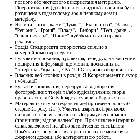
повного або часткового використання матеріалів.
Гіперпосилання ( для інтернет - видань) - повинна бути
розміщена в підзаголовку або в першому абзаці
матеріалу.
Новини з позначками "Думка", "Експертиза", "Заява",
"Регіони", "Гроші", "Влада", "Вибори", "Тест-драйв",
"Спецпроекти", "Промо" публікуються на правах
реклами.
Розділ Спецпроекти створюється спільно з
комерційними партнерами.
Будь яке копіювання, публікація, передрук, чи наступне
поширення інформації, що містить посилання на
"Інтерфакс-Україна", EPA / UPG, суворо забороняється.
Власник веб-сторінки в розділі Я-Корреспондент є автор
публікації.
Будь-яке копіювання, передрук та відтворення
фотографічних творів та/або аудіовізуальних творів
правовласника Getty Images - суворо забороняється.
Матеріали сайту korrespondent.net призначені для осіб
старше 21 року (21+). Участь в азартних іграх може
викликати ігрову залежність. Дотримуйтесь правил
(принципів) відповідальної гри. При виявленні перших
ознак залежності негайно зверніться до спеціаліста.
Пам'ятайте, що участь в азартних іграх не може бути
джерелом доходів або альтернативою роботі.