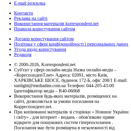
E-mail розсилка
Контакти
Реклама на сайті
Використання матеріалів korrespondent.net
Правила користування сайтом
Договір користування сайтом
Політика у сфері конфіденційності і персональних даних
Угода щодо користування
Редакція
© 2000-2026, Korrespondent.net
Суб'єкт у сфері онлайн-медіа Назва онлайн-медіа –
«КореспонденТ.net» Адреса: 02091, місто Київ,
ХАРКІВСЬКЕ ШОСЕ, будинок 172-Б, офіс 208/1 E-mail:
sunlight@mediadim.com.ua
Телефон: 044-205-43-00
Ідентифікатор медіа – R40-06068
Використання будь-яких матеріалів, розміщених на
сайті, дозволяється за умови посилання на
Корреспондент.net.
При копіюванні матеріалів зі сторінки « Новини України
і світу» , для інтернет - видань - обов'язкове пряме
відкрите для пошукових систем гіперпосилання .
Посилання має бути розміщена в незалежності від