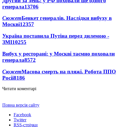
Другий за день: у РФ поховали ще одного
генерала
13706
Сюжет
Бенкет генералів. Наслідки вибуху в
Москві
12357
Україна поставила Путіна перед дилемою -
ЗМІ
10255
Вибух у ресторані: у Москві таємно поховали
генерала
8572
Сюжет
Масова смерть на пляжі. Робота ППО
Росії
8186
Читати коментарі
Повна версія сайту
Facebook
Twitter
RSS-стрічки