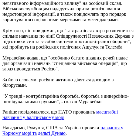
негативного інформаційного впливу" на особовий склад.
Військовослужбовцям нададуть алгоритм розпізнавання
недостовірної інформації, а також повідомлять про порядок
користування соціальними мережами та месенджерами.
Крім того, він повідомив, що "завтра-післязавтра розпочнеться
спільне навчання по лінії Співдружності Незалежних Держав з
підготовки сил та засобів системи протиповітряної оборони",
які пройдуть на російських полігонах Ашулук та Телемба.
Муравейко додав, що "особливо багато цікавих речей надає
для організації навчань "спеціальна військова операція", що
зараз проводиться Росією".
За його словами, росіяни активно діляться досвідом з
білорусами.
"У тренді - контрбатарейна боротьба, боротьба з диверсійно-
розвідувальними групами", - сказав Муравейко.
Раніше повідомлялося, що НАТО проводить
масштабні
навчання у Балтійському морі
.
Нагадаємо, Румунія, США та Україна провели
навчання у
Чорному морі та дельті Дунаю
.