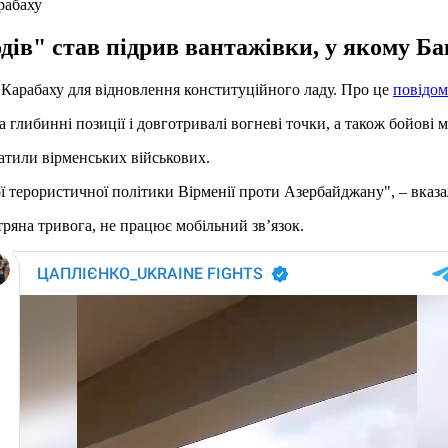
рабаху
ів" став підрив вантажівки, у якому Ба
Карабаху для відновлення конституційного ладу. Про це
повідо
либинні позиції і довготривалі вогневі точки, а також бойові маш
ватили вірменських військових.
 терористичної політики Вірменії проти Азербайджану", – вказа
тряна тривога, не працює мобільний зв’язок.