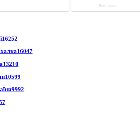
ї
16252
іхалка
16047
а
13210
ни
10599
раїни
9992
57