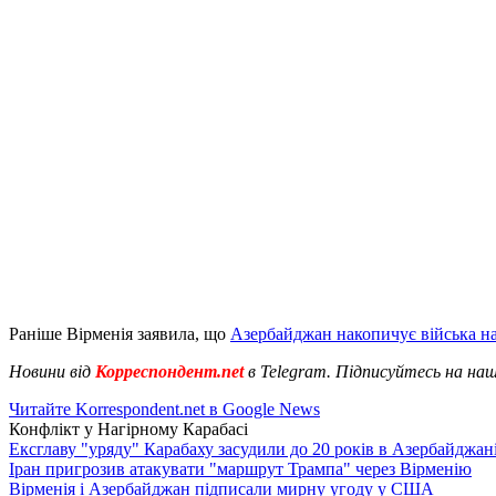
Раніше Вірменія заявила, що
Азербайджан накопичує війська на
Новини від
Корреспондент.net
в Telegram. Підписуйтесь на на
Читайте Korrespondent.net в Google News
Конфлікт у Нагірному Карабасі
Ексглаву "уряду" Карабаху засудили до 20 років в Азербайджан
Іран пригрозив атакувати "маршрут Трампа" через Вірменію
Вірменія і Азербайджан підписали мирну угоду у США