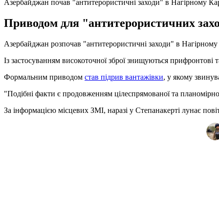
Азербайджан почав "антитерористичні заходи" в Нагірному Ка
Приводом для "антитерористичних заход
Азербайджан розпочав "антитерористичні заходи" в Нагірному 
Із застосуванням високоточної зброї знищуються прифронтові та г
Формальним приводом
став підрив вантажівки
, у якому звину
"Подібні факти є продовженням цілеспрямованої та планомірної
За інформацією місцевих ЗМІ, наразі у Степанакерті лунає пові