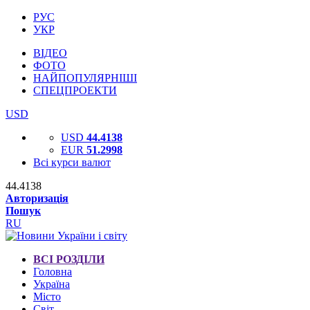
РУС
УКР
ВІДЕО
ФОТО
НАЙПОПУЛЯРНІШІ
СПЕЦПРОЕКТИ
USD
USD
44.4138
EUR
51.2998
Всі курси валют
44.4138
Авторизація
Пошук
RU
ВСІ РОЗДІЛИ
Головна
Україна
Місто
Світ