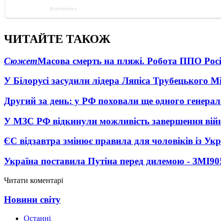
ЧИТАЙТЕ ТАКОЖ
Сюжет
Масова смерть на пляжі. Робота ППО Росі
У Білорусі засудили лідера Ляпіса Трубецького М
Другий за день: у РФ поховали ще одного генерал
У МЗС РФ відкинули можливість завершення вій
ЄС відзавтра змінює правила для чоловіків із Ук
Україна поставила Путіна перед дилемою - ЗМІ
90
Читати коментарі
Новини світу
Останні