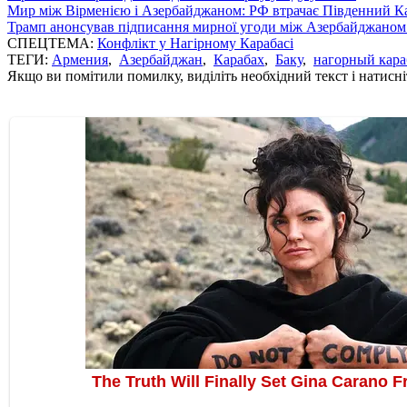
Мир між Вірменією і Азербайджаном: РФ втрачає Південний Кав
Трамп анонсував підписання мирної угоди між Азербайджаном 
СПЕЦТЕМА:
Конфлікт у Нагірному Карабасі
ТЕГИ:
Армения
,
Азербайджан
,
Карабах
,
Баку
,
нагорный кара
Якщо ви помітили помилку, виділіть необхідний текст і натисніт