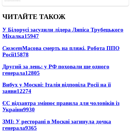
ЧИТАЙТЕ ТАКОЖ
У Білорусі засудили лідера Ляпіса Трубецького
Міхалка
15947
Сюжет
Масова смерть на пляжі. Робота ППО
Росії
15878
Другий за день: у РФ поховали ще одного
генерала
12805
Вибух у Москві: Італія відповіла Росії на її
заяви
12274
ЄС відзавтра змінює правила для чоловіків із
України
9930
ЗМІ: У ресторані в Москві загинула дочка
генерала
9365