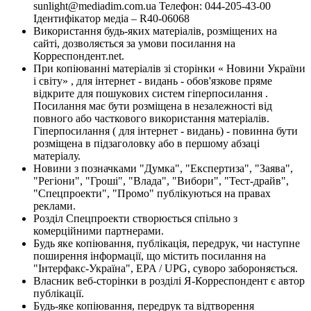
sunlight@mediadim.com.ua
Телефон: 044-205-43-00
Ідентифікатор медіа – R40-06068
Використання будь-яких матеріалів, розміщених на
сайті, дозволяється за умови посилання на
Корреспондент.net.
При копіюванні матеріалів зі сторінки « Новини України
і світу» , для інтернет - видань - обов'язкове пряме
відкрите для пошукових систем гіперпосилання .
Посилання має бути розміщена в незалежності від
повного або часткового використання матеріалів.
Гіперпосилання ( для інтернет - видань) - повинна бути
розміщена в підзаголовку або в першому абзаці
матеріалу.
Новини з позначками "Думка", "Експертиза", "Заява",
"Регіони", "Гроші", "Влада", "Вибори", "Тест-драйв",
"Спецпроекти", "Промо" публікуються на правах
реклами.
Розділ Спецпроекти створюється спільно з
комерційними партнерами.
Будь яке копіювання, публікація, передрук, чи наступне
поширення інформації, що містить посилання на
"Інтерфакс-Україна", EPA / UPG, суворо забороняється.
Власник веб-сторінки в розділі Я-Корреспондент є автор
публікації.
Будь-яке копіювання, передрук та відтворення