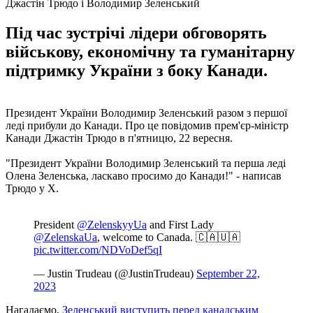
Джастін Трюдо і Володимир Зеленський
Під час зустрічі лідери обговорять
військову, економічну та гуманітарну
підтримку України з боку Канади.
Президент України Володимир Зеленський разом з першої
леді прибули до Канади. Про це повідомив прем'єр-міністр
Канади Джастін Трюдо в п'ятницю, 22 вересня.
"Президент України Володимир Зеленський та перша леді
Олена Зеленська, ласкаво просимо до Канади!" - написав
Трюдо у Х.
President
@ZelenskyyUa
and First Lady
@ZelenskaUa
, welcome to Canada. 🇨🇦🇺🇦
pic.twitter.com/NDVoDef5qI
— Justin Trudeau (@JustinTrudeau)
September 22,
2023
Нагадаємо,
Зеленський виступить перед канадським