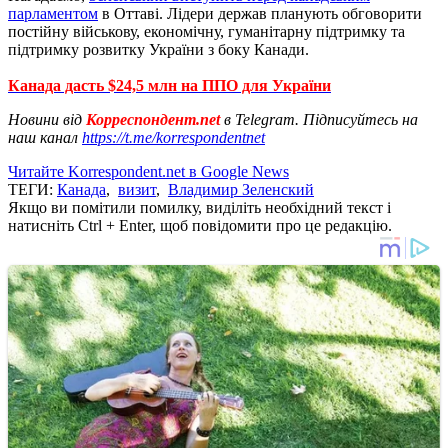
парламентом
в Оттаві. Лідери держав планують обговорити
постійну військову, економічну, гуманітарну підтримку та
підтримку розвитку України з боку Канади.
Канада дасть $24,5 млн на ППО для України
Новини від
Корреспондент.net
в Telegram. Підписуйтесь на
наш канал
https://t.me/korrespondentnet
Читайте Korrespondent.net в Google News
ТЕГИ:
Канада
,
визит
,
Владимир Зеленский
Якщо ви помітили помилку, виділіть необхідний текст і
натисніть Ctrl + Enter, щоб повідомити про це редакцію.