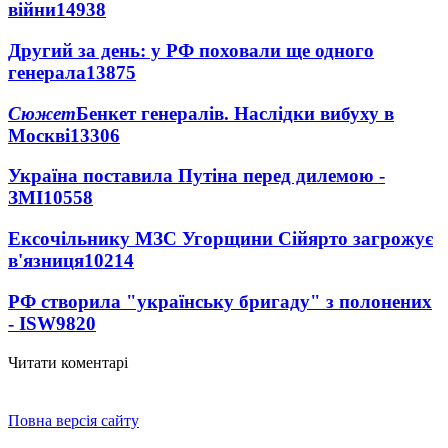
війни
14938
Другий за день: у РФ поховали ще одного
генерала
13875
Сюжет
Бенкет генералів. Наслідки вибуху в
Москві
13306
Україна поставила Путіна перед дилемою -
ЗМІ
10558
Ексочільнику МЗС Угорщини Сійярто загрожує
в'язниця
10214
РФ створила "українську бригаду" з полонених
- ISW
9820
Читати коментарі
Повна версія сайту