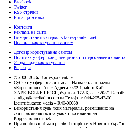
Facebook
Twitter
RSS-стрічки
E-mail розсилка
Контакти
Реклама на сайті
Використання матеріалів korrespondent.net
Правила користування сайтом
Договір користування сайтом
Політика у сфері конфіденційності і персональних даних
Угода щодо користування
Редакція
© 2000-2026, Korrespondent.net
Суб'єкт у сфері онлайн-медіа Назва онлайн-медіа –
«КореспонденТ.net» Адреса: 02091, місто Київ,
ХАРКІВСЬКЕ ШОСЕ, будинок 172-Б, офіс 208/1 E-mail:
sunlight@mediadim.com.ua
Телефон: 044-205-43-00
Ідентифікатор медіа – R40-06068
Використання будь-яких матеріалів, розміщених на
сайті, дозволяється за умови посилання на
Корреспондент.net.
При копіюванні матеріалів зі сторінки « Новини України