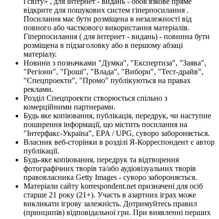
і світу» , для інтернет - видань - обов'язкове пряме
відкрите для пошукових систем гіперпосилання .
Посилання має бути розміщена в незалежності від
повного або часткового використання матеріалів.
Гіперпосилання ( для інтернет - видань) - повинна бути
розміщена в підзаголовку або в першому абзаці
матеріалу.
Новини з позначками "Думка", "Експертиза", "Заява",
"Регіони", "Гроші", "Влада", "Вибори", "Тест-драйв",
"Спецпроекти", "Промо" публікуються на правах
реклами.
Розділ Спецпроекти створюється спільно з
комерційними партнерами.
Будь яке копіювання, публікація, передрук, чи наступне
поширення інформації, що містить посилання на
"Інтерфакс-Україна", EPA / UPG, суворо забороняється.
Власник веб-сторінки в розділі Я-Корреспондент є автор
публікації.
Будь-яке копіювання, передрук та відтворення
фотографічних творів та/або аудіовізуальних творів
правовласника Getty Images - суворо забороняється.
Матеріали сайту korrespondent.net призначені для осіб
старше 21 року (21+). Участь в азартних іграх може
викликати ігрову залежність. Дотримуйтесь правил
(принципів) відповідальної гри. При виявленні перших