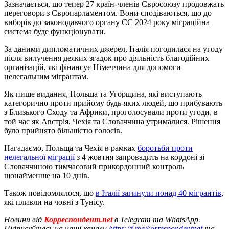
Зазначається, що тепер 27 країн-членів Євросоюзу продовжать
переговори з Європарламентом. Вони сподіваються, що до
виборів до законодавчого органу ЄС 2024 року міграційна
система буде функціонувати.
За даними дипломатичних джерел, Італія погодилася на угоду
після вилучення деяких згадок про діяльність благодійних
організацій, які фінансує Німеччина для допомоги
нелегальним мігрантам.
Як пише видання, Польща та Угорщина, які виступають
категорично проти прийому будь-яких людей, що прибувають
з Близького Сходу та Африки, проголосували проти угоди, в
той час як Австрія, Чехія та Словаччина утрималися. Рішення
було прийнято більшістю голосів.
Нагадаємо, Польща та Чехія в рамках
боротьби проти
нелегальної міграції
з 4 жовтня запровадить на кордоні зі
Словаччиною тимчасовий прикордонний контроль
щонайменше на 10 днів.
Також повідомлялося, що
в Італії загинули понад 40 мігрантів,
які пливли на човні з Тунісу.
Новини від
Корреспондент.net
в Telegram та WhatsApp.
Підписуйтесь на наші канали
https://t.me/korrespondentnet
та