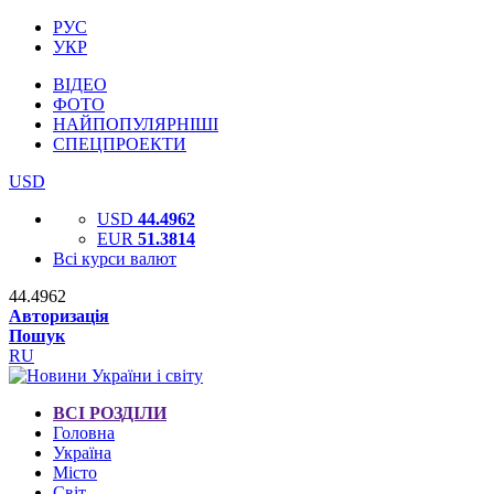
РУС
УКР
ВІДЕО
ФОТО
НАЙПОПУЛЯРНІШІ
СПЕЦПРОЕКТИ
USD
USD
44.4962
EUR
51.3814
Всі курси валют
44.4962
Авторизація
Пошук
RU
ВСІ РОЗДІЛИ
Головна
Україна
Місто
Світ