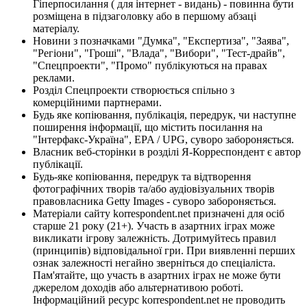
Гіперпосилання ( для інтернет - видань) - повинна бути
розміщена в підзаголовку або в першому абзаці
матеріалу.
Новини з позначками "Думка", "Експертиза", "Заява",
"Регіони", "Гроші", "Влада", "Вибори", "Тест-драйв",
"Спецпроекти", "Промо" публікуються на правах
реклами.
Розділ Спецпроекти створюється спільно з
комерційними партнерами.
Будь яке копіювання, публікація, передрук, чи наступне
поширення інформації, що містить посилання на
"Інтерфакс-Україна", EPA / UPG, суворо забороняється.
Власник веб-сторінки в розділі Я-Корреспондент є автор
публікації.
Будь-яке копіювання, передрук та відтворення
фотографічних творів та/або аудіовізуальних творів
правовласника Getty Images - суворо забороняється.
Матеріали сайту korrespondent.net призначені для осіб
старше 21 року (21+). Участь в азартних іграх може
викликати ігрову залежність. Дотримуйтесь правил
(принципів) відповідальної гри. При виявленні перших
ознак залежності негайно зверніться до спеціаліста.
Пам'ятайте, що участь в азартних іграх не може бути
джерелом доходів або альтернативою роботі.
Інформаційний ресурс korrespondent.net не проводить