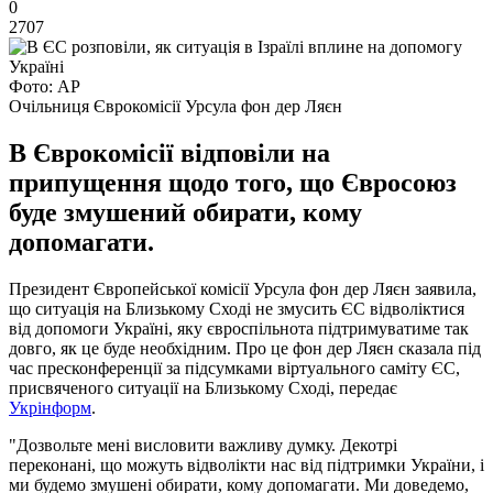
0
2707
Фото: АР
Очільниця Єврокомісії Урсула фон дер Ляєн
В Єврокомісії відповіли на
припущення щодо того, що Євросоюз
буде змушений обирати, кому
допомагати.
Президент Європейської комісії Урсула фон дер Ляєн заявила,
що ситуація на Близькому Сході не змусить ЄС відволіктися
від допомоги Україні, яку євроспільнота підтримуватиме так
довго, як це буде необхідним. Про це фон дер Ляєн сказала під
час пресконференції за підсумками віртуального саміту ЄС,
присвяченого ситуації на Близькому Сході, передає
Укрінформ
.
"Дозвольте мені висловити важливу думку. Декотрі
переконані, що можуть відволікти нас від підтримки України, і
ми будемо змушені обирати, кому допомагати. Ми доведемо,