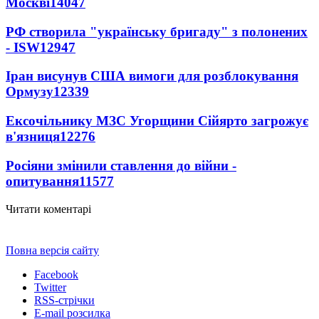
Москві
14047
РФ створила "українську бригаду" з полонених
- ISW
12947
Іран висунув США вимоги для розблокування
Ормузу
12339
Ексочільнику МЗС Угорщини Сійярто загрожує
в'язниця
12276
Росіяни змінили ставлення до війни -
опитування
11577
Читати коментарі
Повна версія сайту
Facebook
Twitter
RSS-стрічки
E-mail розсилка