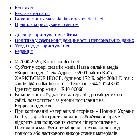
Контакти
Реклама на сайті
Використання матеріалів korrespondent.net
Правила користування сайтом
Договір користування сайтом
Політика у сфері конфіденційності і персональних даних
Угода щодо користування
Редакція
© 2000-2026, Korrespondent.net
Суб'єкт у сфері онлайн-медіа Назва онлайн-медіа –
«КореспонденТ.net» Адреса: 02091, місто Київ,
ХАРКІВСЬКЕ ШОСЕ, будинок 172-Б, офіс 208/1 E-mail:
sunlight@mediadim.com.ua
Телефон: 044-205-43-00
Ідентифікатор медіа – R40-06068
Використання будь-яких матеріалів, розміщених на
сайті, дозволяється за умови посилання на
Корреспондент.net.
При копіюванні матеріалів зі сторінки « Новини України
і світу» , для інтернет - видань - обов'язкове пряме
відкрите для пошукових систем гіперпосилання .
Посилання має бути розміщена в незалежності від
повного або часткового використання матеріалів.