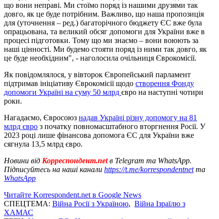
що вони неправі. Ми стоїмо поряд із нашими друзями так
довго, як це буде потрібним. Важливо, що наша пропозиція
для (уточнення – ред.) багаторічного бюджету ЄС вже була
опрацьована, та великий обсяг допомоги для України вже в
процесі підготовки. Тому що ми знаємо – вони воюють за
наші цінності. Ми будемо стояти поряд із ними так довго, як
це буде необхідним", - наголосила очільниця Єврокомісії.
Як повідомлялося, у вівторок Європейський парламент
підтримав ініціативу Єврокомісії щодо
створення Фонду
допомоги Україні на суму 50 млрд
євро на наступні чотири
роки.
Нагадаємо, Євросоюз
надав Україні різну допомогу на 81
млрд євро
з початку повномасштабного вторгнення Росії. У
2023 році лише фінансова допомога ЄС для України вже
сягнула 13,5 млрд євро.
Новини від
Корреспондент.net
в Telegram та WhatsApp.
Підписуйтесь на наші канали
https://t.me/korrespondentnet
та
WhatsApp
Читайте Korrespondent.net в Google News
СПЕЦТЕМА:
Війна Росії з Україною
,
Війна Ізраїлю з
ХАМАС