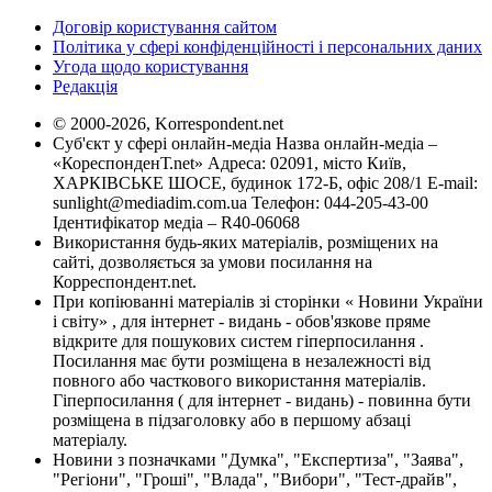
Договір користування сайтом
Політика у сфері конфіденційності і персональних даних
Угода щодо користування
Редакція
© 2000-2026, Korrespondent.net
Суб'єкт у сфері онлайн-медіа Назва онлайн-медіа –
«КореспонденТ.net» Адреса: 02091, місто Київ,
ХАРКІВСЬКЕ ШОСЕ, будинок 172-Б, офіс 208/1 E-mail:
sunlight@mediadim.com.ua
Телефон: 044-205-43-00
Ідентифікатор медіа – R40-06068
Використання будь-яких матеріалів, розміщених на
сайті, дозволяється за умови посилання на
Корреспондент.net.
При копіюванні матеріалів зі сторінки « Новини України
і світу» , для інтернет - видань - обов'язкове пряме
відкрите для пошукових систем гіперпосилання .
Посилання має бути розміщена в незалежності від
повного або часткового використання матеріалів.
Гіперпосилання ( для інтернет - видань) - повинна бути
розміщена в підзаголовку або в першому абзаці
матеріалу.
Новини з позначками "Думка", "Експертиза", "Заява",
"Регіони", "Гроші", "Влада", "Вибори", "Тест-драйв",