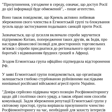
"Призупинення, узгоджене в середу, означає, що доступ Росії
до цієї інформації буде обмежений", - пише агентство.
Воно також повідомляє, що Кремль активно лобіював
збереження свого членства в Егмонтській групі та блокування
зусиль щодо застосування подальших санкцій проти Росії.
Зазначається, що ці зусилля включали спроби заручитися
підтримкою Китаю, попередження таких друзів, як Індія, про
наслідки фінансової ізоляції для двосторонніх торговельних
зв'язків і спроби приєднатися до регіонального органу по
боротьбі з відмиванням брудних грошей в Африці.
Згодом Егмонтська група офіційно підтвердила відсторонення
РФ.
У заяві Егмонтської групи повідомляється, що організація
залишається глибоко стурбованою руйнівними наслідками
нинішньої російської військової агресії проти України.
"Довіра серйозно підірвана через позицію Росфінмоніторингу
щодо дій і політики свого уряду, а також обрані ним способи
комунікації. Задля збереження репутації Егмонтської групи у
світовому просторі, група вирішила призупинити членство
Росфінмоніторингу на час, необхідний для захисту інтересів