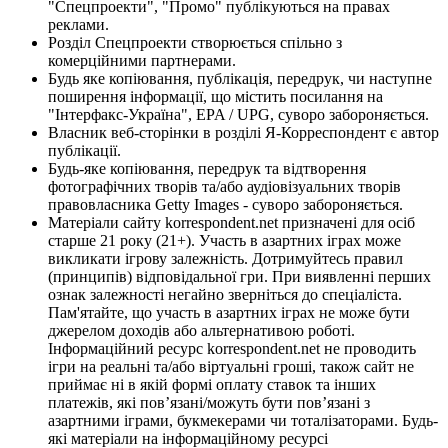
"Спецпроекти", "Промо" публікуються на правах
реклами.
Розділ Спецпроекти створюється спільно з
комерційними партнерами.
Будь яке копіювання, публікація, передрук, чи наступне
поширення інформації, що містить посилання на
"Інтерфакс-Україна", EPA / UPG, суворо забороняється.
Власник веб-сторінки в розділі Я-Корреспондент є автор
публікації.
Будь-яке копіювання, передрук та відтворення
фотографічних творів та/або аудіовізуальних творів
правовласника Getty Images - суворо забороняється.
Матеріали сайту korrespondent.net призначені для осіб
старше 21 року (21+). Участь в азартних іграх може
викликати ігрову залежність. Дотримуйтесь правил
(принципів) відповідальної гри. При виявленні перших
ознак залежності негайно зверніться до спеціаліста.
Пам'ятайте, що участь в азартних іграх не може бути
джерелом доходів або альтернативою роботі.
Інформаційний ресурс korrespondent.net не проводить
ігри на реальні та/або віртуальні гроші, також сайт не
приймає ні в якій формі оплату ставок та інших
платежів, які пов’язані/можуть бути пов’язані з
азартними іграми, букмекерами чи тоталізаторами. Будь-
які матеріали на інформаційному ресурсі