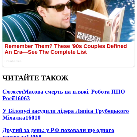
ЧИТАЙТЕ ТАКОЖ
Сюжет
Масова смерть на пляжі. Робота ППО
Росії
16063
У Білорусі засудили лідера Ляпіса Трубецького
Міхалка
16010
Другий за день: у РФ поховали ще одного
генерала
13068