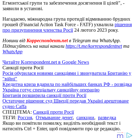
Егмонтської групи та забезпечення досягнення її цілей", -
заявили в установі.
Нагадаємо, міжнародна група протидії відмиванню брудних
грошей (Financial Action Task Force - FATF) ухвалила
рішення
про призупинення членства Росії
24 лютого 2023 року.
Новини від
Корреспондент.net
в Telegram та WhatsApp.
Підписуйтесь на наші канали
https://t.me/korrespondentnet
та
WhatsApp
Читайте Korrespondent.net в Google News
Санкції проти Росії
Росія обурилася новими санкціями і звинуватила Британію у
"війні"
Кредитна криза вдарила по найбільших банках РФ - розвідка
Україна готує спеціальну санкційну операцію
Британія розширила санкції проти Росії
Остаточне рішення: суд Швеції передав Україні арештоване
судно Caffa
СПЕЦТЕМА:
Санкції проти Росії
ТЕГИ:
Россия
,
Отмывание денег
,
санкции
,
разведка
Якщо ви помітили помилку, виділіть необхідний текст і
натисніть Ctrl + Enter, щоб повідомити про це редакцію.