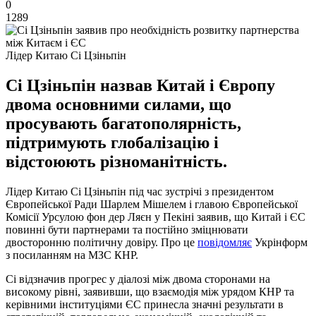
0
1289
Лідер Китаю Сі Цзіньпін
Сі Цзіньпін назвав Китай і Європу
двома основними силами, що
просувають багатополярність,
підтримують глобалізацію і
відстоюють різноманітність.
Лідер Китаю Сі Цзіньпін під час зустрічі з президентом
Європейської Ради Шарлем Мішелем і главою Європейської
Комісії Урсулою фон дер Ляєн у Пекіні заявив, що Китай і ЄС
повинні бути партнерами та постійно зміцнювати
двосторонню політичну довіру. Про це
повідомляє
Укрінформ
з посиланням на МЗС КНР.
Сі відзначив прогрес у діалозі між двома сторонами на
високому рівні, заявивши, що взаємодія між урядом КНР та
керівними інституціями ЄС принесла значні результати в