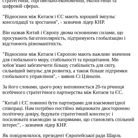
стратегічній, торговельно-економічній, екологічній та
цифровій сферах.
"Відносини між Китаєм і ЄС мають хороший імпульс
консолідації та зростання", - зазначив лідер КНР.
Він назвав Китай і Європу двома основними силами, що
просувають багатополярність, підтримують глобалізацію і
відстоюють різноманітність.
"Відносини між Китаєм і Європою мають важливе значення
для глобального миру, стабільності та процвітання. Ми
зобов’язані забезпечити більшу стабільність для світу,
сильніший імпульс для розвитку, а також більше підтримки
глобального управління", - заявив Сі Цзіньпін.
За його словами, цього року виповнюється 20-та річниця
всебічного стратегічного партнерства між Китаєм та ЄС.
"Китай і ЄС повинні бути партнерами для взаємовигідної
співпраці. Нам потрібно постійно зміцнювати двосторонню
політичну довіру, будувати стратегічний консенсус і
посилювати взаємодію за напрямами, що становлять спільний
інтерес", - зазначив лідер КНР.
Як повідомлялося, президент Європейської ради Шарль