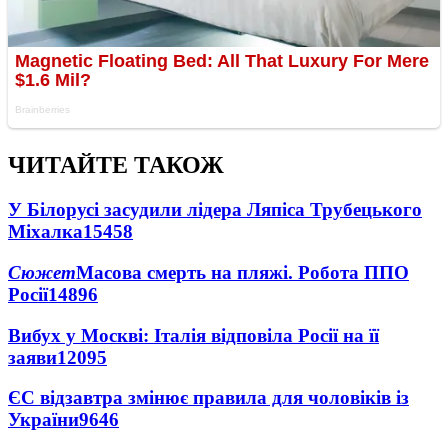
ЧИТАЙТЕ ТАКОЖ
У Білорусі засудили лідера Ляпіса Трубецького
Міхалка
15458
Сюжет
Масова смерть на пляжі. Робота ППО
Росії
14896
Вибух у Москві: Італія відповіла Росії на її
заяви
12095
ЄС відзавтра змінює правила для чоловіків із
України
9646