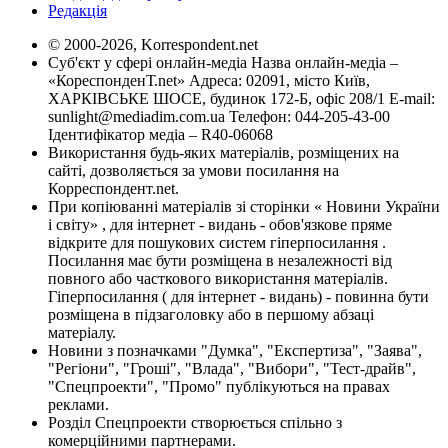
Редакція
© 2000-2026, Korrespondent.net
Суб'єкт у сфері онлайн-медіа Назва онлайн-медіа –
«КореспонденТ.net» Адреса: 02091, місто Київ,
ХАРКІВСЬКЕ ШОСЕ, будинок 172-Б, офіс 208/1 E-mail:
sunlight@mediadim.com.ua
Телефон: 044-205-43-00
Ідентифікатор медіа – R40-06068
Використання будь-яких матеріалів, розміщених на
сайті, дозволяється за умови посилання на
Корреспондент.net.
При копіюванні матеріалів зі сторінки « Новини України
і світу» , для інтернет - видань - обов'язкове пряме
відкрите для пошукових систем гіперпосилання .
Посилання має бути розміщена в незалежності від
повного або часткового використання матеріалів.
Гіперпосилання ( для інтернет - видань) - повинна бути
розміщена в підзаголовку або в першому абзаці
матеріалу.
Новини з позначками "Думка", "Експертиза", "Заява",
"Регіони", "Гроші", "Влада", "Вибори", "Тест-драйв",
"Спецпроекти", "Промо" публікуються на правах
реклами.
Розділ Спецпроекти створюється спільно з
комерційними партнерами.