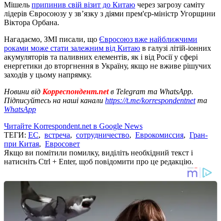
Мішель
припинив свій візит до Китаю
через загрозу саміту
лідерів Євросоюзу у зв’язку з діями прем'єр-міністр Угорщини
Віктора Орбана.
Нагадаємо, ЗМІ писали, що
Євросоюз вже найближчими
роками може стати залежним від Китаю
в галузі літій-іонних
акумуляторів та паливних елементів, як і від Росії у сфері
енергетики до вторгнення в Україну, якщо не вживе рішучих
заходів у цьому напрямку.
Новини від
Корреспондент.net
в Telegram та WhatsApp.
Підписуйтесь на наші канали
https://t.me/korrespondentnet
та
WhatsApp
Читайте Korrespondent.net в Google News
ТЕГИ:
ЕС
,
встреча
,
сотрудничество
,
Еврокомиссия
,
Гран-
при Китая
,
Евросовет
Якщо ви помітили помилку, виділіть необхідний текст і
натисніть Ctrl + Enter, щоб повідомити про це редакцію.