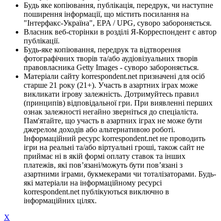
Будь яке копіювання, публікація, передрук, чи наступне
поширення інформації, що містить посилання на
"Інтерфакс-Україна", EPA / UPG, суворо забороняється.
Власник веб-сторінки в розділі Я-Корреспондент є автор
публікації.
Будь-яке копіювання, передрук та відтворення
фотографічних творів та/або аудіовізуальних творів
правовласника Getty Images - суворо забороняється.
Матеріали сайту korrespondent.net призначені для осіб
старше 21 року (21+). Участь в азартних іграх може
викликати ігрову залежність. Дотримуйтесь правил
(принципів) відповідальної гри. При виявленні перших
ознак залежності негайно зверніться до спеціаліста.
Пам'ятайте, що участь в азартних іграх не може бути
джерелом доходів або альтернативою роботі.
Інформаційний ресурс korrespondent.net не проводить
ігри на реальні та/або віртуальні гроші, також сайт не
приймає ні в якій формі оплату ставок та інших
платежів, які пов’язані/можуть бути пов’язані з
азартними іграми, букмекерами чи тоталізаторами. Будь-
які матеріали на інформаційному ресурсі
korrespondent.net публікуються виключно в
інформаційних цілях.
X