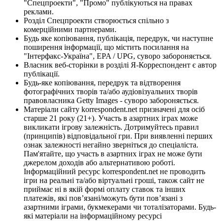
"Спецпроекти", "Промо" публікуються на правах
реклами.
Розділ Спецпроекти створюється спільно з
комерційними партнерами.
Будь яке копіювання, публікація, передрук, чи наступне
поширення інформації, що містить посилання на
"Інтерфакс-Україна", EPA / UPG, суворо забороняється.
Власник веб-сторінки в розділі Я-Корреспондент є автор
публікації.
Будь-яке копіювання, передрук та відтворення
фотографічних творів та/або аудіовізуальних творів
правовласника Getty Images - суворо забороняється.
Матеріали сайту korrespondent.net призначені для осіб
старше 21 року (21+). Участь в азартних іграх може
викликати ігрову залежність. Дотримуйтесь правил
(принципів) відповідальної гри. При виявленні перших
ознак залежності негайно зверніться до спеціаліста.
Пам'ятайте, що участь в азартних іграх не може бути
джерелом доходів або альтернативою роботі.
Інформаційний ресурс korrespondent.net не проводить
ігри на реальні та/або віртуальні гроші, також сайт не
приймає ні в якій формі оплату ставок та інших
платежів, які пов’язані/можуть бути пов’язані з
азартними іграми, букмекерами чи тоталізаторами. Будь-
які матеріали на інформаційному ресурсі