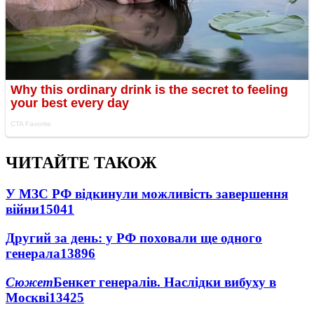
ЧИТАЙТЕ ТАКОЖ
У МЗС РФ відкинули можливість завершення
війни
15041
Другий за день: у РФ поховали ще одного
генерала
13896
Сюжет
Бенкет генералів. Наслідки вибуху в
Москві
13425