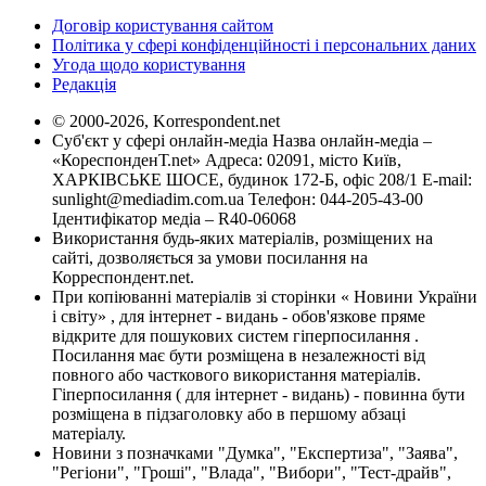
Договір користування сайтом
Політика у сфері конфіденційності і персональних даних
Угода щодо користування
Редакція
© 2000-2026, Korrespondent.net
Суб'єкт у сфері онлайн-медіа Назва онлайн-медіа –
«КореспонденТ.net» Адреса: 02091, місто Київ,
ХАРКІВСЬКЕ ШОСЕ, будинок 172-Б, офіс 208/1 E-mail:
sunlight@mediadim.com.ua
Телефон: 044-205-43-00
Ідентифікатор медіа – R40-06068
Використання будь-яких матеріалів, розміщених на
сайті, дозволяється за умови посилання на
Корреспондент.net.
При копіюванні матеріалів зі сторінки « Новини України
і світу» , для інтернет - видань - обов'язкове пряме
відкрите для пошукових систем гіперпосилання .
Посилання має бути розміщена в незалежності від
повного або часткового використання матеріалів.
Гіперпосилання ( для інтернет - видань) - повинна бути
розміщена в підзаголовку або в першому абзаці
матеріалу.
Новини з позначками "Думка", "Експертиза", "Заява",
"Регіони", "Гроші", "Влада", "Вибори", "Тест-драйв",