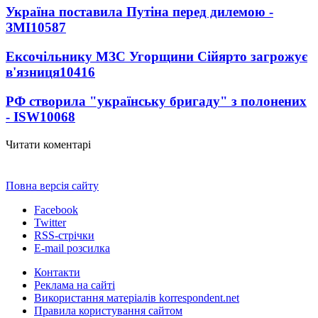
Україна поставила Путіна перед дилемою -
ЗМІ
10587
Ексочільнику МЗС Угорщини Сійярто загрожує
в'язниця
10416
РФ створила "українську бригаду" з полонених
- ISW
10068
Читати коментарі
Повна версія сайту
Facebook
Twitter
RSS-стрічки
E-mail розсилка
Контакти
Реклама на сайті
Використання матеріалів korrespondent.net
Правила користування сайтом