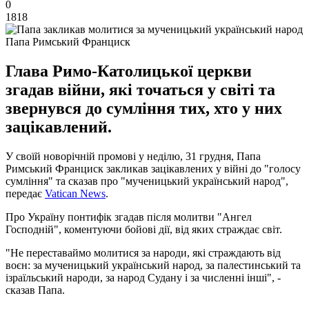
0
1818
Папа Римський Франциск
Глава Римо-Католицької церкви
згадав війни, які точаться у світі та
звернувся до сумління тих, хто у них
зацікавлений.
У своїй новорічній промові у неділю, 31 грудня, Папа
Римський Франциск закликав зацікавлених у війні до "голосу
сумління" та сказав про "мученицький український народ",
передає
Vatican News
.
Про Україну понтифік згадав після молитви "Ангел
Господній", коментуючи бойові дії, від яких страждає світ.
"Не переставаймо молитися за народи, які страждають від
воєн: за мученицький український народ, за палестинський та
ізраїльський народи, за народ Судану і за численні інші", -
сказав Папа.