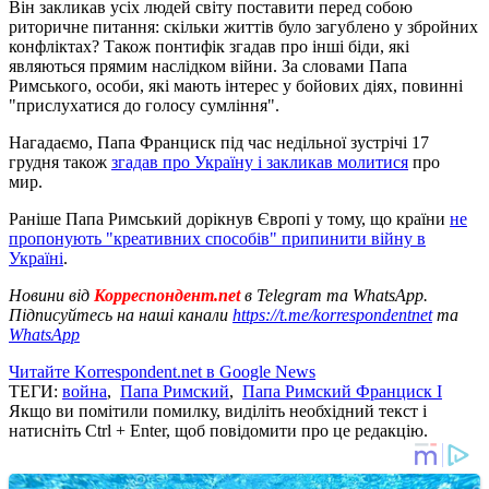
Він закликав усіх людей світу поставити перед собою
риторичне питання: скільки життів було загублено у збройних
конфліктах? Також понтифік згадав про інші біди, які
являються прямим наслідком війни. За словами Папа
Римського, особи, які мають інтерес у бойових діях, повинні
"прислухатися до голосу сумління".
Нагадаємо, Папа Франциск під час недільної зустрічі 17
грудня також
згадав про Україну і закликав молитися
про
мир.
Раніше Папа Римський дорікнув Європі у тому, що країни
не
пропонують "креативних способів" припинити війну в
Україні
.
Новини від
Корреспондент.net
в Telegram та WhatsApp.
Підписуйтесь на наші канали
https://t.me/korrespondentnet
та
WhatsApp
Читайте Korrespondent.net в Google News
ТЕГИ:
война
,
Папа Римский
,
Папа Римский Франциск I
Якщо ви помітили помилку, виділіть необхідний текст і
натисніть Ctrl + Enter, щоб повідомити про це редакцію.