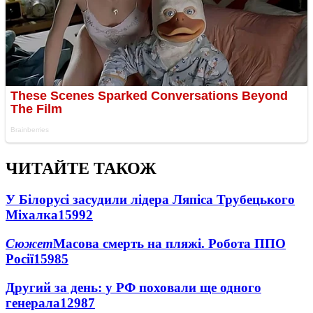
ЧИТАЙТЕ ТАКОЖ
У Білорусі засудили лідера Ляпіса Трубецького
Міхалка
15992
Сюжет
Масова смерть на пляжі. Робота ППО
Росії
15985
Другий за день: у РФ поховали ще одного
генерала
12987