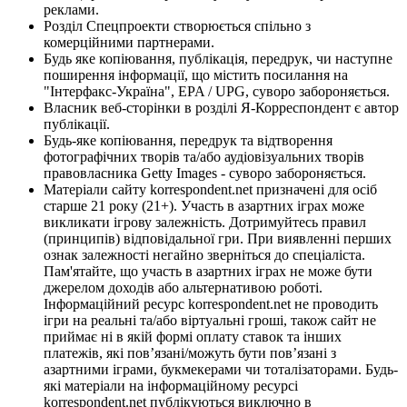
реклами.
Розділ Спецпроекти створюється спільно з
комерційними партнерами.
Будь яке копіювання, публікація, передрук, чи наступне
поширення інформації, що містить посилання на
"Інтерфакс-Україна", EPA / UPG, суворо забороняється.
Власник веб-сторінки в розділі Я-Корреспондент є автор
публікації.
Будь-яке копіювання, передрук та відтворення
фотографічних творів та/або аудіовізуальних творів
правовласника Getty Images - суворо забороняється.
Матеріали сайту korrespondent.net призначені для осіб
старше 21 року (21+). Участь в азартних іграх може
викликати ігрову залежність. Дотримуйтесь правил
(принципів) відповідальної гри. При виявленні перших
ознак залежності негайно зверніться до спеціаліста.
Пам'ятайте, що участь в азартних іграх не може бути
джерелом доходів або альтернативою роботі.
Інформаційний ресурс korrespondent.net не проводить
ігри на реальні та/або віртуальні гроші, також сайт не
приймає ні в якій формі оплату ставок та інших
платежів, які пов’язані/можуть бути пов’язані з
азартними іграми, букмекерами чи тоталізаторами. Будь-
які матеріали на інформаційному ресурсі
korrespondent.net публікуються виключно в