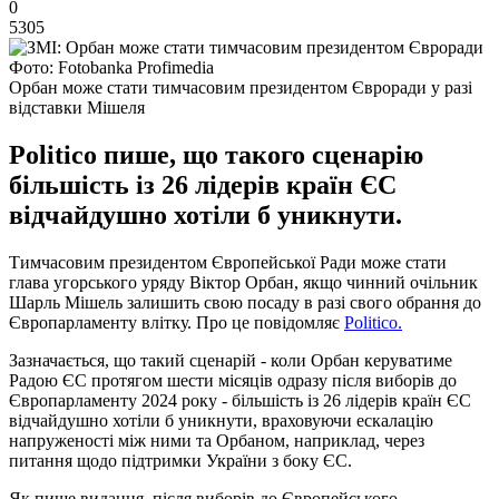
0
5305
Фото: Fotobanka Profimedia
Орбан може стати тимчасовим президентом Євроради у разі
відставки Мішеля
Politico пише, що такого сценарію
більшість із 26 лідерів країн ЄС
відчайдушно хотіли б уникнути.
Тимчасовим президентом Європейської Ради може стати
глава угорського уряду Віктор Орбан, якщо чинний очільник
Шарль Мішель залишить свою посаду в разі свого обрання до
Європарламенту влітку. Про це повідомляє
Politico.
Зазначається, що такий сценарій - коли Орбан керуватиме
Радою ЄС протягом шести місяців одразу після виборів до
Європарламенту 2024 року - більшість із 26 лідерів країн ЄС
відчайдушно хотіли б уникнути, враховуючи ескалацію
напруженості між ними та Орбаном, наприклад, через
питання щодо підтримки України з боку ЄС.
Як пише видання, після виборів до Європейського