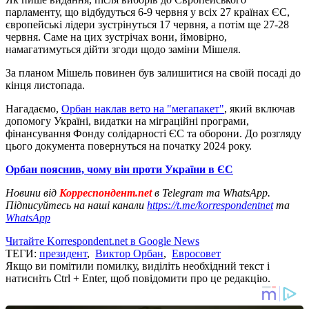
парламенту, що відбудуться 6-9 червня у всіх 27 країнах ЄС,
європейські лідери зустрінуться 17 червня, а потім ще 27-28
червня. Саме на цих зустрічах вони, ймовірно,
намагатимуться дійти згоди щодо заміни Мішеля.
За планом Мішель повинен був залишитися на своїй посаді до
кінця листопада.
Нагадаємо,
Орбан наклав вето на "мегапакет"
, який включав
допомогу Україні, видатки на міграційні програми,
фінансування Фонду солідарності ЄС та оборони. До розгляду
цього документа повернуться на початку 2024 року.
Орбан пояснив, чому він проти України в ЄС
Новини від
Корреспондент.net
в Telegram та WhatsApp.
Підписуйтесь на наші канали
https://t.me/korrespondentnet
та
WhatsApp
Читайте Korrespondent.net в Google News
ТЕГИ:
президент
,
Виктор Орбан
,
Евросовет
Якщо ви помітили помилку, виділіть необхідний текст і
натисніть Ctrl + Enter, щоб повідомити про це редакцію.