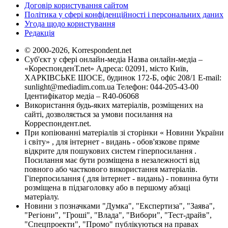
Договір користування сайтом
Політика у сфері конфіденційності і персональних даних
Угода щодо користування
Редакція
© 2000-2026, Korrespondent.net
Суб'єкт у сфері онлайн-медіа Назва онлайн-медіа –
«КореспонденТ.net» Адреса: 02091, місто Київ,
ХАРКІВСЬКЕ ШОСЕ, будинок 172-Б, офіс 208/1 E-mail:
sunlight@mediadim.com.ua
Телефон: 044-205-43-00
Ідентифікатор медіа – R40-06068
Використання будь-яких матеріалів, розміщених на
сайті, дозволяється за умови посилання на
Корреспондент.net.
При копіюванні матеріалів зі сторінки « Новини України
і світу» , для інтернет - видань - обов'язкове пряме
відкрите для пошукових систем гіперпосилання .
Посилання має бути розміщена в незалежності від
повного або часткового використання матеріалів.
Гіперпосилання ( для інтернет - видань) - повинна бути
розміщена в підзаголовку або в першому абзаці
матеріалу.
Новини з позначками "Думка", "Експертиза", "Заява",
"Регіони", "Гроші", "Влада", "Вибори", "Тест-драйв",
"Спецпроекти", "Промо" публікуються на правах