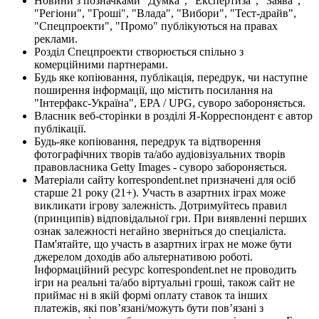
Новини з позначками "Думка", "Експертиза", "Заява",
"Регіони", "Гроші", "Влада", "Вибори", "Тест-драйв",
"Спецпроекти", "Промо" публікуються на правах
реклами.
Розділ Спецпроекти створюється спільно з
комерційними партнерами.
Будь яке копіювання, публікація, передрук, чи наступне
поширення інформації, що містить посилання на
"Інтерфакс-Україна", EPA / UPG, суворо забороняється.
Власник веб-сторінки в розділі Я-Корреспондент є автор
публікації.
Будь-яке копіювання, передрук та відтворення
фотографічних творів та/або аудіовізуальних творів
правовласника Getty Images - суворо забороняється.
Матеріали сайту korrespondent.net призначені для осіб
старше 21 року (21+). Участь в азартних іграх може
викликати ігрову залежність. Дотримуйтесь правил
(принципів) відповідальної гри. При виявленні перших
ознак залежності негайно зверніться до спеціаліста.
Пам'ятайте, що участь в азартних іграх не може бути
джерелом доходів або альтернативою роботі.
Інформаційний ресурс korrespondent.net не проводить
ігри на реальні та/або віртуальні гроші, також сайт не
приймає ні в якій формі оплату ставок та інших
платежів, які пов’язані/можуть бути пов’язані з