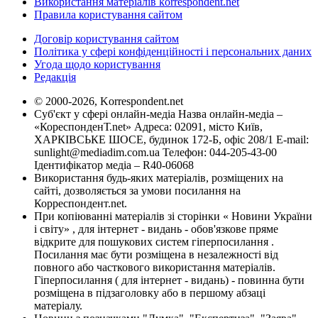
Використання матеріалів korrespondent.net
Правила користування сайтом
Договір користування сайтом
Політика у сфері конфіденційності і персональних даних
Угода щодо користування
Редакція
© 2000-2026, Korrespondent.net
Суб'єкт у сфері онлайн-медіа Назва онлайн-медіа –
«КореспонденТ.net» Адреса: 02091, місто Київ,
ХАРКІВСЬКЕ ШОСЕ, будинок 172-Б, офіс 208/1 E-mail:
sunlight@mediadim.com.ua
Телефон: 044-205-43-00
Ідентифікатор медіа – R40-06068
Використання будь-яких матеріалів, розміщених на
сайті, дозволяється за умови посилання на
Корреспондент.net.
При копіюванні матеріалів зі сторінки « Новини України
і світу» , для інтернет - видань - обов'язкове пряме
відкрите для пошукових систем гіперпосилання .
Посилання має бути розміщена в незалежності від
повного або часткового використання матеріалів.
Гіперпосилання ( для інтернет - видань) - повинна бути
розміщена в підзаголовку або в першому абзаці
матеріалу.