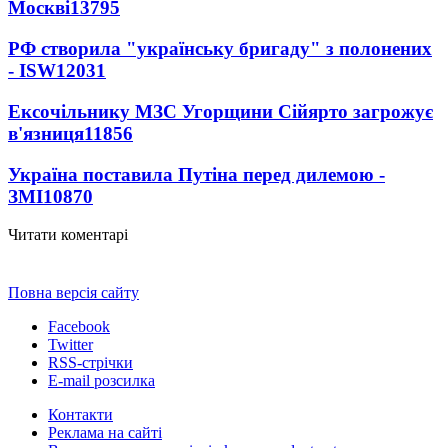
Москві
13795
РФ створила "українську бригаду" з полонених
- ISW
12031
Ексочільнику МЗС Угорщини Сійярто загрожує
в'язниця
11856
Україна поставила Путіна перед дилемою -
ЗМІ
10870
Читати коментарі
Повна версія сайту
Facebook
Twitter
RSS-стрічки
E-mail розсилка
Контакти
Реклама на сайті