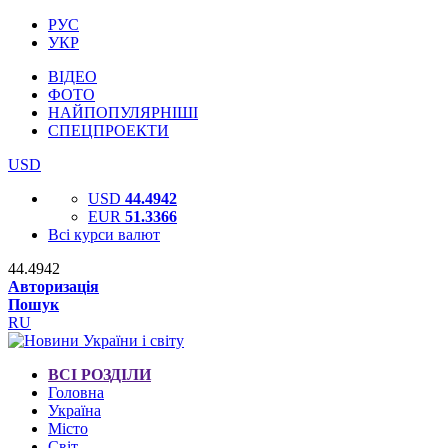
РУС
УКР
ВІДЕО
ФОТО
НАЙПОПУЛЯРНІШІ
СПЕЦПРОЕКТИ
USD
USD
44.4942
EUR
51.3366
Всі курси валют
44.4942
Авторизація
Пошук
RU
ВСІ РОЗДІЛИ
Головна
Україна
Місто
Світ