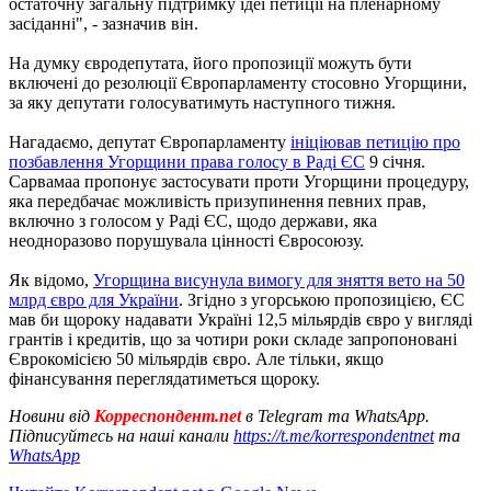
остаточну загальну підтримку ідеї петиції на пленарному
засіданні", - зазначив він.
На думку євродепутата, його пропозиції можуть бути
включені до резолюції Європарламенту стосовно Угорщини,
за яку депутати голосуватимуть наступного тижня.
Нагадаємо, депутат Європарламенту
ініціював петицію про
позбавлення Угорщини права голосу в Раді ЄС
9 січня.
Сарвамаа пропонує застосувати проти Угорщини процедуру,
яка передбачає можливість призупинення певних прав,
включно з голосом у Раді ЄС, щодо держави, яка
неодноразово порушувала цінності Євросоюзу.
Як відомо,
Угорщина висунула вимогу для зняття вето на 50
млрд євро для України
. Згідно з угорською пропозицією, ЄС
мав би щороку надавати Україні 12,5 мільярдів євро у вигляді
грантів і кредитів, що за чотири роки складе запропоновані
Єврокомісією 50 мільярдів євро. Але тільки, якщо
фінансування переглядатиметься щороку.
Новини від
Корреспондент.net
в Telegram та WhatsApp.
Підписуйтесь на наші канали
https://t.me/korrespondentnet
та
WhatsApp