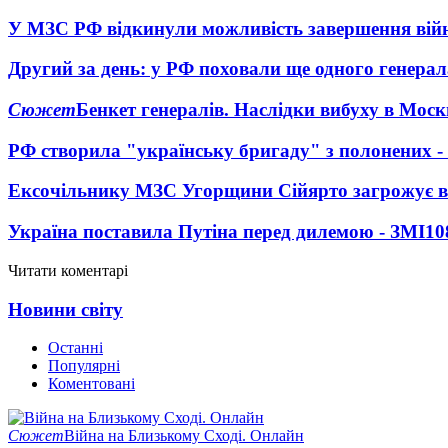
У МЗС РФ відкинули можливість завершення вій
Другий за день: у РФ поховали ще одного генерал
Сюжет
Бенкет генералів. Наслідки вибуху в Моск
РФ створила "українську бригаду" з полонених -
Ексочільнику МЗС Угорщини Сійярто загрожує в
Україна поставила Путіна перед дилемою - ЗМІ
10
Читати коментарі
Новини світу
Останні
Популярні
Коментовані
Сюжет
Війна на Близькому Сході. Онлайн