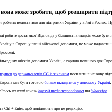
 вона може зробити, щоб розширити підт
блять недостатньо для підтримки України у війні з Росією. Про 
ді робите достатньо? Відповідь у більшості випадків може бути л
країну в Європі у плані військової допомоги, не може надавати
Брюсселі.
ільярдних обсягів допомоги Україні, є гарною новиною для Євро
рнулися до держав-членів ЄС із закликом
посилити військову під
Європа має бути готовою
більше вкладатись у допомогу Україні
,
уйтесь на наші канали
https://t.me/korrespondentnet
та
WhatsApp
ь Ctrl + Enter, щоб повідомити про це редакцію.