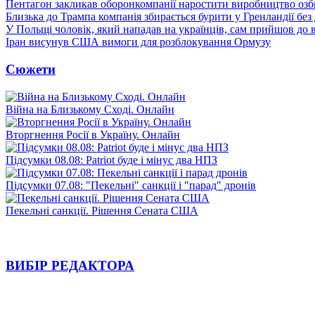
Пентагон закликав оборонкомпанії наростити виробництво озб
Близька до Трампа компанія збирається бурити у Гренландії без
У Польщі чоловік, який нападав на українців, сам прийшов до в
Іран висунув США вимоги для розблокування Ормузу
Сюжети
Війна на Близькому Сході. Онлайн
Вторгнення Росії в Україну. Онлайн
Підсумки 08.08: Patriot буде і мінус два НПЗ
Підсумки 07.08: "Пекельні" санкції і "парад" дронів
Пекельні санкції. Рішення Сената США
ВИБІР РЕДАКТОРА