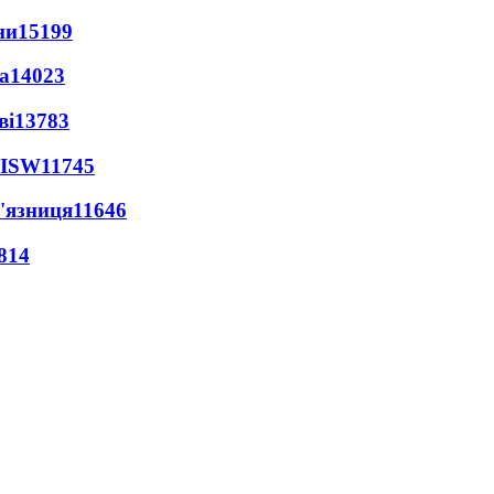
ни
15199
а
14023
ві
13783
 ISW
11745
'язниця
11646
814