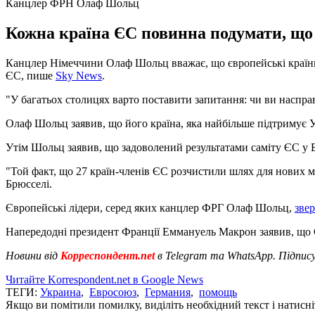
Канцлер ФРН Олаф Шольц
Кожна країна ЄС повинна подумати, що
Канцлер Німеччини Олаф Шольц вважає, що європейські країни ро
ЄС, пише
Sky News
.
"У багатьох столицях варто поставити запитання: чи ви насправ
Олаф Шольц заявив, що його країна, яка найбільше підтримує У
Утім Шольц заявив, що задоволений результатами саміту ЄС у 
"Той факт, що 27 країн-членів ЄС розчистили шлях для нових м
Брюсселі.
Європейські лідери, серед яких канцлер ФРГ Олаф Шольц,
зве
Напередодні президент Франції Еммануель Макрон заявив, що 
Новини від
Корреспондент.net
в Telegram та WhatsApp. Підпис
Читайте Korrespondent.net в Google News
ТЕГИ:
Украина
,
Евросоюз
,
Германия
,
помощь
Якщо ви помітили помилку, виділіть необхідний текст і натисніт