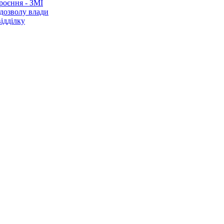
роєння - ЗМІ
 дозволу влади
ідділку