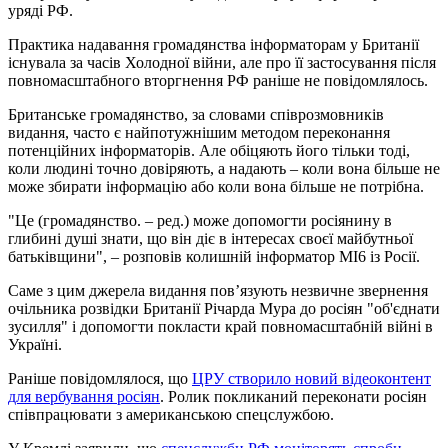
уряді РФ.
Практика надавання громадянства інформаторам у Британії
існувала за часів Холодної війни, але про її застосування після
повномасштабного вторгнення РФ раніше не повідомлялось.
Британське громадянство, за словами співрозмовників
видання, часто є найпотужнішим методом переконання
потенційних інформаторів. Але обіцяють його тільки тоді,
коли людині точно довіряють, а надають – коли вона більше не
може збирати інформацію або коли вона більше не потрібна.
"Це (громадянство. – ред.) може допомогти росіянину в
глибині душі знати, що він діє в інтересах своєї майбутньої
батьківщини", – розповів колишній інформатор МІ6 із Росії.
Саме з цим джерела видання пов’язують незвичне звернення
очільника розвідки Британії Річарда Мура до росіян "об'єднати
зусилля" і допомогти покласти край повномасштабній війні в
Україні.
Раніше повідомлялося, що
ЦРУ створило новий відеоконтент
для вербування росіян
. Ролик покликаний переконати росіян
співпрацювати з американською спецслужбою.