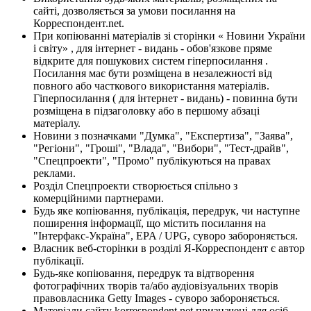
сайті, дозволяється за умови посилання на
Корреспондент.net.
При копіюванні матеріалів зі сторінки « Новини України
і світу» , для інтернет - видань - обов'язкове пряме
відкрите для пошукових систем гіперпосилання .
Посилання має бути розміщена в незалежності від
повного або часткового використання матеріалів.
Гіперпосилання ( для інтернет - видань) - повинна бути
розміщена в підзаголовку або в першому абзаці
матеріалу.
Новини з позначками "Думка", "Експертиза", "Заява",
"Регіони", "Гроші", "Влада", "Вибори", "Тест-драйв",
"Спецпроекти", "Промо" публікуються на правах
реклами.
Розділ Спецпроекти створюється спільно з
комерційними партнерами.
Будь яке копіювання, публікація, передрук, чи наступне
поширення інформації, що містить посилання на
"Інтерфакс-Україна", EPA / UPG, суворо забороняється.
Власник веб-сторінки в розділі Я-Корреспондент є автор
публікації.
Будь-яке копіювання, передрук та відтворення
фотографічних творів та/або аудіовізуальних творів
правовласника Getty Images - суворо забороняється.
Матеріали сайту korrespondent.net призначені для осіб