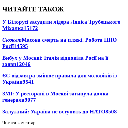
ЧИТАЙТЕ ТАКОЖ
У Білорусі засудили лідера Ляпіса Трубецького
Міхалка
15172
Сюжет
Масова смерть на пляжі. Робота ППО
Росії
14595
Вибух у Москві: Італія відповіла Росії на її
заяви
12046
ЄС відзавтра змінює правила для чоловіків із
України
9541
ЗМІ: У ресторані в Москві загинула дочка
генерала
9077
Залужний: Україна не вступить до НАТО
8508
Читати коментарі