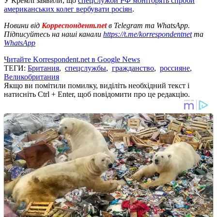
У Кремлі заявили, що
спецслужби РФ моніторять спроби
американських колег вербувати росіян
.
Новини від
Корреспондент.net
в Telegram та WhatsApp.
Підписуйтесь на наші канали
https://t.me/korrespondentnet
та
WhatsApp
Читайте Korrespondent.net в Google News
ТЕГИ:
Британия
,
спецслужбы
,
гражданство
,
россияне
,
Великобритания
Якщо ви помітили помилку, виділіть необхідний текст і
натисніть Ctrl + Enter, щоб повідомити про це редакцію.