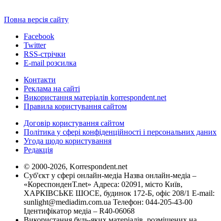
Повна версія сайту
Facebook
Twitter
RSS-стрічки
E-mail розсилка
Контакти
Реклама на сайті
Використання матеріалів korrespondent.net
Правила користування сайтом
Договір користування сайтом
Політика у сфері конфіденційності і персональних даних
Угода щодо користування
Редакція
© 2000-2026, Korrespondent.net
Суб'єкт у сфері онлайн-медіа Назва онлайн-медіа –
«КореспонденТ.net» Адреса: 02091, місто Київ,
ХАРКІВСЬКЕ ШОСЕ, будинок 172-Б, офіс 208/1 E-mail:
sunlight@mediadim.com.ua
Телефон: 044-205-43-00
Ідентифікатор медіа – R40-06068
Використання будь-яких матеріалів, розміщених на