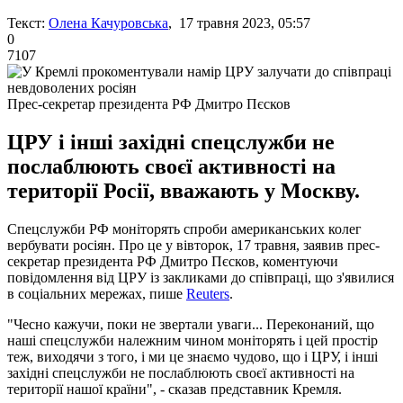
Текст:
Олена Качуровська
, 17 травня 2023, 05:57
0
7107
Прес-секретар президента РФ Дмитро Пєсков
ЦРУ і інші західні спецслужби не
послаблюють своєї активності на
території Росії, вважають у Москву.
Спецслужби РФ моніторять спроби американських колег
вербувати росіян. Про це у вівторок, 17 травня, заявив прес-
секретар президента РФ Дмитро Пєсков, коментуючи
повідомлення від ЦРУ із закликами до співпраці, що з'явилися
в соціальних мережах, пише
Reuters
.
"Чесно кажучи, поки не звертали уваги... Переконаний, що
наші спецслужби належним чином моніторять і цей простір
теж, виходячи з того, і ми це знаємо чудово, що і ЦРУ, і інші
західні спецслужби не послаблюють своєї активності на
території нашої країни", - сказав представник Кремля.