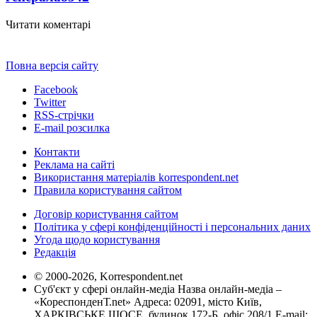
Читати коментарі
Повна версія сайту
Facebook
Twitter
RSS-стрічки
E-mail розсилка
Контакти
Реклама на сайті
Використання матеріалів korrespondent.net
Правила користування сайтом
Договір користування сайтом
Політика у сфері конфіденційності і персональних даних
Угода щодо користування
Редакція
© 2000-2026, Korrespondent.net
Суб'єкт у сфері онлайн-медіа Назва онлайн-медіа –
«КореспонденТ.net» Адреса: 02091, місто Київ,
ХАРКІВСЬКЕ ШОСЕ, будинок 172-Б, офіс 208/1 E-mail: