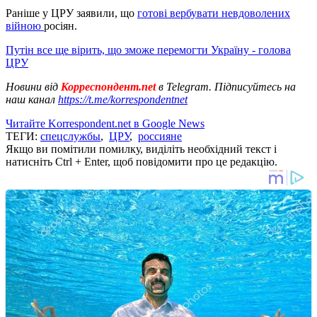
Раніше у ЦРУ заявили, що
готові вербувати невдоволених
війною
росіян.
Путін все ще вірить, що зможе перемогти Україну - голова
ЦРУ
Новини від
Корреспондент.net
в Telegram. Підписуйтесь на
наш канал
https://t.me/korrespondentnet
Читайте Korrespondent.net в Google News
ТЕГИ:
спецслужбы
,
ЦРУ
,
россияне
Якщо ви помітили помилку, виділіть необхідний текст і
натисніть Ctrl + Enter, щоб повідомити про це редакцію.