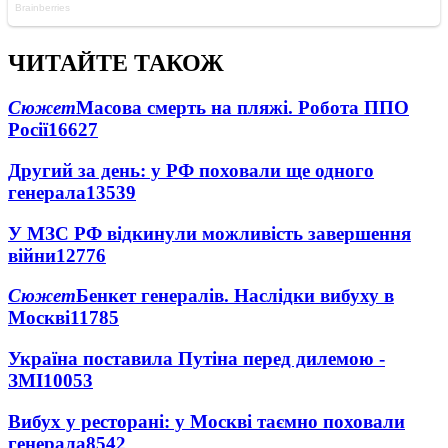
ЧИТАЙТЕ ТАКОЖ
Сюжет
Масова смерть на пляжі. Робота ППО
Росії
16627
Другий за день: у РФ поховали ще одного
генерала
13539
У МЗС РФ відкинули можливість завершення
війни
12776
Сюжет
Бенкет генералів. Наслідки вибуху в
Москві
11785
Україна поставила Путіна перед дилемою -
ЗМІ
10053
Вибух у ресторані: у Москві таємно поховали
генерала
8542