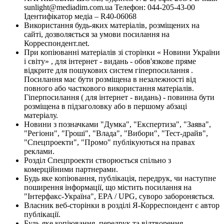
sunlight@mediadim.com.ua
Телефон: 044-205-43-00
Ідентифікатор медіа – R40-06068
Використання будь-яких матеріалів, розміщених на
сайті, дозволяється за умови посилання на
Корреспондент.net.
При копіюванні матеріалів зі сторінки « Новини України
і світу» , для інтернет - видань - обов'язкове пряме
відкрите для пошукових систем гіперпосилання .
Посилання має бути розміщена в незалежності від
повного або часткового використання матеріалів.
Гіперпосилання ( для інтернет - видань) - повинна бути
розміщена в підзаголовку або в першому абзаці
матеріалу.
Новини з позначками "Думка", "Експертиза", "Заява",
"Регіони", "Гроші", "Влада", "Вибори", "Тест-драйв",
"Спецпроекти", "Промо" публікуються на правах
реклами.
Розділ Спецпроекти створюється спільно з
комерційними партнерами.
Будь яке копіювання, публікація, передрук, чи наступне
поширення інформації, що містить посилання на
"Інтерфакс-Україна", EPA / UPG, суворо забороняється.
Власник веб-сторінки в розділі Я-Корреспондент є автор
публікації.
Будь-яке копіювання, передрук та відтворення