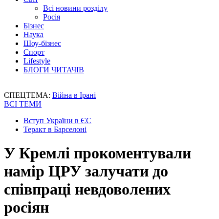
Всі новини розділу
Росія
Бізнес
Наука
Шоу-бізнес
Спорт
Lifestyle
БЛОГИ ЧИТАЧІВ
СПЕЦТЕМА:
Війна в Ірані
ВСІ ТЕМИ
Вступ України в ЄС
Теракт в Барселоні
У Кремлі прокоментували
намір ЦРУ залучати до
співпраці невдоволених
росіян