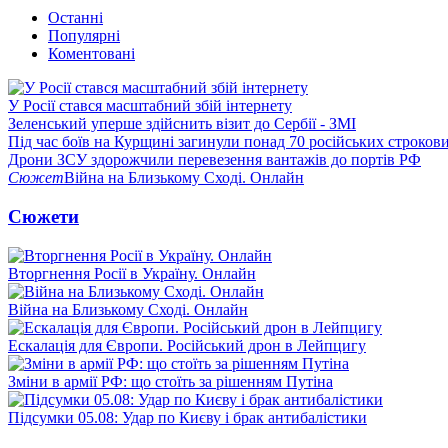
Останні
Популярні
Коментовані
У Росії стався масштабний збій інтернету
Зеленський уперше здійснить візит до Сербії - ЗМІ
Під час боїв на Курщині загинули понад 70 російських строкови
Дрони ЗСУ здорожчили перевезення вантажів до портів РФ
Сюжет
Війна на Близькому Сході. Онлайн
Сюжети
Вторгнення Росії в Україну. Онлайн
Війна на Близькому Сході. Онлайн
Ескалація для Європи. Російський дрон в Лейпцигу
Зміни в армії РФ: що стоїть за рішенням Путіна
Підсумки 05.08: Удар по Києву і брак антибалістики