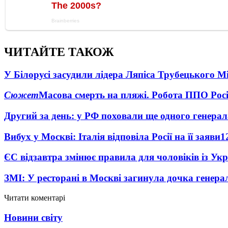
ЧИТАЙТЕ ТАКОЖ
У Білорусі засудили лідера Ляпіса Трубецького М
Сюжет
Масова смерть на пляжі. Робота ППО Росі
Другий за день: у РФ поховали ще одного генерал
Вибух у Москві: Італія відповіла Росії на її заяви
1
ЄС відзавтра змінює правила для чоловіків із Ук
ЗМІ: У ресторані в Москві загинула дочка генера
Читати коментарі
Новини світу