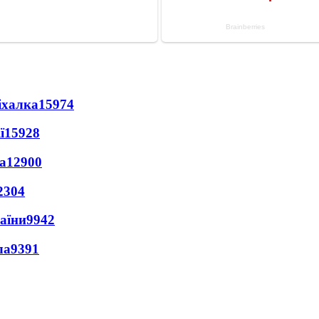
іхалка
15974
ї
15928
а
12900
2304
раїни
9942
ла
9391