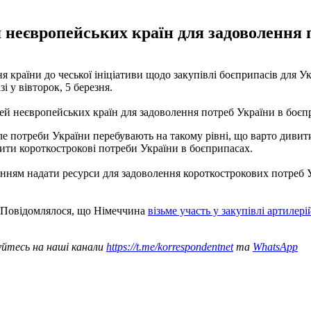
 неєвропейських країн для задоволення 
країни до чеської ініціативи щодо закупівлі боєприпасів для У
і у вівторок, 5 березня.
й неєвропейських країн для задоволення потреб України в боєп
е потреби України перебувають на такому рівні, що варто дивити
ити короткострокові потреби України в боєприпасах.
анням надати ресурси для задоволення короткострокових потреб Ук
 Повідомлялося, що Німеччина
візьме участь у закупівлі артилер
уйтесь на наші канали
https://t.me/korrespondentnet
та
WhatsApp