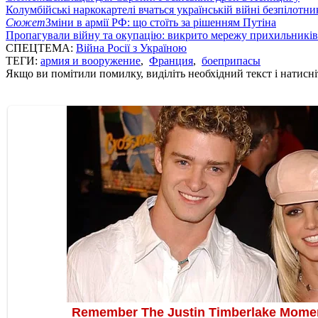
Колумбійські наркокартелі вчаться українській війні безпілотни
Сюжет
Зміни в армії РФ: що стоїть за рішенням Путіна
Пропагували війну та окупацію: викрито мережу прихильникі
СПЕЦТЕМА:
Війна Росії з Україною
ТЕГИ:
армия и вооружение
,
Франция
,
боеприпасы
Якщо ви помітили помилку, виділіть необхідний текст і натисніт