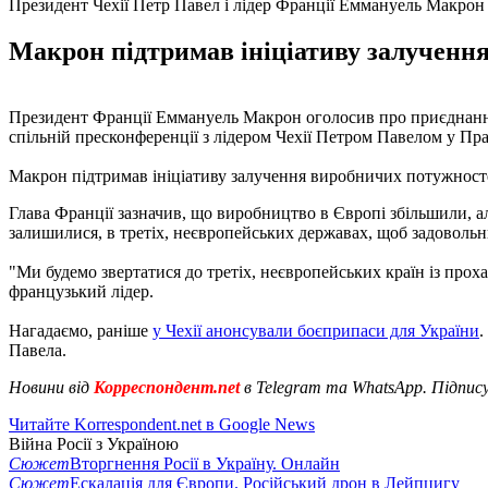
Президент Чехії Петр Павел і лідер Франції Еммануель Макрон
Макрон підтримав ініціативу залучення
Президент Франції Еммануель Макрон оголосив про приєднання 
спільній пресконференції з лідером Чехії Петром Павелом у Праз
Макрон підтримав ініціативу залучення виробничих потужносте
Глава Франції зазначив, що виробництво в Європі збільшили, ал
залишилися, в третіх, неєвропейських державах, щоб задовольн
"Ми будемо звертатися до третіх, неєвропейських країн із прох
французький лідер.
Нагадаємо, раніше
у Чехії анонсували боєприпаси для України
.
Павела.
Новини від
Корреспондент.net
в Telegram та WhatsApp. Підпис
Читайте Korrespondent.net в Google News
Війна Росії з Україною
Сюжет
Вторгнення Росії в Україну. Онлайн
Сюжет
Ескалація для Європи. Російський дрон в Лейпцигу