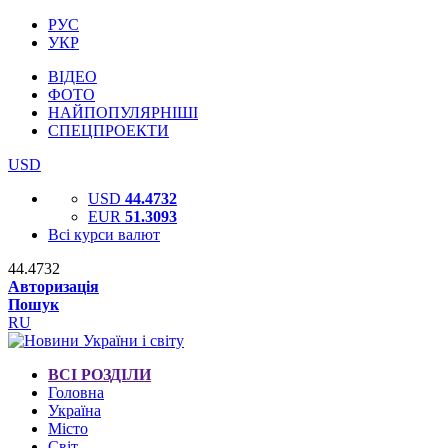
РУС
УКР
ВІДЕО
ФОТО
НАЙПОПУЛЯРНІШІ
СПЕЦПРОЕКТИ
USD
USD
44.4732
EUR
51.3093
Всі курси валют
44.4732
Авторизація
Пошук
RU
ВСІ РОЗДІЛИ
Головна
Україна
Місто
Світ