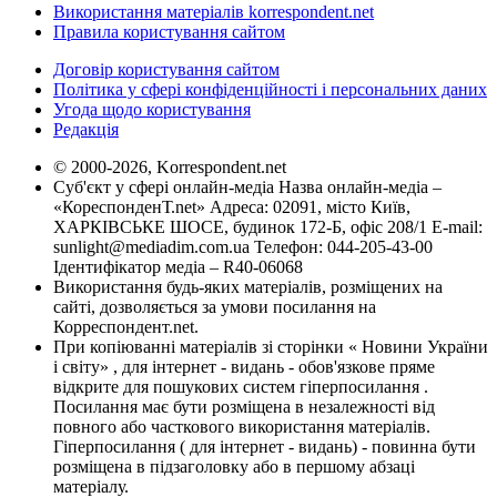
Використання матеріалів korrespondent.net
Правила користування сайтом
Договір користування сайтом
Політика у сфері конфіденційності і персональних даних
Угода щодо користування
Редакція
© 2000-2026, Korrespondent.net
Суб'єкт у сфері онлайн-медіа Назва онлайн-медіа –
«КореспонденТ.net» Адреса: 02091, місто Київ,
ХАРКІВСЬКЕ ШОСЕ, будинок 172-Б, офіс 208/1 E-mail:
sunlight@mediadim.com.ua
Телефон: 044-205-43-00
Ідентифікатор медіа – R40-06068
Використання будь-яких матеріалів, розміщених на
сайті, дозволяється за умови посилання на
Корреспондент.net.
При копіюванні матеріалів зі сторінки « Новини України
і світу» , для інтернет - видань - обов'язкове пряме
відкрите для пошукових систем гіперпосилання .
Посилання має бути розміщена в незалежності від
повного або часткового використання матеріалів.
Гіперпосилання ( для інтернет - видань) - повинна бути
розміщена в підзаголовку або в першому абзаці
матеріалу.