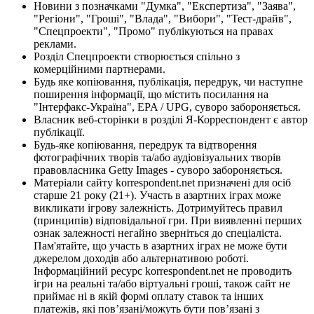
Новини з позначками "Думка", "Експертиза", "Заява",
"Регіони", "Гроші", "Влада", "Вибори", "Тест-драйв",
"Спецпроекти", "Промо" публікуються на правах
реклами.
Розділ Спецпроекти створюється спільно з
комерційними партнерами.
Будь яке копіювання, публікація, передрук, чи наступне
поширення інформації, що містить посилання на
"Інтерфакс-Україна", EPA / UPG, суворо забороняється.
Власник веб-сторінки в розділі Я-Корреспондент є автор
публікації.
Будь-яке копіювання, передрук та відтворення
фотографічних творів та/або аудіовізуальних творів
правовласника Getty Images - суворо забороняється.
Матеріали сайту korrespondent.net призначені для осіб
старше 21 року (21+). Участь в азартних іграх може
викликати ігрову залежність. Дотримуйтесь правил
(принципів) відповідальної гри. При виявленні перших
ознак залежності негайно зверніться до спеціаліста.
Пам'ятайте, що участь в азартних іграх не може бути
джерелом доходів або альтернативою роботі.
Інформаційний ресурс korrespondent.net не проводить
ігри на реальні та/або віртуальні гроші, також сайт не
приймає ні в якій формі оплату ставок та інших
платежів, які пов’язані/можуть бути пов’язані з