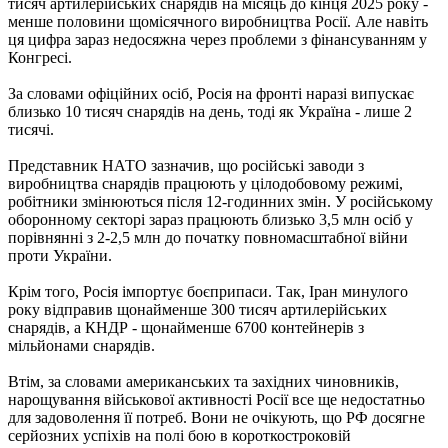
тисяч артилерійських снарядів на місяць до кінця 2025 року -
менше половини щомісячного виробництва Росії. Але навіть
ця цифра зараз недосяжна через проблеми з фінансуванням у
Конгресі.
За словами офіційних осіб, Росія на фронті наразі випускає
близько 10 тисяч снарядів на день, тоді як Україна - лише 2
тисячі.
Представник НАТО зазначив, що російські заводи з
виробництва снарядів працюють у цілодобовому режимі,
робітники змінюються після 12-годинних змін. У російському
оборонному секторі зараз працюють близько 3,5 млн осіб у
порівнянні з 2-2,5 млн до початку повномасштабної війни
проти України.
Крім того, Росія імпортує боєприпаси. Так, Іран минулого
року відправив щонайменше 300 тисяч артилерійських
снарядів, а КНДР - щонайменше 6700 контейнерів з
мільйонами снарядів.
Втім, за словами американських та західних чиновників,
нарощування військової активності Росії все ще недостатньо
для задоволення її потреб. Вони не очікують, що РФ досягне
серйозних успіхів на полі бою в короткостроковій