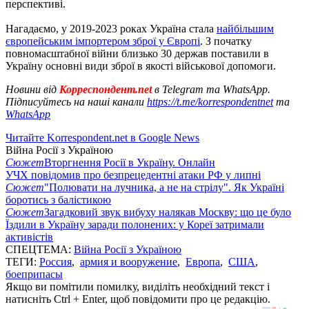
перспективі.
Нагадаємо, у 2019-2023 роках Україна стала
найбільшим
європейським імпортером зброї у Європі
. З початку
повномасштабної війни близько 30 держав поставили в
Україну основні види зброї в якості військової допомоги.
Новини від
Корреспондент.net
в Telegram та WhatsApp.
Підписуйтесь на наші канали
https://t.me/korrespondentnet
та
WhatsApp
Читайте Korrespondent.net в Google News
Війна Росії з Україною
Сюжет
Вторгнення Росії в Україну. Онлайн
УЧХ повідомив про безпрецедентні атаки РФ у липні
Сюжет
"Полювати на лучника, а не на стрілу". Як Україні
боротись з балістикою
Сюжет
Загадковий звук вибуху налякав Москву: що це було
Їздили в Україну заради полонених: у Кореї затримали
активістів
СПЕЦТЕМА:
Війна Росії з Україною
ТЕГИ:
Россия
,
армия и вооружение
,
Европа
,
США
,
боеприпасы
Якщо ви помітили помилку, виділіть необхідний текст і
натисніть Ctrl + Enter, щоб повідомити про це редакцію.