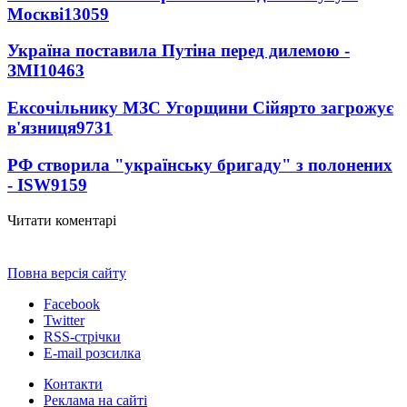
Москві
13059
Україна поставила Путіна перед дилемою -
ЗМІ
10463
Ексочільнику МЗС Угорщини Сійярто загрожує
в'язниця
9731
РФ створила "українську бригаду" з полонених
- ISW
9159
Читати коментарі
Повна версія сайту
Facebook
Twitter
RSS-стрічки
E-mail розсилка
Контакти
Реклама на сайті