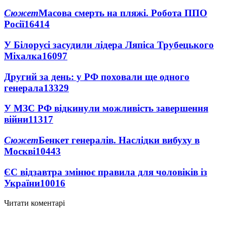
Сюжет
Масова смерть на пляжі. Робота ППО
Росії
16414
У Білорусі засудили лідера Ляпіса Трубецького
Міхалка
16097
Другий за день: у РФ поховали ще одного
генерала
13329
У МЗС РФ відкинули можливість завершення
війни
11317
Сюжет
Бенкет генералів. Наслідки вибуху в
Москві
10443
ЄС відзавтра змінює правила для чоловіків із
України
10016
Читати коментарі