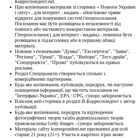
Корреспондент.net.
При копіюванні матеріалів зі сторінки « Новини України
і світу» , для інтернет - видань - обов'язкове пряме
відкрите для пошукових систем гіперпосилання .
Посилання має бути розміщена в незалежності від
повного або часткового використання матеріалів.
Гіперпосилання ( для інтернет - видань) - повинна бути
розміщена в підзаголовку або в першому абзаці
матеріалу.
Новини з позначками "Думка", "Експертиза", "Заява",
"Регіони", "Гроші", "Влада", "Вибори", "Тест-драйв",
"Спецпроекти", "Промо" публікуються на правах
реклами.
Розділ Спецпроекти створюється спільно з
комерційними партнерами.
Будь яке копіювання, публікація, передрук, чи наступне
поширення інформації, що містить посилання на
"Інтерфакс-Україна", EPA / UPG, суворо забороняється.
Власник веб-сторінки в розділі Я-Корреспондент є автор
публікації.
Будь-яке копіювання, передрук та відтворення
фотографічних творів та/або аудіовізуальних творів
правовласника Getty Images - суворо забороняється.
Матеріали сайту korrespondent.net призначені для осіб
старше 21 року (21+). Участь в азартних іграх може