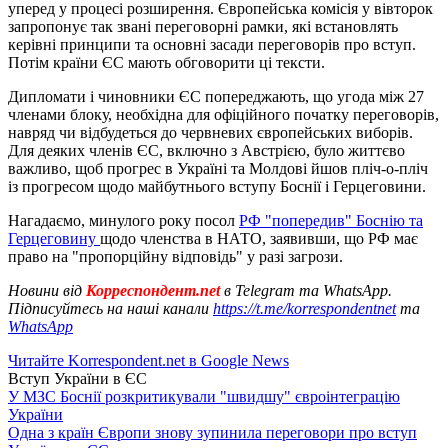
уперед у процесі розширення. Європейська комісія у вівторок
запропонує так звані переговорні рамки, які встановлять
керівні принципи та основні засади переговорів про вступ.
Потім країни ЄС мають обговорити ці тексти.
Дипломати і чиновники ЄС попереджають, що угода між 27
членами блоку, необхідна для офіційного початку переговорів,
навряд чи відбудеться до червневих європейських виборів.
Для деяких членів ЄС, включно з Австрією, було життєво
важливо, щоб прогрес в Україні та Молдові йшов пліч-о-пліч
із прогресом щодо майбутнього вступу Боснії і Герцеговини.
Нагадаємо, минулого року посол
РФ "попередив" Боснію та
Герцеговину
щодо членства в НАТО, заявивши, що РФ має
право на "пропорційну відповідь" у разі загрози.
Новини від
Корреспондент.net
в Telegram та WhatsApp.
Підписуйтесь на наші канали
https://t.me/korrespondentnet
та
WhatsApp
Читайте Korrespondent.net в Google News
Вступ України в ЄС
У МЗС Боснії розкритикували "швидшу" євроінтеграцію
України
Одна з країн Європи знову зупинила переговори про вступ