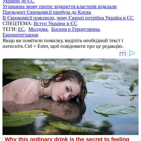
України до ЄС
Угорщина знову проти: відкриття кластерів відклали
Президент Єврокомісії прибула до Києва
В Єврокомісії пояснили, чому Європі потрібна Україна в ЄС
СПЕЦТЕМА:
Вступ України в ЄС
ТЕГИ:
ЕС
,
Молдова
,
Босния и Герцеговина
,
Евроинтеграция
Якщо ви помітили помилку, виділіть необхідний текст і
натисніть Ctrl + Enter, щоб повідомити про це редакцію.