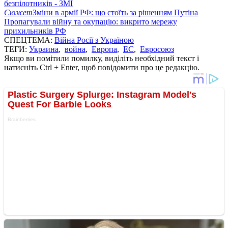
безпілотників - ЗМІ
Сюжет
Зміни в армії РФ: що стоїть за рішенням Путіна
Пропагували війну та окупацію: викрито мережу
прихильників РФ
СПЕЦТЕМА:
Війна Росії з Україною
ТЕГИ:
Украина
,
война
,
Европа
,
ЕС
,
Евросоюз
Якщо ви помітили помилку, виділіть необхідний текст і
натисніть Ctrl + Enter, щоб повідомити про це редакцію.