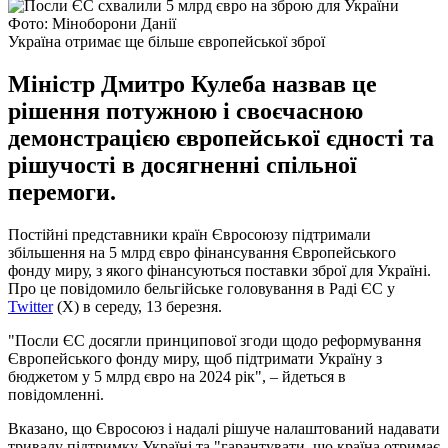
Фото: Міноборони Данії
Україна отримає ще більше європейської зброї
Міністр Дмитро Кулеба назвав це
рішення потужною і своєчасною
демонстрацією європейської єдності та
рішучості в досягненні спільної
перемоги.
Постійні представники країн Євросоюзу підтримали
збільшення на 5 млрд євро фінансування Європейського
фонду миру, з якого фінансуються поставки зброї для Україні.
Про це повідомило бельгійське головування в Раді ЄС у
Twitter
(Х) в середу, 13 березня.
"Посли ЄС досягли принципової згоди щодо реформування
Європейського фонду миру, щоб підтримати Україну з
бюджетом у 5 млрд євро на 2024 рік", – йдеться в
повідомленні.
Вказано, що Євросоюз і надалі рішуче налаштований надавати
тривалу підтримку Україні та "гарантувати, що країна отримає