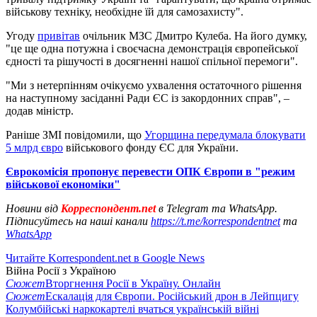
військову техніку, необхідне їй для самозахисту".
Угоду
привітав
очільник МЗС Дмитро Кулеба. На його думку,
"це ще одна потужна і своєчасна демонстрація європейської
єдності та рішучості в досягненні нашої спільної перемоги".
"Ми з нетерпінням очікуємо ухвалення остаточного рішення
на наступному засіданні Ради ЄС із закордонних справ", –
додав міністр.
Раніше ЗМІ повідомили, що
Угорщина передумала блокувати
5 млрд євро
військового фонду ЄС для України.
Єврокомісія пропонує перевести ОПК Європи в "режим
військової економіки"
Новини від
Корреспондент.net
в Telegram та WhatsApp.
Підписуйтесь на наші канали
https://t.me/korrespondentnet
та
WhatsApp
Читайте Korrespondent.net в Google News
Війна Росії з Україною
Сюжет
Вторгнення Росії в Україну. Онлайн
Сюжет
Ескалація для Європи. Російський дрон в Лейпцигу
Колумбійські наркокартелі вчаться українській війні