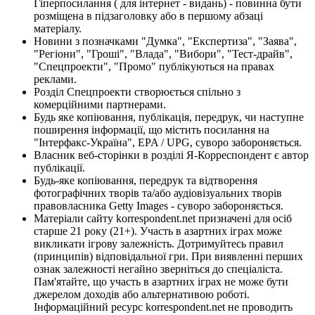
Гіперпосилання ( для інтернет - видань) - повинна бути
розміщена в підзаголовку або в першому абзаці
матеріалу.
Новини з позначками "Думка", "Експертиза", "Заява",
"Регіони", "Гроші", "Влада", "Вибори", "Тест-драйв",
"Спецпроекти", "Промо" публікуються на правах
реклами.
Розділ Спецпроекти створюється спільно з
комерційними партнерами.
Будь яке копіювання, публікація, передрук, чи наступне
поширення інформації, що містить посилання на
"Інтерфакс-Україна", EPA / UPG, суворо забороняється.
Власник веб-сторінки в розділі Я-Корреспондент є автор
публікації.
Будь-яке копіювання, передрук та відтворення
фотографічних творів та/або аудіовізуальних творів
правовласника Getty Images - суворо забороняється.
Матеріали сайту korrespondent.net призначені для осіб
старше 21 року (21+). Участь в азартних іграх може
викликати ігрову залежність. Дотримуйтесь правил
(принципів) відповідальної гри. При виявленні перших
ознак залежності негайно зверніться до спеціаліста.
Пам'ятайте, що участь в азартних іграх не може бути
джерелом доходів або альтернативою роботі.
Інформаційний ресурс korrespondent.net не проводить