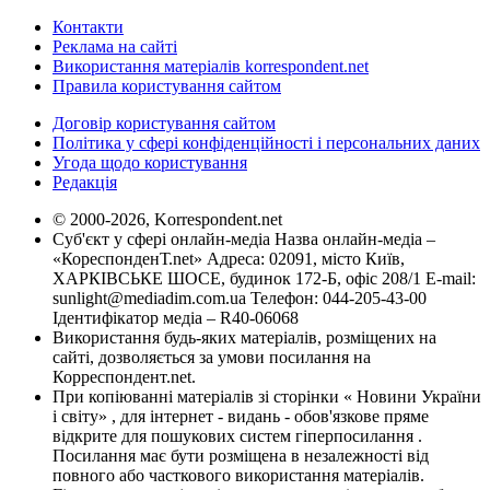
Контакти
Реклама на сайті
Використання матеріалів korrespondent.net
Правила користування сайтом
Договір користування сайтом
Політика у сфері конфіденційності і персональних даних
Угода щодо користування
Редакція
© 2000-2026, Korrespondent.net
Суб'єкт у сфері онлайн-медіа Назва онлайн-медіа –
«КореспонденТ.net» Адреса: 02091, місто Київ,
ХАРКІВСЬКЕ ШОСЕ, будинок 172-Б, офіс 208/1 E-mail:
sunlight@mediadim.com.ua
Телефон: 044-205-43-00
Ідентифікатор медіа – R40-06068
Використання будь-яких матеріалів, розміщених на
сайті, дозволяється за умови посилання на
Корреспондент.net.
При копіюванні матеріалів зі сторінки « Новини України
і світу» , для інтернет - видань - обов'язкове пряме
відкрите для пошукових систем гіперпосилання .
Посилання має бути розміщена в незалежності від
повного або часткового використання матеріалів.