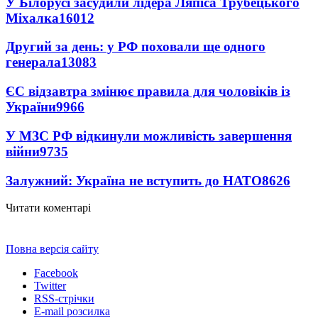
У Білорусі засудили лідера Ляпіса Трубецького
Міхалка
16012
Другий за день: у РФ поховали ще одного
генерала
13083
ЄС відзавтра змінює правила для чоловіків із
України
9966
У МЗС РФ відкинули можливість завершення
війни
9735
Залужний: Україна не вступить до НАТО
8626
Читати коментарі
Повна версія сайту
Facebook
Twitter
RSS-стрічки
E-mail розсилка