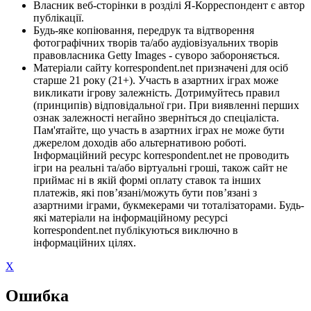
Власник веб-сторінки в розділі Я-Корреспондент є автор
публікації.
Будь-яке копіювання, передрук та відтворення
фотографічних творів та/або аудіовізуальних творів
правовласника Getty Images - суворо забороняється.
Матеріали сайту korrespondent.net призначені для осіб
старше 21 року (21+). Участь в азартних іграх може
викликати ігрову залежність. Дотримуйтесь правил
(принципів) відповідальної гри. При виявленні перших
ознак залежності негайно зверніться до спеціаліста.
Пам'ятайте, що участь в азартних іграх не може бути
джерелом доходів або альтернативою роботі.
Інформаційний ресурс korrespondent.net не проводить
ігри на реальні та/або віртуальні гроші, також сайт не
приймає ні в якій формі оплату ставок та інших
платежів, які пов’язані/можуть бути пов’язані з
азартними іграми, букмекерами чи тоталізаторами. Будь-
які матеріали на інформаційному ресурсі
korrespondent.net публікуються виключно в
інформаційних цілях.
X
Ошибка