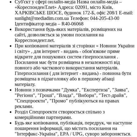
Суб'єкт у сфері онлайн-медіа Назва онлайн-медіа –
«КореспонденТ.net» Адреса: 02091, місто Київ,
ХАРКІВСЬКЕ ШОСЕ, будинок 172-Б, офіс 208/1 E-mail:
sunlight@mediadim.com.ua
Телефон: 044-205-43-00
Ідентифікатор медіа – R40-06068
Використання будь-яких матеріалів, розміщених на
сайті, дозволяється за умови посилання на
Корреспондент.net.
При копіюванні матеріалів зі сторінки « Новини України
і світу» , для інтернет - видань - обов'язкове пряме
відкрите для пошукових систем гіперпосилання .
Посилання має бути розміщена в незалежності від
повного або часткового використання матеріалів.
Гіперпосилання ( для інтернет - видань) - повинна бути
розміщена в підзаголовку або в першому абзаці
матеріалу.
Новини з позначками "Думка", "Експертиза", "Заява",
"Регіони", "Гроші", "Влада", "Вибори", "Тест-драйв",
"Спецпроекти", "Промо" публікуються на правах
реклами.
Розділ Спецпроекти створюється спільно з
комерційними партнерами.
Будь яке копіювання, публікація, передрук, чи наступне
поширення інформації, що містить посилання на
"Інтерфакс-Україна", EPA / UPG, суворо забороняється.