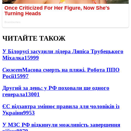
ЧИТАЙТЕ ТАКОЖ
У Білорусі засудили лідера Ляпіса Трубецького
Міхалка
15999
Сюжет
Масова смерть на пляжі. Робота ППО
Росії
15997
Другий за день: у РФ поховали ще одного
генерала
13001
ЄС відзавтра змінює правила для чоловіків із
України
9953
У МЗС РФ відкинули можливість завершення