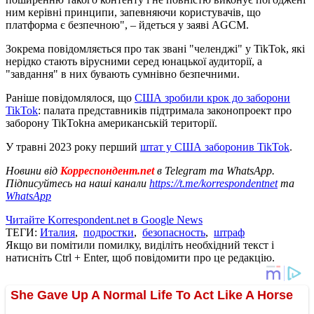
ним керівні принципи, запевняючи користувачів, що
платформа є безпечною", – йдеться у заяві AGCM.
Зокрема повідомляється про так звані "челенджі" у TikTok, які
нерідко стають вірусними серед юнацької аудиторії, а
"завдання" в них бувають сумнівно безпечними.
Раніше повідомлялося, що
США зробили крок до заборони
TikTok
: палата представників підтримала законопроект про
заборону TikTokна американській території.
У травні 2023 року перший
штат у США заборонив TikTok
.
Новини від
Корреспондент.net
в Telegram та WhatsApp.
Підписуйтесь на наші канали
https://t.me/korrespondentnet
та
WhatsApp
Читайте Korrespondent.net в Google News
ТЕГИ:
Италия
,
подростки
,
безопасность
,
штраф
Якщо ви помітили помилку, виділіть необхідний текст і
натисніть Ctrl + Enter, щоб повідомити про це редакцію.