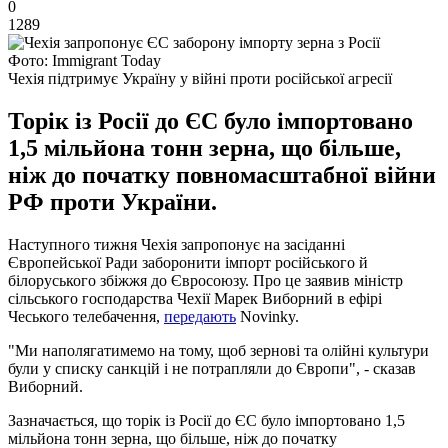
0
1289
Фото: Immigrant Today
Чехія підтримує Україну у війні проти російської агресії
Торік із Росії до ЄС було імпортовано
1,5 мільйона тонн зерна, що більше,
ніж до початку повномасштабної війни
РФ проти України.
Наступного тижня Чехія запропонує на засіданні
Європейської Ради заборонити імпорт російського й
білоруського збіжжя до Євросоюзу. Про це заявив міністр
сільського господарства Чехії Марек Виборний в ефірі
Чеського телебачення,
передають
Novinky.
"Ми наполягатимемо на тому, щоб зернові та олійні культури
були у списку санкцій і не потрапляли до Європи", - сказав
Виборний.
Зазначається, що торік із Росії до ЄС було імпортовано 1,5
мільйона тонн зерна, що більше, ніж до початку