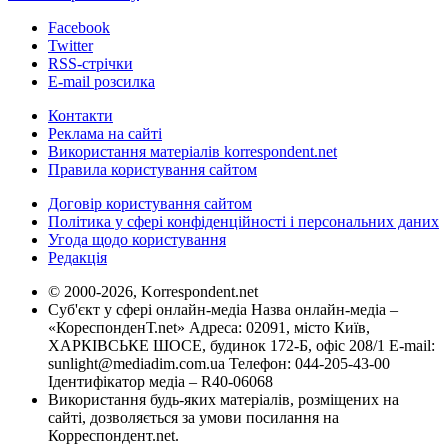
Facebook
Twitter
RSS-стрічки
E-mail розсилка
Контакти
Реклама на сайті
Використання матеріалів korrespondent.net
Правила користування сайтом
Договір користування сайтом
Політика у сфері конфіденційності і персональних даних
Угода щодо користування
Редакція
© 2000-2026, Korrespondent.net
Суб'єкт у сфері онлайн-медіа Назва онлайн-медіа –
«КореспонденТ.net» Адреса: 02091, місто Київ,
ХАРКІВСЬКЕ ШОСЕ, будинок 172-Б, офіс 208/1 E-mail:
sunlight@mediadim.com.ua
Телефон: 044-205-43-00
Ідентифікатор медіа – R40-06068
Використання будь-яких матеріалів, розміщених на
сайті, дозволяється за умови посилання на
Корреспондент.net.