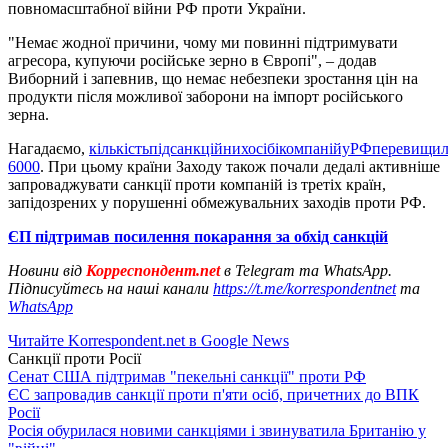
повномасштабної війни РФ проти України.
"Немає жодної причини, чому ми повинні підтримувати
агресора, купуючи російське зерно в Європі", – додав
Виборний і запевнив, що немає небезпеки зростання цін на
продукти після можливої заборони на імпорт російського
зерна.
Нагадаємо,
кількістьпідсанкційнихосібікомпанійуРФперевищи
6000
. При цьому країни Заходу також почали дедалі активніше
запроваджувати санкції проти компаній із третіх країн,
запідозрених у порушенні обмежувальних заходів проти РФ.
ЄП підтримав посилення покарання за обхід санкцій
Новини від
Корреспондент.net
в Telegram та WhatsApp.
Підписуйтесь на наші канали
https://t.me/korrespondentnet
та
WhatsApp
Читайте Korrespondent.net в Google News
Санкції проти Росії
Сенат США підтримав "пекельні санкції" проти РФ
ЄС запровадив санкції проти п'яти осіб, причетних до ВПК
Росії
Росія обурилася новими санкціями і звинуватила Британію у