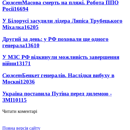
Сюжет
Масова смерть на пляжі. Робота ППО
Росії
16694
У Білорусі засудили лідера Ляпіса Трубецького
Міхалка
16205
Другий за день: у РФ поховали ще одного
генерала
13610
У МЗС РФ відкинули можливість завершення
війни
13171
Сюжет
Бенкет генералів. Наслідки вибуху в
Москві
12036
Україна поставила Путіна перед дилемою -
ЗМІ
10115
Читати коментарі
Повна версія сайту