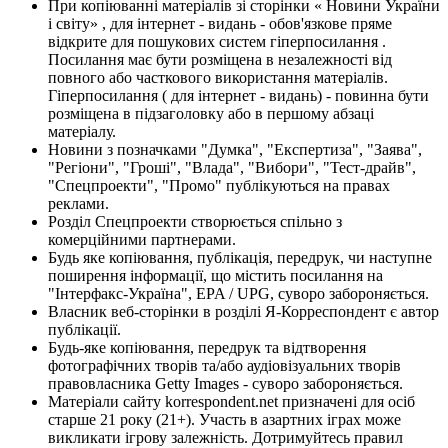
При копіюванні матеріалів зі сторінки « Новини України
і світу» , для інтернет - видань - обов'язкове пряме
відкрите для пошукових систем гіперпосилання .
Посилання має бути розміщена в незалежності від
повного або часткового використання матеріалів.
Гіперпосилання ( для інтернет - видань) - повинна бути
розміщена в підзаголовку або в першому абзаці
матеріалу.
Новини з позначками "Думка", "Експертиза", "Заява",
"Регіони", "Гроші", "Влада", "Вибори", "Тест-драйв",
"Спецпроекти", "Промо" публікуються на правах
реклами.
Розділ Спецпроекти створюється спільно з
комерційними партнерами.
Будь яке копіювання, публікація, передрук, чи наступне
поширення інформації, що містить посилання на
"Інтерфакс-Україна", EPA / UPG, суворо забороняється.
Власник веб-сторінки в розділі Я-Корреспондент є автор
публікації.
Будь-яке копіювання, передрук та відтворення
фотографічних творів та/або аудіовізуальних творів
правовласника Getty Images - суворо забороняється.
Матеріали сайту korrespondent.net призначені для осіб
старше 21 року (21+). Участь в азартних іграх може
викликати ігрову залежність. Дотримуйтесь правил