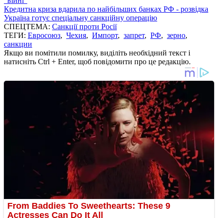
"війні"
Кредитна криза вдарила по найбільших банках РФ - розвідка
Україна готує спеціальну санкційну операцію
СПЕЦТЕМА:
Санкції проти Росії
ТЕГИ:
Евросоюз
,
Чехия
,
Импорт
,
запрет
,
РФ
,
зерно
,
санкции
Якщо ви помітили помилку, виділіть необхідний текст і
натисніть Ctrl + Enter, щоб повідомити про це редакцію.