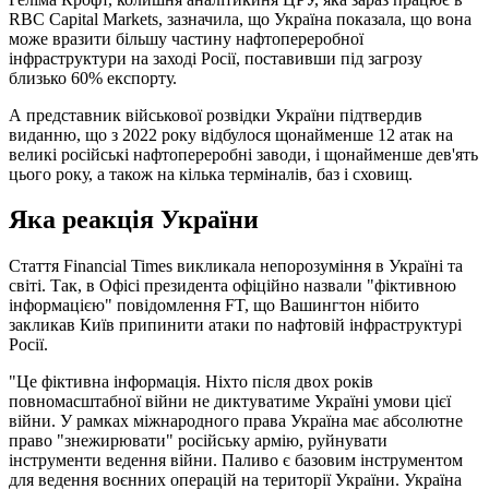
RBC Capital Markets, зазначила, що Україна показала, що вона
може вразити більшу частину нафтопереробної
інфраструктури на заході Росії, поставивши під загрозу
близько 60% експорту.
А представник військової розвідки України підтвердив
виданню, що з 2022 року відбулося щонайменше 12 атак на
великі російські нафтопереробні заводи, і щонайменше дев'ять
цього року, а також на кілька терміналів, баз і сховищ.
Яка реакція України
Стаття Financial Times викликала непорозуміння в Україні та
світі. Так, в Офісі президента офіційно назвали "фіктивною
інформацією" повідомлення FT, що Вашингтон нібито
закликав Київ припинити атаки по нафтовій інфраструктурі
Росії.
"Це фіктивна інформація. Ніхто після двох років
повномасштабної війни не диктуватиме Україні умови цієї
війни. У рамках міжнародного права Україна має абсолютне
право "знежирювати" російську армію, руйнувати
інструменти ведення війни. Паливо є базовим інструментом
для ведення воєнних операцій на території України. Україна