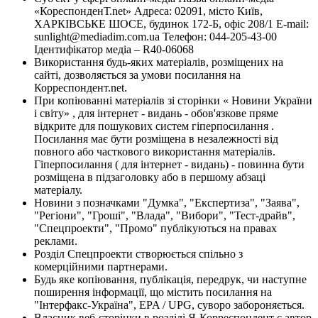
«КореспонденТ.net» Адреса: 02091, місто Київ,
ХАРКІВСЬКЕ ШОСЕ, будинок 172-Б, офіс 208/1 E-mail:
sunlight@mediadim.com.ua
Телефон: 044-205-43-00
Ідентифікатор медіа – R40-06068
Використання будь-яких матеріалів, розміщених на
сайті, дозволяється за умови посилання на
Корреспондент.net.
При копіюванні матеріалів зі сторінки « Новини України
і світу» , для інтернет - видань - обов'язкове пряме
відкрите для пошукових систем гіперпосилання .
Посилання має бути розміщена в незалежності від
повного або часткового використання матеріалів.
Гіперпосилання ( для інтернет - видань) - повинна бути
розміщена в підзаголовку або в першому абзаці
матеріалу.
Новини з позначками "Думка", "Експертиза", "Заява",
"Регіони", "Гроші", "Влада", "Вибори", "Тест-драйв",
"Спецпроекти", "Промо" публікуються на правах
реклами.
Розділ Спецпроекти створюється спільно з
комерційними партнерами.
Будь яке копіювання, публікація, передрук, чи наступне
поширення інформації, що містить посилання на
"Інтерфакс-Україна", EPA / UPG, суворо забороняється.
Власник веб-сторінки в розділі Я-Корреспондент є автор