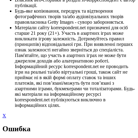
публікації.
Будь-яке копіювання, передрук та відтворення
фотографічних творів та/або аудіовізуальних творів
правовласника Getty Images - суворо забороняється.
Матеріали сайту korrespondent.net призначені для осіб
старше 21 року (21+). Участь в азартних іграх може
викликати ігрову залежність. Дотримуйтесь правил
(принципів) відповідальної гри. При виявленні перших
ознак залежності негайно зверніться до спеціаліста.
Пам'ятайте, що участь в азартних іграх не може бути
джерелом доходів або альтернативою роботі.
Інформаційний ресурс korrespondent.net не проводить
ігри на реальні та/або віртуальні гроші, також сайт не
приймає ні в якій формі оплату ставок та інших
платежів, які пов’язані/можуть бути пов’язані з
азартними іграми, букмекерами чи тоталізаторами. Будь-
які матеріали на інформаційному ресурсі
korrespondent.net публікуються виключно в
інформаційних цілях.
X
Ошибка