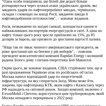
"Одна особа повідомила, що Білий дім дедалі більше
розчаровується через зухвалі атаки українських дронів, які
завдають ударів по нафтопереробних заводах, терміналах,
складах і сховищах на заході Росії, завдаючи шкоди її
нафтовидобувним потужностям", – зазначає видання.
Росія, незважаючи на західні санкції, залишається одним із
найважливіших експортерів енергоресурсів в світі. А ціни на
нафту тільки цього року зросли приблизно на 15%, до 85
доларів за барель, що призвело до зростання вартості палива.
"Ніщо так не лякає чинного американського президента, як
різке зростання цін на бензин у рік виборів", – пояснив
президент консалтингової компанії Rapidan Energy і колишній
радник Білого дому з питань енергетики Боб Макнеллі.
Окрім цього, як зазначає видання, США стурбовані тим, що в
разі продовження Україною атак по російських об’єктах
Москва нанесе відповідний удар по енергетичній
інфраструктурі, на яку спирається Захід. Мова може йти,
зокрема, про нафтопровід КТК, яким нафта з Казахстану через
РФ надходить на світовий ринок. Західні компанії, включно з
ExxonMobil і Chevron, користуються цим трубопроводом, який
Москва ненадовго перекривала у 2022 році.
Геліма Крофт, колишня аналітикиня ЦРУ, яка зараз працює в