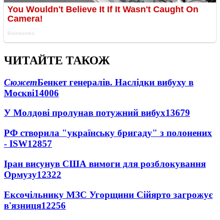
ЧИТАЙТЕ ТАКОЖ
Сюжет
Бенкет генералів. Наслідки вибуху в
Москві
14006
У Молдові пролунав потужний вибух
13679
РФ створила "українську бригаду" з полонених
- ISW
12857
Іран висунув США вимоги для розблокування
Ормузу
12322
Ексочільнику МЗС Угорщини Сійярто загрожує
в'язниця
12256