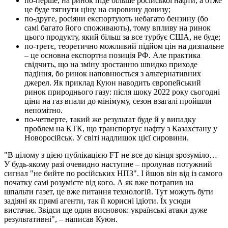
по-перше, на ринок піде більше російської нафти, а отже
це буде тягнути ціну на сировину донизу;
по-друге, росіяни експортують небагато бензину (бо
самі багато його споживають), тому впливу на ринок
цього продукту, який більш за все турбує США, не буде;
по-третє, теоретично можливий підйом цін на дизпальне
– це основна експортна позиція РФ. Але практика
свідчить, що на зміну зростанню швидко приходе
падіння, бо ринок наповнюється з альтернативних
джерел. Як приклад Куюн наводить європейський
ринок природнього газу: після шоку 2022 року сьогодні
ціни на газ впали до мінімуму, сезон взагалі пройшли
непомітно.
по-четверте, такий же результат буде й у випадку
проблем на КТК, що транспортує нафту з Казахстану у
Новоросійськ. У світі надлишок цієї сировини.
"В цілому з цією публікацією FT не все до кінця зрозуміло…
У будь-якому разі очевидно наступне – пролунав потужний
сигнал "не бийте по російських НПЗ". І йшов він від із самого
початку самі розумієте від кого. А як вже потрапив на
шпальти газет, це вже питання технологій. Тут можуть бути
задіяні як прямі агенти, так й корисні ідіоти. Їх усюди
вистачає. Звідси ще один висновок: українські атаки дуже
результативні", – написав Куюн.