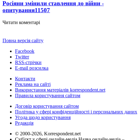
Росіяни змінили ставлення до війни -
опитування
11507
Читати коментарі
Повна версія сайту
Facebook
Twitter
RSS-стрічки
E-mail розсилка
Контакти
Реклама на сайті
Використання матеріалів korrespondent.net
Правила користування сайтом
Договір користування сайтом
Політика у сфері конфіденційності і персональних даних
Угода щодо користування
Редакція
© 2000-2026, Korrespondent.net
Суб'єкт у сфері онлайн-медіа Назва онлайн-медіа –