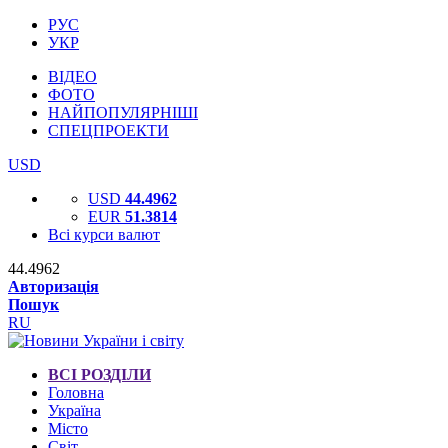
РУС
УКР
ВІДЕО
ФОТО
НАЙПОПУЛЯРНІШІ
СПЕЦПРОЕКТИ
USD
USD
44.4962
EUR
51.3814
Всі курси валют
44.4962
Авторизація
Пошук
RU
ВСІ РОЗДІЛИ
Головна
Україна
Місто
Світ