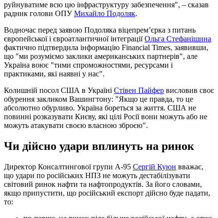
руйнуватиме всю цю інфраструктуру забезпечення", – сказав
радник голови ОПУ
Михайло Подоляк
.
Водночас перед заявою Подоляка віцепрем’єрка з питань
європейської і євроатлантичної інтеграції
Ольга Стефанішина
фактично підтвердила інформацію Financial Times, заявивши,
що "ми розуміємо заклики американських партнерів", але
Україна воює "тими спроможностями, ресурсами і
практиками, які наявні у нас".
Колишній посол США в Україні
Стівен Пайфер
висловив своє
обурення закликом Вашингтону: "Якщо це правда, то це
абсолютно обурливо. Україна бореться за життя. США не
повинні розказувати Києву, які цілі Росії вони можуть або не
можуть атакувати своєю власною зброєю".
Чи дійсно удари вплинуть на ринок
Директор Консалтингової групи А-95
Сергій Куюн
вважає,
що удари по російських НПЗ не можуть дестабілізувати
світовий ринок нафти та нафтопродуктів. За його словами,
якщо припустити, що російський експорт дійсно буде падати,
то: