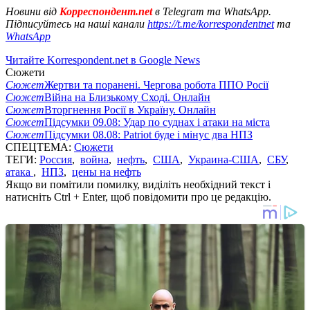
Новини від
Корреспондент.net
в Telegram та WhatsApp.
Підписуйтесь на наші канали
https://t.me/korrespondentnet
та
WhatsApp
Читайте Korrespondent.net в Google News
Сюжети
Сюжет
Жертви та поранені. Чергова робота ППО Росії
Сюжет
Війна на Близькому Сході. Онлайн
Сюжет
Вторгнення Росії в Україну. Онлайн
Сюжет
Підсумки 09.08: Удар по суднах і атаки на міста
Сюжет
Підсумки 08.08: Patriot буде і мінус два НПЗ
СПЕЦТЕМА:
Сюжети
ТЕГИ:
Россия
,
война
,
нефть
,
США
,
Украина-США
,
СБУ
,
атака
,
НПЗ
,
цены на нефть
Якщо ви помітили помилку, виділіть необхідний текст і
натисніть Ctrl + Enter, щоб повідомити про це редакцію.