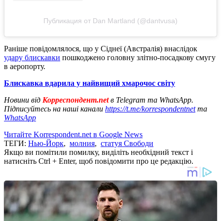
Публикация от Dan Martland (@dantvusa)
Раніше повідомлялося, що у Сіднеї (Австралія) внаслідок
удару блискавки
пошкоджено головну злітно-посадкову смугу
в аеропорту.
Блискавка вдарила у найвищий хмарочос світу
Новини від
Корреспондент.net
в Telegram та WhatsApp.
Підписуйтесь на наші канали
https://t.me/korrespondentnet
та
WhatsApp
Читайте Korrespondent.net в Google News
ТЕГИ:
Нью-Йорк
,
молния
,
статуя Свободи
Якщо ви помітили помилку, виділіть необхідний текст і
натисніть Ctrl + Enter, щоб повідомити про це редакцію.