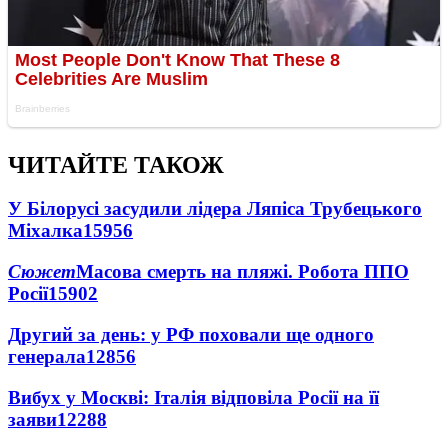
ЧИТАЙТЕ ТАКОЖ
У Білорусі засудили лідера Ляпіса Трубецького
Міхалка
15956
Сюжет
Масова смерть на пляжі. Робота ППО
Росії
15902
Другий за день: у РФ поховали ще одного
генерала
12856
Вибух у Москві: Італія відповіла Росії на її
заяви
12288