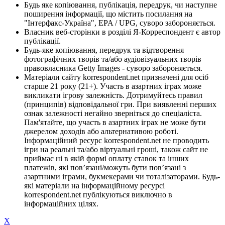
Будь яке копіювання, публікація, передрук, чи наступне
поширення інформації, що містить посилання на
"Інтерфакс-Україна", EPA / UPG, суворо забороняється.
Власник веб-сторінки в розділі Я-Корреспондент є автор
публікації.
Будь-яке копіювання, передрук та відтворення
фотографічних творів та/або аудіовізуальних творів
правовласника Getty Images - суворо забороняється.
Матеріали сайту korrespondent.net призначені для осіб
старше 21 року (21+). Участь в азартних іграх може
викликати ігрову залежність. Дотримуйтесь правил
(принципів) відповідальної гри. При виявленні перших
ознак залежності негайно зверніться до спеціаліста.
Пам'ятайте, що участь в азартних іграх не може бути
джерелом доходів або альтернативою роботі.
Інформаційний ресурс korrespondent.net не проводить
ігри на реальні та/або віртуальні гроші, також сайт не
приймає ні в якій формі оплату ставок та інших
платежів, які пов’язані/можуть бути пов’язані з
азартними іграми, букмекерами чи тоталізаторами. Будь-
які матеріали на інформаційному ресурсі
korrespondent.net публікуються виключно в
інформаційних цілях.
X