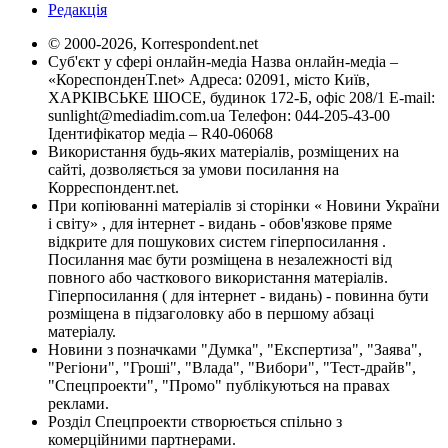
Редакція
© 2000-2026, Korrespondent.net
Суб'єкт у сфері онлайн-медіа Назва онлайн-медіа –
«КореспонденТ.net» Адреса: 02091, місто Київ,
ХАРКІВСЬКЕ ШОСЕ, будинок 172-Б, офіс 208/1 E-mail:
sunlight@mediadim.com.ua
Телефон: 044-205-43-00
Ідентифікатор медіа – R40-06068
Використання будь-яких матеріалів, розміщених на
сайті, дозволяється за умови посилання на
Корреспондент.net.
При копіюванні матеріалів зі сторінки « Новини України
і світу» , для інтернет - видань - обов'язкове пряме
відкрите для пошукових систем гіперпосилання .
Посилання має бути розміщена в незалежності від
повного або часткового використання матеріалів.
Гіперпосилання ( для інтернет - видань) - повинна бути
розміщена в підзаголовку або в першому абзаці
матеріалу.
Новини з позначками "Думка", "Експертиза", "Заява",
"Регіони", "Гроші", "Влада", "Вибори", "Тест-драйв",
"Спецпроекти", "Промо" публікуються на правах
реклами.
Розділ Спецпроекти створюється спільно з
комерційними партнерами.