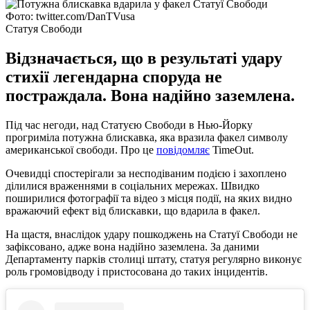
Фото: twitter.com/DanTVusa
Статуя Свободи
Відзначається, що в результаті удару
стихії легендарна споруда не
постраждала. Вона надійно заземлена.
Під час негоди, над Статуєю Свободи в Нью-Йорку
прогриміла потужна блискавка, яка вразила факел символу
американської свободи. Про це
повідомляє
TimeOut.
Очевидці спостерігали за несподіваним подією і захоплено
ділилися враженнями в соціальних мережах. Швидко
поширилися фотографії та відео з місця події, на яких видно
вражаючий ефект від блискавки, що вдарила в факел.
На щастя, внаслідок удару пошкоджень на Статуї Свободи не
зафіксовано, адже вона надійно заземлена. За даними
Департаменту парків столиці штату, статуя регулярно виконує
роль громовідводу і пристосована до таких інцидентів.