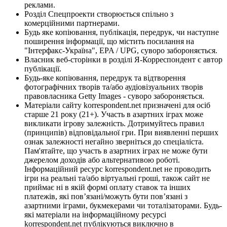
реклами.
Розділ Спецпроекти створюється спільно з
комерційними партнерами.
Будь яке копіювання, публікація, передрук, чи наступне
поширення інформації, що містить посилання на
"Інтерфакс-Україна", EPA / UPG, суворо забороняється.
Власник веб-сторінки в розділі Я-Корреспондент є автор
публікації.
Будь-яке копіювання, передрук та відтворення
фотографічних творів та/або аудіовізуальних творів
правовласника Getty Images - суворо забороняється.
Матеріали сайту korrespondent.net призначені для осіб
старше 21 року (21+). Участь в азартних іграх може
викликати ігрову залежність. Дотримуйтесь правил
(принципів) відповідальної гри. При виявленні перших
ознак залежності негайно зверніться до спеціаліста.
Пам'ятайте, що участь в азартних іграх не може бути
джерелом доходів або альтернативою роботі.
Інформаційний ресурс korrespondent.net не проводить
ігри на реальні та/або віртуальні гроші, також сайт не
приймає ні в якій формі оплату ставок та інших
платежів, які пов’язані/можуть бути пов’язані з
азартними іграми, букмекерами чи тоталізаторами. Будь-
які матеріали на інформаційному ресурсі
korrespondent.net публікуються виключно в