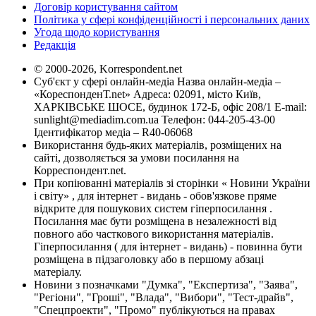
Договір користування сайтом
Політика у сфері конфіденційності і персональних даних
Угода щодо користування
Редакція
© 2000-2026, Korrespondent.net
Суб'єкт у сфері онлайн-медіа Назва онлайн-медіа –
«КореспонденТ.net» Адреса: 02091, місто Київ,
ХАРКІВСЬКЕ ШОСЕ, будинок 172-Б, офіс 208/1 E-mail:
sunlight@mediadim.com.ua
Телефон: 044-205-43-00
Ідентифікатор медіа – R40-06068
Використання будь-яких матеріалів, розміщених на
сайті, дозволяється за умови посилання на
Корреспондент.net.
При копіюванні матеріалів зі сторінки « Новини України
і світу» , для інтернет - видань - обов'язкове пряме
відкрите для пошукових систем гіперпосилання .
Посилання має бути розміщена в незалежності від
повного або часткового використання матеріалів.
Гіперпосилання ( для інтернет - видань) - повинна бути
розміщена в підзаголовку або в першому абзаці
матеріалу.
Новини з позначками "Думка", "Експертиза", "Заява",
"Регіони", "Гроші", "Влада", "Вибори", "Тест-драйв",
"Спецпроекти", "Промо" публікуються на правах