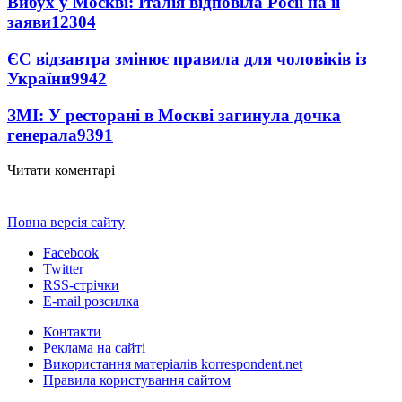
Вибух у Москві: Італія відповіла Росії на її
заяви
12304
ЄС відзавтра змінює правила для чоловіків із
України
9942
ЗМІ: У ресторані в Москві загинула дочка
генерала
9391
Читати коментарі
Повна версія сайту
Facebook
Twitter
RSS-стрічки
E-mail розсилка
Контакти
Реклама на сайті
Використання матеріалів korrespondent.net
Правила користування сайтом