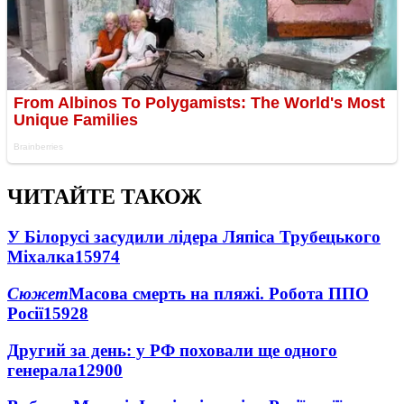
ЧИТАЙТЕ ТАКОЖ
У Білорусі засудили лідера Ляпіса Трубецького
Міхалка
15974
Сюжет
Масова смерть на пляжі. Робота ППО
Росії
15928
Другий за день: у РФ поховали ще одного
генерала
12900