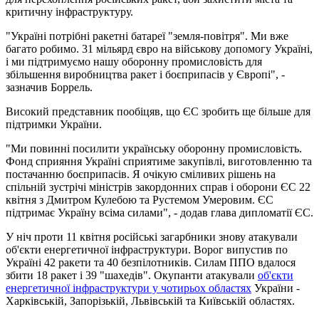
критичну інфраструктуру.
"Україні потрібні ракетні батареї "земля-повітря". Ми вже
багато робимо. 31 мільярд євро на військову допомогу Україні,
і ми підтримуємо нашу оборонну промисловість для
збільшення виробництва ракет і боєприпасів у Європі", -
зазначив Боррель.
Високий представник пообіцяв, що ЄС зробить ще більше для
підтримки України.
"Ми повинні посилити українську оборонну промисловість.
Фонд сприяння Україні сприятиме закупівлі, виготовленню та
постачанню боєприпасів. Я очікую сміливих рішень на
спільній зустрічі міністрів закордонних справ і оборони ЄС 22
квітня з Дмитром Кулебою та Рустемом Умеровим. ЄС
підтримає Україну всіма силами", - додав глава дипломатії ЄС.
У ніч проти 11 квітня російські загарбники знову атакували
об'єкти енергетичної інфраструктури. Ворог випустив по
Україні 42 ракети та 40 безпілотників. Силам ППО вдалося
збити 18 ракет і 39 "шахедів". Окупанти атакували
об'єкти
енергетичної інфраструктури у чотирьох областях
України -
Харківській, Запорізькій, Львівській та Київській областях.