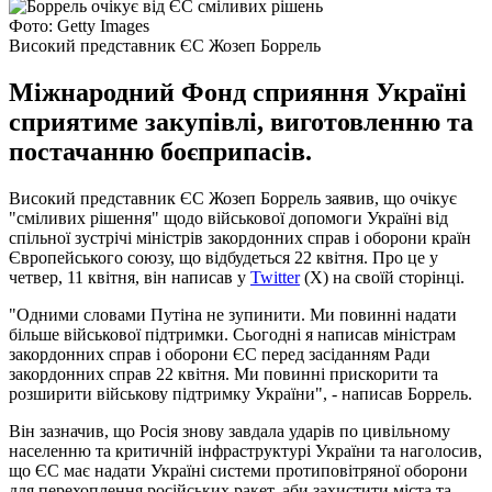
Фото: Getty Images
Високий представник ЄС Жозеп Боррель
Міжнародний Фонд сприяння Україні
сприятиме закупівлі, виготовленню та
постачанню боєприпасів.
Високий представник ЄС Жозеп Боррель заявив, що очікує
"сміливих рішення" щодо військової допомоги Україні від
спільної зустрічі міністрів закордонних справ і оборони країн
Європейського союзу, що відбудеться 22 квітня. Про це у
четвер, 11 квітня, він написав у
Twitter
(X) на своїй сторінці.
"Одними словами Путіна не зупинити. Ми повинні надати
більше військової підтримки. Сьогодні я написав міністрам
закордонних справ і оборони ЄС перед засіданням Ради
закордонних справ 22 квітня. Ми повинні прискорити та
розширити військову підтримку України", - написав Боррель.
Він зазначив, що Росія знову завдала ударів по цивільному
населенню та критичній інфраструктурі України та наголосив,
що ЄС має надати Україні системи протиповітряної оборони
для перехоплення російських ракет, аби захистити міста та