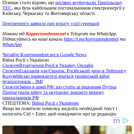
Пізніше стало відомо, що
росіяни зруйнували Трипільську
ТЕС
, яка була найбільшим постачальником електроенергії у
Київську, Черкаську та Житомирську області.
Центренерго заявило про втрату усієї генерації
Новини від
Корреспондент.net
в Telegram та WhatsApp.
Підписуйтесь на наші канали
https://t.me/korrespondentnet
та
WhatsApp
Читайте Korrespondent.net в Google News
Війна Росії з Україною
Сюжет
Вторгнення Росії в Україну. Онлайн
Сюжет
Ескалація для Європи. Російський дрон в Лейпцигу
Колумбійські наркокартелі вчаться українській війні
безпілотників - ЗМІ
Сюжет
Зміни в армії РФ: що стоїть за рішенням Путіна
Пропагували війну та окупацію: викрито мережу
прихильників РФ
СПЕЦТЕМА:
Війна Росії з Україною
Якщо ви помітили помилку, виділіть необхідний текст і
натисніть Ctrl + Enter, щоб повідомити про це редакцію.