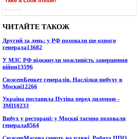
ЧИТАЙТЕ ТАКОЖ
Другий за день: у РФ поховали ще одного
генерала
13682
У МЗС РФ відкинули можливість завершення
війни
13596
Сюжет
Бенкет генералів. Наслідки вибуху в
Москві
12266
Україна поставила Путіна перед дилемою -
ЗМІ
10233
Вибух у ресторані: у Москві таємно поховали
генерала
8564
Сюжет
Масова смерть на пляжі. Робота ППО