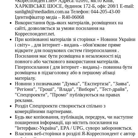
«КореспонденТ.net» Адреса: 02091, місто Київ,
ХАРКІВСЬКЕ ШОСЕ, будинок 172-Б, офіс 208/1 E-mail:
sunlight@mediadim.com.ua
Телефон: 044-205-43-00
Ідентифікатор медіа – R40-06068
Використання будь-яких матеріалів, розміщених на
сайті, дозволяється за умови посилання на
Корреспондент.net.
При копіюванні матеріалів зі сторінки « Новини України
і світу» , для інтернет - видань - обов'язкове пряме
відкрите для пошукових систем гіперпосилання .
Посилання має бути розміщена в незалежності від
повного або часткового використання матеріалів.
Гіперпосилання ( для інтернет - видань) - повинна бути
розміщена в підзаголовку або в першому абзаці
матеріалу.
Новини з позначками "Думка", "Експертиза", "Заява",
"Регіони", "Гроші", "Влада", "Вибори", "Тест-драйв",
"Спецпроекти", "Промо" публікуються на правах
реклами.
Розділ Спецпроекти створюється спільно з
комерційними партнерами.
Будь яке копіювання, публікація, передрук, чи наступне
поширення інформації, що містить посилання на
"Інтерфакс-Україна", EPA / UPG, суворо забороняється.
Власник веб-сторінки в розділі Я-Корреспондент є автор