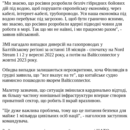
"Ми знаємо, що росіяни розробили безліч гібридних бойових
дій під водою, щоб порушити європейську економіку, через
кабелі, інтернет-кабелі, трубопроводи. Уся наша економіка під
водою перебуває під загрозою. І, щоб бути гранично ясними,
ми знаємо, що росіяни розробили ядерні підводні човни для
роботи в морі. Так що ми не наївні, і ми працюємо разом", -
заявив військовий.
ЗМІ нагадало випадки диверсій на газопроводах у
Балтійському регіоні за останні 18 місяців - спочатку на Nord
Stream 1 і 2 у вересні 2022 року, а потім на Balticconnector у
жовтні 2023 року.
Обидва випадки залишаються нерозкритими, хоча Фінляндія в
грудні заявила, що "все вказує на те", що китайське судно
навмисно пошкодило якорем Balticconnector.
Малетер зазначив, що ситуація змінилася кардинально відтоді,
як більшу частину нинішньої інфраструктури вперше створив
приватний сектор, що робить її вкрай вразливою.
"Це дуже важлива проблема, тому що це питання безпеки для
майже 1 мільярда цивільних осіб нації", - наголосив заступник
командувача.