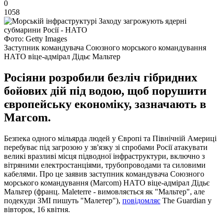
0
1058
Фото: Getty Images
Заступник командувача Союзного морського командування
НАТО віце-адмірал Дідьє Мальтер
Росіяни розробили безліч гібридних
бойових дій під водою, щоб порушити
європейську економіку, зазначають в
Marcom.
Безпека одного мільярда людей у Європі та Північній Америці
перебуває під загрозою у зв'язку зі спробами Росії атакувати
великі вразливі місця підводної інфраструктури, включно з
вітряними електростанціями, трубопроводами та силовими
кабелями. Про це заявив заступник командувача Союзного
морського командування (Marcom) НАТО віце-адмірал Дідьє
Мальтер (франц. Maleterre - вимовляється як "Мальтер", але
подекуди ЗМІ пишуть "Малетер"),
повідомляє
The Guardian у
вівторок, 16 квітня.