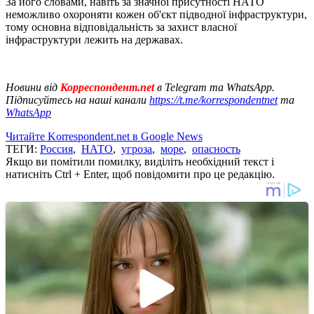
За його словами, навіть за значної присутності НАТО
неможливо охороняти кожен об'єкт підводної інфраструктури,
тому основна відповідальність за захист власної
інфраструктури лежить на державах.
Новини від
Корреспондент.net
в Telegram та WhatsApp.
Підписуйтесь на наші канали
https://t.me/korrespondentnet
та
WhatsApp
Читайте Korrespondent.net в Google News
ТЕГИ:
Россия
,
НАТО
,
угроза
,
море
,
опасность
Якщо ви помітили помилку, виділіть необхідний текст і
натисніть Ctrl + Enter, щоб повідомити про це редакцію.