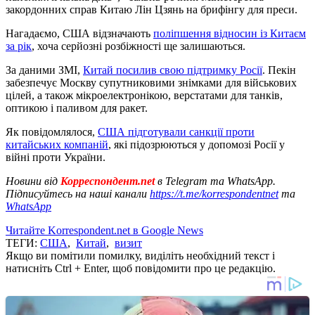
закордонних справ Китаю Лін Цзянь на брифінгу для преси.
Нагадаємо, США відзначають
поліпшення відносин із Китаєм
за рік
, хоча серйозні розбіжності ще залишаються.
За даними ЗМІ,
Китай посилив свою підтримку Росії
. Пекін
забезпечує Москву супутниковими знімками для військових
цілей, а також мікроелектронікою, верстатами для танків,
оптикою і паливом для ракет.
Як повідомлялося,
США підготували санкції проти
китайських компаній
, які підозрюються у допомозі Росії у
війні проти України.
Новини від
Корреспондент.net
в Telegram та WhatsApp.
Підписуйтесь на наші канали
https://t.me/korrespondentnet
та
WhatsApp
Читайте Korrespondent.net в Google News
ТЕГИ:
США
,
Китай
,
визит
Якщо ви помітили помилку, виділіть необхідний текст і
натисніть Ctrl + Enter, щоб повідомити про це редакцію.