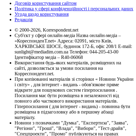
Договір користування сайтом
Політика у сфері конфіденційності і персональних даних
Угода щодо користування
Редакція
© 2000-2026, Korrespondent.net
Суб'єкт у сфері онлайн-медіа Назва онлайн-медіа –
«КореспонденТ.net» Адреса: 02091, місто Київ,
ХАРКІВСЬКЕ ШОСЕ, будинок 172-Б, офіс 208/1 E-mail:
sunlight@mediadim.com.ua
Телефон: 044-205-43-00
Ідентифікатор медіа – R40-06068
Використання будь-яких матеріалів, розміщених на
сайті, дозволяється за умови посилання на
Корреспондент.net.
При копіюванні матеріалів зі сторінки « Новини України
і світу» , для інтернет - видань - обов'язкове пряме
відкрите для пошукових систем гіперпосилання .
Посилання має бути розміщена в незалежності від
повного або часткового використання матеріалів.
Гіперпосилання ( для інтернет - видань) - повинна бути
розміщена в підзаголовку або в першому абзаці
матеріалу.
Новини з позначками "Думка", "Експертиза", "Заява",
"Регіони", "Гроші", "Влада", "Вибори", "Тест-драйв",
"Спецпроекти", "Промо" публікуються на правах