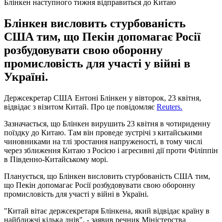
Блінкен наступного тижня відправиться до Китаю
Блінкен висловить стурбованість
США тим, що Пекін допомагає Росії
розбудовувати свою оборонну
промисловість для участі у війні в
Україні.
Держсекретар США Ентоні Блінкен у вівторок, 23 квітня,
відвідає з візитом Китай. Про це повідомляє
Reuters.
Зазначається, що Блінкен вирушить 23 квітня в чотириденну
поїздку до Китаю. Там він проведе зустрічі з китайськими
чиновниками на тлі зростання напруженості, в тому числі
через зближення Китаю з Росією і агресивні дії проти Філіппін
в Південно-Китайському морі.
Планується, що Блінкен висловить стурбованість США тим,
що Пекін допомагає Росії розбудовувати свою оборонну
промисловість для участі у війні в Україні.
"Китай вітає держсекретаря Блінкена, який відвідає країну в
найближчі кілька днів", - заявив речник Міністерства