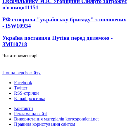
Ексочільнику МЗС Угорщини Сійярто загрожує
в'язниця
11151
РФ створила "українську бригаду" з полонених
- ISW
10934
Україна поставила Путіна перед дилемою -
ЗМІ
10718
Читати коментарі
Повна версія сайту
Facebook
Twitter
RSS-стрічки
E-mail розсилка
Контакти
Реклама на сайті
Використання матеріалів korrespondent.net
Правила користування сайтом