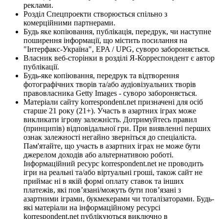
реклами.
Розділ Спецпроекти створюється спільно з
комерційними партнерами.
Будь яке копіювання, публікація, передрук, чи наступне
поширення інформації, що містить посилання на
"Інтерфакс-Україна", EPA / UPG, суворо забороняється.
Власник веб-сторінки в розділі Я-Корреспондент є автор
публікації.
Будь-яке копіювання, передрук та відтворення
фотографічних творів та/або аудіовізуальних творів
правовласника Getty Images - суворо забороняється.
Матеріали сайту korrespondent.net призначені для осіб
старше 21 року (21+). Участь в азартних іграх може
викликати ігрову залежність. Дотримуйтесь правил
(принципів) відповідальної гри. При виявленні перших
ознак залежності негайно зверніться до спеціаліста.
Пам'ятайте, що участь в азартних іграх не може бути
джерелом доходів або альтернативою роботі.
Інформаційний ресурс korrespondent.net не проводить
ігри на реальні та/або віртуальні гроші, також сайт не
приймає ні в якій формі оплату ставок та інших
платежів, які пов’язані/можуть бути пов’язані з
азартними іграми, букмекерами чи тоталізаторами. Будь-
які матеріали на інформаційному ресурсі
korrespondent.net публікуються виключно в