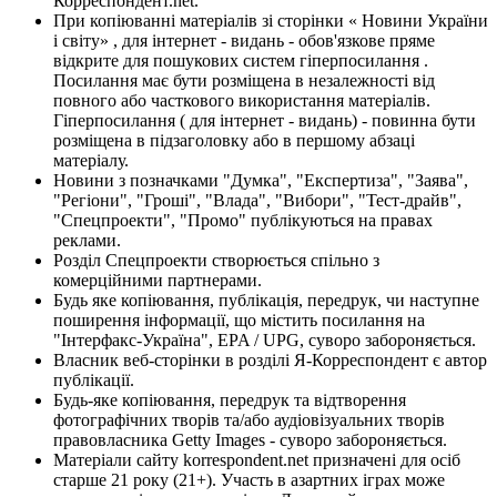
Корреспондент.net.
При копіюванні матеріалів зі сторінки « Новини України
і світу» , для інтернет - видань - обов'язкове пряме
відкрите для пошукових систем гіперпосилання .
Посилання має бути розміщена в незалежності від
повного або часткового використання матеріалів.
Гіперпосилання ( для інтернет - видань) - повинна бути
розміщена в підзаголовку або в першому абзаці
матеріалу.
Новини з позначками "Думка", "Експертиза", "Заява",
"Регіони", "Гроші", "Влада", "Вибори", "Тест-драйв",
"Спецпроекти", "Промо" публікуються на правах
реклами.
Розділ Спецпроекти створюється спільно з
комерційними партнерами.
Будь яке копіювання, публікація, передрук, чи наступне
поширення інформації, що містить посилання на
"Інтерфакс-Україна", EPA / UPG, суворо забороняється.
Власник веб-сторінки в розділі Я-Корреспондент є автор
публікації.
Будь-яке копіювання, передрук та відтворення
фотографічних творів та/або аудіовізуальних творів
правовласника Getty Images - суворо забороняється.
Матеріали сайту korrespondent.net призначені для осіб
старше 21 року (21+). Участь в азартних іграх може