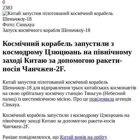
0
2383
Фото: Синьхуа
Запуск космічного корабля Шеньчжоу-18
Космічний корабель запустили з
космодрому Цзюцюань на північному
заході Китаю за допомогою ракети-
носія Чанчжен-2F.
Китай запустив пілотований космічний корабель
Шеньчжоу-18 для відправлення трьох китайських космонавтів
на свою орбітальну космічну станцію Тяньгун (Небесний
палац) із шестимісячною місією. Про це
повідомила
агенція
Сіньхуа.
Космічний корабель запустили з космодрому Цзюцюань на
північному заході Китаю за допомогою ракети-носія
Чанчжен-2F.
Раніше повідомлялося, що
Китай вивів на орбіту