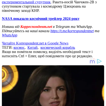
експериментальний супутник
. Ракета-носій Чанчжен-2В з
супутником стартувала з космодрому Цзюцюань на
північному заході КНР.
NASA показало космічний трейлер 2024 року
Новини від
Корреспондент.net
в Telegram та WhatsApp.
Підписуйтесь на наші канали
https://t.me/korrespondentnet
та
WhatsApp
Читайте Korrespondent.net в Google News
ТЕГИ:
космос
,
Китай
,
космический корабль
Якщо ви помітили помилку, виділіть необхідний текст і
натисніть Ctrl + Enter, щоб повідомити про це редакцію.