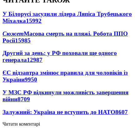
ЧИТАЙТЕ ТАКОЖ
У Білорусі засудили лідера Ляпіса Трубецького
Міхалка
15992
Сюжет
Масова смерть на пляжі. Робота ППО
Росії
15985
Другий за день: у РФ поховали ще одного
генерала
12987
ЄС відзавтра змінює правила для чоловіків із
України
9950
У МЗС РФ відкинули можливість завершення
війни
8709
Залужний: Україна не вступить до НАТО
8607
Читати коментарі