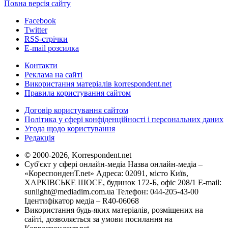
Повна версія сайту
Facebook
Twitter
RSS-стрічки
E-mail розсилка
Контакти
Реклама на сайті
Використання матеріалів korrespondent.net
Правила користування сайтом
Договір користування сайтом
Політика у сфері конфіденційності і персональних даних
Угода щодо користування
Редакція
© 2000-2026, Korrespondent.net
Суб'єкт у сфері онлайн-медіа Назва онлайн-медіа –
«КореспонденТ.net» Адреса: 02091, місто Київ,
ХАРКІВСЬКЕ ШОСЕ, будинок 172-Б, офіс 208/1 E-mail:
sunlight@mediadim.com.ua
Телефон: 044-205-43-00
Ідентифікатор медіа – R40-06068
Використання будь-яких матеріалів, розміщених на
сайті, дозволяється за умови посилання на