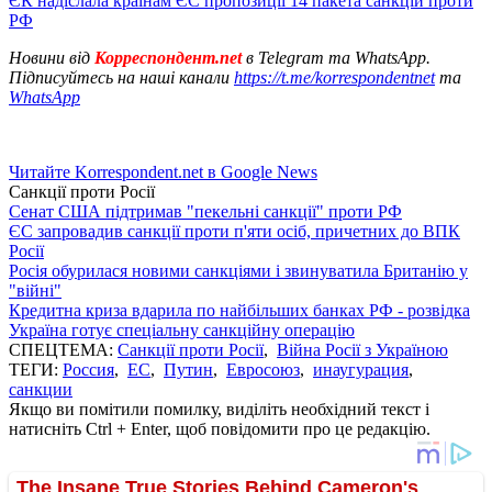
ЄК надіслала країнам ЄС пропозиції 14 пакета санкцій проти
РФ
Новини від
Корреспондент.net
в Telegram та WhatsApp.
Підписуйтесь на наші канали
https://t.me/korrespondentnet
та
WhatsApp
Читайте Korrespondent.net в Google News
Санкції проти Росії
Сенат США підтримав "пекельні санкції" проти РФ
ЄС запровадив санкції проти п'яти осіб, причетних до ВПК
Росії
Росія обурилася новими санкціями і звинуватила Британію у
"війні"
Кредитна криза вдарила по найбільших банках РФ - розвідка
Україна готує спеціальну санкційну операцію
СПЕЦТЕМА:
Санкції проти Росії
,
Війна Росії з Україною
ТЕГИ:
Россия
,
ЕС
,
Путин
,
Евросоюз
,
инаугурация
,
санкции
Якщо ви помітили помилку, виділіть необхідний текст і
натисніть Ctrl + Enter, щоб повідомити про це редакцію.