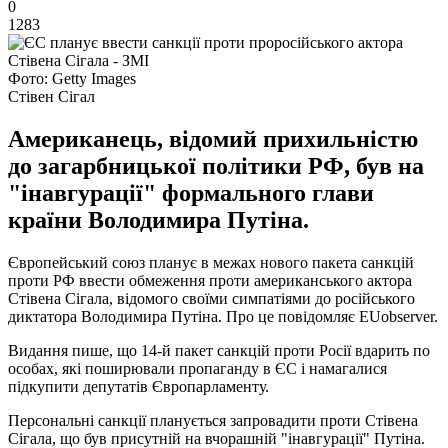
0
1283
Фото: Getty Images
Стівен Сігал
Американець, відомий прихильністю
до загарбницької політики РФ, був на
"інавгурації" формального глави
країни Володимира Путіна.
Європейський союз планує в межах нового пакета санкцій
проти РФ ввести обмеження проти американського актора
Стівена Сігала, відомого своїми симпатіями до російського
диктатора Володимира Путіна. Про це повідомляє EUobserver.
Видання пише, що 14-й пакет санкцій проти Росії вдарить по
особах, які поширювали пропаганду в ЄС і намагалися
підкупити депутатів Європарламенту.
Персональні санкції планується запровадити проти Стівена
Сігала, що був присутній на вчорашній "інавгурації" Путіна.