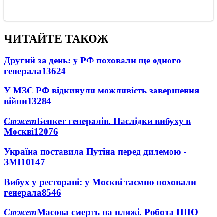
ЧИТАЙТЕ ТАКОЖ
Другий за день: у РФ поховали ще одного
генерала
13624
У МЗС РФ відкинули можливість завершення
війни
13284
Сюжет
Бенкет генералів. Наслідки вибуху в
Москві
12076
Україна поставила Путіна перед дилемою -
ЗМІ
10147
Вибух у ресторані: у Москві таємно поховали
генерала
8546
Сюжет
Масова смерть на пляжі. Робота ППО