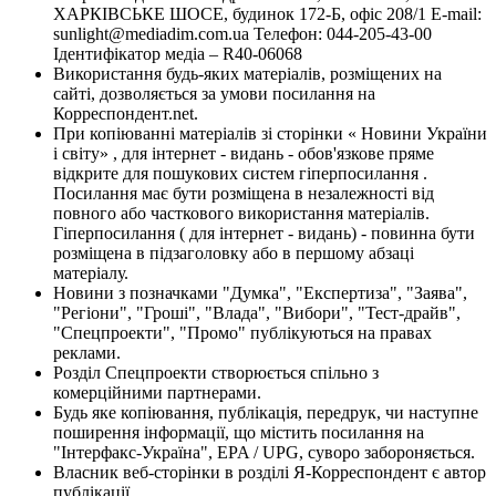
ХАРКІВСЬКЕ ШОСЕ, будинок 172-Б, офіс 208/1 E-mail:
sunlight@mediadim.com.ua
Телефон: 044-205-43-00
Ідентифікатор медіа – R40-06068
Використання будь-яких матеріалів, розміщених на
сайті, дозволяється за умови посилання на
Корреспондент.net.
При копіюванні матеріалів зі сторінки « Новини України
і світу» , для інтернет - видань - обов'язкове пряме
відкрите для пошукових систем гіперпосилання .
Посилання має бути розміщена в незалежності від
повного або часткового використання матеріалів.
Гіперпосилання ( для інтернет - видань) - повинна бути
розміщена в підзаголовку або в першому абзаці
матеріалу.
Новини з позначками "Думка", "Експертиза", "Заява",
"Регіони", "Гроші", "Влада", "Вибори", "Тест-драйв",
"Спецпроекти", "Промо" публікуються на правах
реклами.
Розділ Спецпроекти створюється спільно з
комерційними партнерами.
Будь яке копіювання, публікація, передрук, чи наступне
поширення інформації, що містить посилання на
"Інтерфакс-Україна", EPA / UPG, суворо забороняється.
Власник веб-сторінки в розділі Я-Корреспондент є автор
публікації.