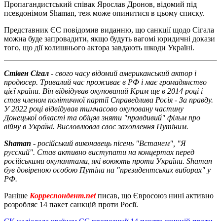
Пропагандистський співак Ярослав Дронов, відомий під
псевдонімом Shaman, теж може опинитися в цьому списку.
Представник ЄС повідомив виданню, що санкції щодо Сігала
можна буде запровадити, якщо будуть вагомі юридичні докази
того, що дії колишнього актора завдають шкоди Україні.
Стівен Сігал
- свого часу відомий американський актор і
продюсер. Тривалий час проживає в РФ і має громадянство
цієї країни. Він відвідував окупований Крим ще в 2014 році і
став членом політичної партії Справедлива Росія - За правду.
У 2022 році відвідував тимчасово окуповану частину
Донецької області та обіцяв зняти "правдивий" фільм про
війну в Україні. Висловлював своє захоплення Путіним.
Shaman
- російський виконавець пісень "Встанем", "Я
русский". Став активно виступати на концертах перед
російськими окупантами, які воюють проти України. Shaman
був довіреною особою Путіна на "президентських виборах" у
РФ.
Раніше
Корреспондент.net
писав, що Євросоюз нині активно
розробляє 14 пакет санкцій проти Росії.