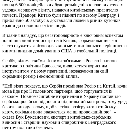
понад 6 500 поліцейських були розміщені в ключових точках
уздовж маршруту візиту, надаючи китайському правителю
почесті. Прапори Китаю були підняті по всьому Белграду, і
приблизно 50 автобусів доставляли людей з різних куточків
країни до головного місця події.
Видання нагадує, що багатополярність є ключовим аспектом
зовнішньополітичної стратегії Китаю, формулювання якої
часто служить завісою для явної мети нинішнього керівництва
кинути виклик домінуванню США в глобальній політиці.
Сербія, відома своїми тісними зв'язками з Росією і частою
критикою політики Брюсселя, виявляється корисним
інструментом у цьому прагненні, незважаючи на свій
скромний розмір і економічний вплив.
"Цей візит показує, що Сербія проміняла Росію на Китай, коли
мова йде про її головного партнера, щоб торгуватися із
Заходом. Повномасштабне вторгнення в Україну поставило
сербсько-російські відносини під пильний контроль, тому уряд
бачить вигоду в тому, щоб частіше розігрувати китайську
карту, оскільки вона вважається менш провокаційною", –
сказав Вук Вуксанович, експерт з китайсько-сербських
відносин і старший науковий співробітник Белградського
центру політики безпеки.