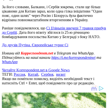
За його словами, Балкани, і Сербія зокрема, стали ще більш
цікавими для Китаю зараз, коли одна гілка ініціативи "Один
пояс, один шлях" через Росію і Білорусь була фактично
відрізана повномасштабним вторгненням в Україну.
Раніше повідомлялося, що
Сі Цзіньпін ввечері 7 травня прибув
до Сербії
. Дата його візиту збіглося із 25-ю річницею
бомбардування посольства Китаю у Белграді з боку НАТО.
До друзів Путіна. Європейське турне Сі
Новини від
Корреспондент.net
в Telegram та WhatsApp.
Підписуйтесь на наші канали
https://t.me/korrespondentnet
та
WhatsApp
Читайте Korrespondent.net в Google News
ТЕГИ:
Россия
,
Китай
,
Сербия
,
визит
Якщо ви помітили помилку, виділіть необхідний текст і
натисніть Ctrl + Enter, щоб повідомити про це редакцію.