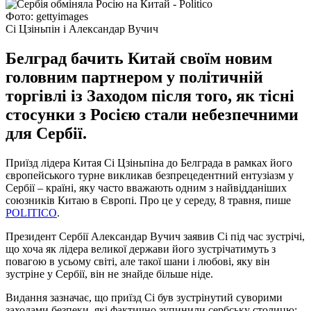
Фото: gettyimages
Сі Цзіньпін і Александар Вучич
Белград бачить Китай своїм новим
головним партнером у політичній
торгівлі із Заходом після того, як тісні
стосунки з Росією стали небезпечними
для Сербії.
Приїзд лідера Китая Сі Цзіньпіна до Белграда в рамках його
європейського турне викликав безпрецедентний ентузіазм у
Сербії – країні, яку часто вважають одним з найвідданіших
союзників Китаю в Європі. Про це у середу, 8 травня, пише
POLITICO
.
Президент Сербії Александар Вучич заявив Сі під час зустрічі,
що хоча як лідера великої держави його зустрічатимуть з
повагою в усьому світі, але такої шани і любові, яку він
зустріне у Сербії, він не знайде більше ніде.
Видання зазначає, що приїзд Сі був зустрінутий суворими
заходами безпеки, які фактично зупинили сербську столицю: