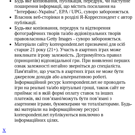
Будь яке копіювання, публікація, передрук, чи наступне
поширення інформації, що містить посилання на
"Інтерфакс-Україна", EPA / UPG, суворо забороняється.
Власник веб-сторінки в розділі Я-Корреспондент є автор
публікації.
Будь-яке копіювання, передрук та відтворення
фотографічних творів та/або аудіовізуальних творів
правовласника Getty Images - суворо забороняється.
Матеріали сайту korrespondent.net призначені для осіб
старше 21 року (21+). Участь в азартних іграх може
викликати ігрову залежність. Дотримуйтесь правил
(принципів) відповідальної гри. При виявленні перших
ознак залежності негайно зверніться до спеціаліста.
Пам'ятайте, що участь в азартних іграх не може бути
джерелом доходів або альтернативою роботі.
Інформаційний ресурс korrespondent.net не проводить
ігри на реальні та/або віртуальні гроші, також сайт не
приймає ні в якій формі оплату ставок та інших
платежів, які пов’язані/можуть бути пов’язані з
азартними іграми, букмекерами чи тоталізаторами. Будь-
які матеріали на інформаційному ресурсі
korrespondent.net публікуються виключно в
інформаційних цілях.
X