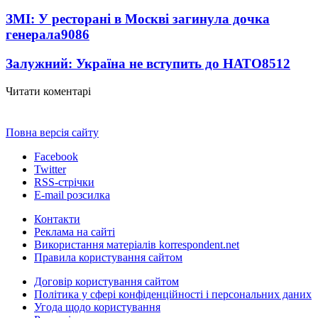
ЗМІ: У ресторані в Москві загинула дочка
генерала
9086
Залужний: Україна не вступить до НАТО
8512
Читати коментарі
Повна версія сайту
Facebook
Twitter
RSS-стрічки
E-mail розсилка
Контакти
Реклама на сайті
Використання матеріалів korrespondent.net
Правила користування сайтом
Договір користування сайтом
Політика у сфері конфіденційності і персональних даних
Угода щодо користування