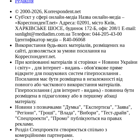
Редакція
© 2000-2026, Korrespondent.net
Суб'єкт у сфері онлайн-медіа Назва онлайн-медіа –
«КореспонденТ.net» Адреса: 02091, місто Київ,
ХАРКІВСЬКЕ ШОСЕ, будинок 172-Б, офіс 208/1 E-mail:
sunlight@mediadim.com.ua
Телефон: 044-205-43-00
Ідентифікатор медіа – R40-06068
Використання будь-яких матеріалів, розміщених на
сайті, дозволяється за умови посилання на
Корреспондент.net.
При копіюванні матеріалів зі сторінки « Новини України
і світу» , для інтернет - видань - обов'язкове пряме
відкрите для пошукових систем гіперпосилання .
Посилання має бути розміщена в незалежності від
повного або часткового використання матеріалів.
Гіперпосилання ( для інтернет - видань) - повинна бути
розміщена в підзаголовку або в першому абзаці
матеріалу.
Новини з позначками "Думка", "Експертиза", "Заява",
"Регіони", "Гроші", "Влада", "Вибори", "Тест-драйв",
"Спецпроекти", "Промо" публікуються на правах
реклами.
Розділ Спецпроекти створюється спільно з
комерційними партнерами.