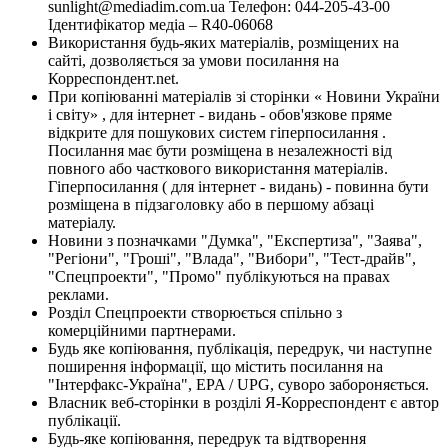
sunlight@mediadim.com.ua
Телефон: 044-205-43-00
Ідентифікатор медіа – R40-06068
Використання будь-яких матеріалів, розміщених на
сайті, дозволяється за умови посилання на
Корреспондент.net.
При копіюванні матеріалів зі сторінки « Новини України
і світу» , для інтернет - видань - обов'язкове пряме
відкрите для пошукових систем гіперпосилання .
Посилання має бути розміщена в незалежності від
повного або часткового використання матеріалів.
Гіперпосилання ( для інтернет - видань) - повинна бути
розміщена в підзаголовку або в першому абзаці
матеріалу.
Новини з позначками "Думка", "Експертиза", "Заява",
"Регіони", "Гроші", "Влада", "Вибори", "Тест-драйв",
"Спецпроекти", "Промо" публікуються на правах
реклами.
Розділ Спецпроекти створюється спільно з
комерційними партнерами.
Будь яке копіювання, публікація, передрук, чи наступне
поширення інформації, що містить посилання на
"Інтерфакс-Україна", EPA / UPG, суворо забороняється.
Власник веб-сторінки в розділі Я-Корреспондент є автор
публікації.
Будь-яке копіювання, передрук та відтворення