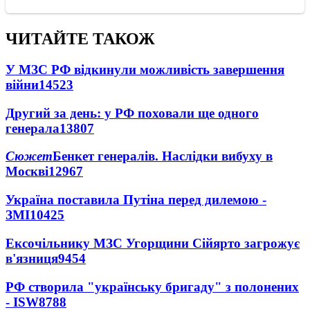
ЧИТАЙТЕ ТАКОЖ
У МЗС РФ відкинули можливість завершення
війни
14523
Другий за день: у РФ поховали ще одного
генерала
13807
Сюжет
Бенкет генералів. Наслідки вибуху в
Москві
12967
Україна поставила Путіна перед дилемою -
ЗМІ
10425
Ексочільнику МЗС Угорщини Сійярто загрожує
в'язниця
9454
РФ створила "українську бригаду" з полонених
- ISW
8788