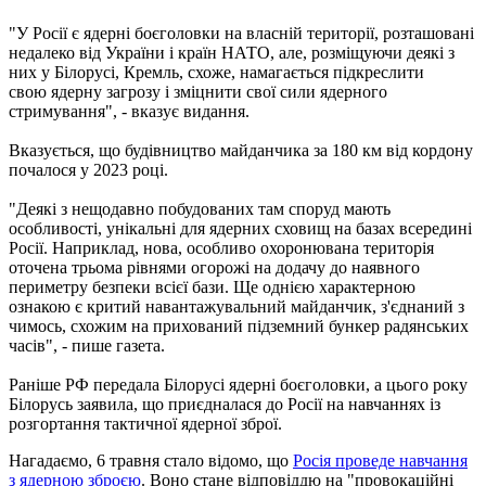
"У Росії є ядерні боєголовки на власній території, розташовані
недалеко від України і країн НАТО, але, розміщуючи деякі з
них у Білорусі, Кремль, схоже, намагається підкреслити
свою ядерну загрозу і зміцнити свої сили ядерного
стримування", - вказує видання.
Вказується, що будівництво майданчика за 180 км від кордону
почалося у 2023 році.
"Деякі з нещодавно побудованих там споруд мають
особливості, унікальні для ядерних сховищ на базах всередині
Росії. Наприклад, нова, особливо охоронювана територія
оточена трьома рівнями огорожі на додачу до наявного
периметру безпеки всієї бази. Ще однією характерною
ознакою є критий навантажувальний майданчик, з'єднаний з
чимось, схожим на прихований підземний бункер радянських
часів", - пише газета.
Раніше РФ передала Білорусі ядерні боєголовки, а цього року
Білорусь заявила, що приєдналася до Росії на навчаннях із
розгортання тактичної ядерної зброї.
Нагадаємо, 6 травня стало відомо, що
Росія проведе навчання
з ядерною зброєю
. Воно стане відповіддю на "провокаційні