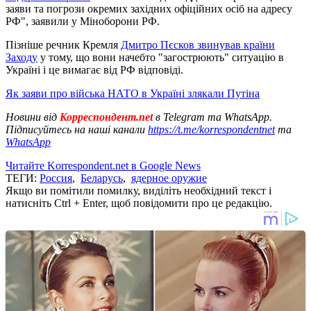
заяви та погрози окремих західних офіційних осіб на адресу
РФ", заявили у Міноборони РФ.
Пізніше речник Кремля
Дмитро Пєсков звинував країни
Заходу
у тому, що вони начебто "загострюють" ситуацію в
Україні і це вимагає від РФ відповіді.
Як заяви про війська НАТО в Україні злякали Путіна
Новини від
Корреспондент.net
в Telegram та WhatsApp.
Підписуйтесь на наші канали
https://t.me/korrespondentnet
та
WhatsApp
Читайте Korrespondent.net в Google News
ТЕГИ:
Россия
,
Беларусь
,
ядерное оружие
Якщо ви помітили помилку, виділіть необхідний текст і
натисніть Ctrl + Enter, щоб повідомити про це редакцію.