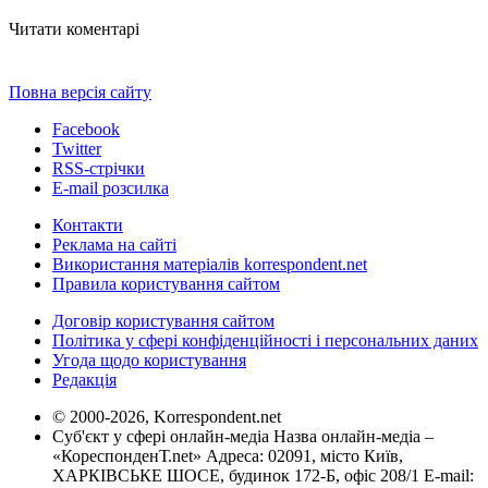
Читати коментарі
Повна версія сайту
Facebook
Twitter
RSS-стрічки
E-mail розсилка
Контакти
Реклама на сайті
Використання матеріалів korrespondent.net
Правила користування сайтом
Договір користування сайтом
Політика у сфері конфіденційності і персональних даних
Угода щодо користування
Редакція
© 2000-2026, Korrespondent.net
Суб'єкт у сфері онлайн-медіа Назва онлайн-медіа –
«КореспонденТ.net» Адреса: 02091, місто Київ,
ХАРКІВСЬКЕ ШОСЕ, будинок 172-Б, офіс 208/1 E-mail: