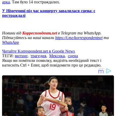
арка
. Там було 14 постраждалих.
У Німеччині під час концерту завалилася сцена: є
постраждалі
Новини від
Корреспондент.net
в Telegram та WhatsApp.
Підписуйтесь на наші канали
https://t.me/korrespondentnet
та
WhatsApp
Читайте Korrespondent.net в Google News
ТЕГИ:
митинг
,
трагедия
,
Мексика
,
сцена
Якщо ви помітили помилку, виділіть необхідний текст і
натисніть Ctrl + Enter, щоб повідомити про це редакцію.