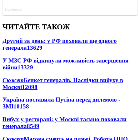
ЧИТАЙТЕ ТАКОЖ
Другий за день: у РФ поховали ще одного
генерала
13629
У МЗС РФ відкинули можливість завершення
війни
13329
Сюжет
Бенкет генералів. Наслідки вибуху в
Москві
12098
Україна поставила Путіна перед дилемою -
ЗМІ
10158
Вибух у ресторані: у Москві таємно поховали
генерала
8549
Сюжет
Масова смерть на пляжі. Робота ППО