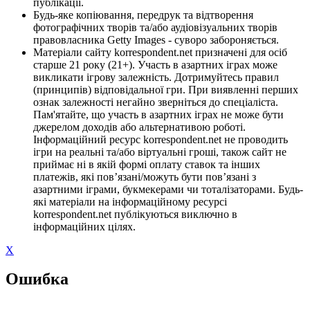
публікації.
Будь-яке копіювання, передрук та відтворення
фотографічних творів та/або аудіовізуальних творів
правовласника Getty Images - суворо забороняється.
Матеріали сайту korrespondent.net призначені для осіб
старше 21 року (21+). Участь в азартних іграх може
викликати ігрову залежність. Дотримуйтесь правил
(принципів) відповідальної гри. При виявленні перших
ознак залежності негайно зверніться до спеціаліста.
Пам'ятайте, що участь в азартних іграх не може бути
джерелом доходів або альтернативою роботі.
Інформаційний ресурс korrespondent.net не проводить
ігри на реальні та/або віртуальні гроші, також сайт не
приймає ні в якій формі оплату ставок та інших
платежів, які пов’язані/можуть бути пов’язані з
азартними іграми, букмекерами чи тоталізаторами. Будь-
які матеріали на інформаційному ресурсі
korrespondent.net публікуються виключно в
інформаційних цілях.
X
Ошибка