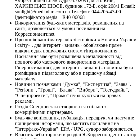
«КореспонденТ.net» Адреса: 02091, місто Київ,
ХАРКІВСЬКЕ ШОСЕ, будинок 172-Б, офіс 208/1 E-mail:
sunlight@mediadim.com.ua
Телефон: 044-205-43-00
Ідентифікатор медіа – R40-06068
Використання будь-яких матеріалів, розміщених на
сайті, дозволяється за умови посилання на
Корреспондент.net.
При копіюванні матеріалів зі сторінки « Новини України
і світу» , для інтернет - видань - обов'язкове пряме
відкрите для пошукових систем гіперпосилання .
Посилання має бути розміщена в незалежності від
повного або часткового використання матеріалів.
Гіперпосилання ( для інтернет - видань) - повинна бути
розміщена в підзаголовку або в першому абзаці
матеріалу.
Новини з позначками "Думка", "Експертиза", "Заява",
"Регіони", "Гроші", "Влада", "Вибори", "Тест-драйв",
"Спецпроекти", "Промо" публікуються на правах
реклами.
Розділ Спецпроекти створюється спільно з
комерційними партнерами.
Будь яке копіювання, публікація, передрук, чи наступне
поширення інформації, що містить посилання на
"Інтерфакс-Україна", EPA / UPG, суворо забороняється.
Власник веб-сторінки в розділі Я-Корреспондент є автор