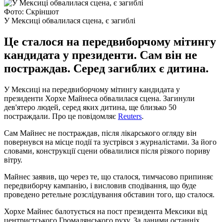
Фото: Скріншот
У Мексиці обвалилася сцена, є загиблі
Це сталося на передвиборчому мітингу
кандидата у президенти. Сам він не
постраждав. Серед загиблих є дитина.
У Мексиці на передвиборчому мітингу кандидата у
президенти Хорхе Майнеса обвалилася сцена. Загинули
дев'ятеро людей, серед яких дитина, ще близько 50
постраждали. Про це повідомляє
Reuters
.
Сам Майнес не постраждав, після лікарського огляду він
повернувся на місце події та зустрівся з журналістами. За його
словами, конструкції сцени обвалилися після різкого пориву
вітру.
Майнес заявив, що через те, що сталося, тимчасово припиняє
передвиборчу кампанію, і висловив сподівання, що буде
проведено ретельне розслідування обставин того, що сталося.
Хорхе Майнес балотується на пост президента Мексики від
центристського Громадянського руху. За даними останніх