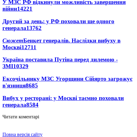
У МЗС РФ відкинули можливість завершення
війни
14221
Другий за день: у РФ поховали ще одного
генерала
13762
Сюжет
Бенкет генералів. Наслідки вибуху в
Москві
12711
Україна поставила Путіна перед дилемою -
ЗМІ
10329
Ексочільнику МЗС Угорщини Сійярто загрожує
в'язниця
8685
Вибух у ресторані: у Москві таємно поховали
генерала
8584
Читати коментарі
Повна версія сайту