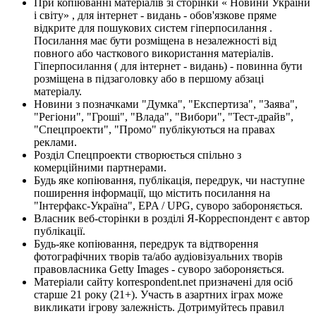
При копіюванні матеріалів зі сторінки « Новини України
і світу» , для інтернет - видань - обов'язкове пряме
відкрите для пошукових систем гіперпосилання .
Посилання має бути розміщена в незалежності від
повного або часткового використання матеріалів.
Гіперпосилання ( для інтернет - видань) - повинна бути
розміщена в підзаголовку або в першому абзаці
матеріалу.
Новини з позначками "Думка", "Експертиза", "Заява",
"Регіони", "Гроші", "Влада", "Вибори", "Тест-драйв",
"Спецпроекти", "Промо" публікуються на правах
реклами.
Розділ Спецпроекти створюється спільно з
комерційними партнерами.
Будь яке копіювання, публікація, передрук, чи наступне
поширення інформації, що містить посилання на
"Інтерфакс-Україна", EPA / UPG, суворо забороняється.
Власник веб-сторінки в розділі Я-Корреспондент є автор
публікації.
Будь-яке копіювання, передрук та відтворення
фотографічних творів та/або аудіовізуальних творів
правовласника Getty Images - суворо забороняється.
Матеріали сайту korrespondent.net призначені для осіб
старше 21 року (21+). Участь в азартних іграх може
викликати ігрову залежність. Дотримуйтесь правил