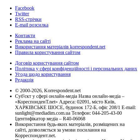
Facebook
Twitter
RSS-стрічки
E-mail розсилка
Контакти
Реклама на сайті
Використання матеріалів korrespondent.net
Правила користування сайтом
Договір користування сайтом
Політика у сфері конфіденційності і персональних даних
Угода щодо користування
Редакція
© 2000-2026, Korrespondent.net
Суб'єкт у сфері онлайн-медіа Назва онлайн-медіа –
«КореспонденТ.net» Адреса: 02091, місто Київ,
ХАРКІВСЬКЕ ШОСЕ, будинок 172-Б, офіс 208/1 E-mail:
sunlight@mediadim.com.ua
Телефон: 044-205-43-00
Ідентифікатор медіа – R40-06068
Використання будь-яких матеріалів, розміщених на
сайті, дозволяється за умови посилання на
Корреспондент.net.