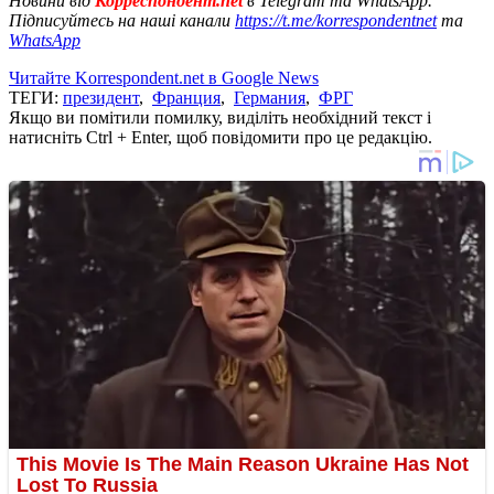
Новини від
Корреспондент.net
в Telegram та WhatsApp.
Підписуйтесь на наші канали
https://t.me/korrespondentnet
та
WhatsApp
Читайте Korrespondent.net в Google News
ТЕГИ:
президент
,
Франция
,
Германия
,
ФРГ
Якщо ви помітили помилку, виділіть необхідний текст і
натисніть Ctrl + Enter, щоб повідомити про це редакцію.