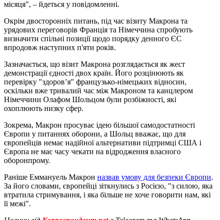
місяця", – йдеться у повідомленні.
Окрім двосторонніх питань, під час візиту Макрона та
урядових переговорів Франція та Німеччина спробують
визначити спільні позиції щодо порядку денного ЄС
впродовж наступних п'яти років.
Зазначається, що візит Макрона розглядається як жест
демонстрації єдності двох країн. Його розцінюють як
перевірку "здоров’я" французько-німецьких відносин,
оскільки вже тривалий час між Макроном та канцлером
Німеччини Олафом Шольцом були розбіжності, які
охоплюють низку сфер.
Зокрема, Макрон просуває ідею більшої самодостатності
Європи у питаннях оборони, а Шольц вважає, що для
європейців немає надійної альтернативи підтримці США і
Європа не має часу чекати на відродження власного
оборонпрому.
Раніше Еммануель Макрон
назвав умову для безпеки Європи
.
За його словами, європейці зіткнулись з Росією, "з силою, яка
втратила стримування, і яка більше не хоче говорити нам, які
її межі".