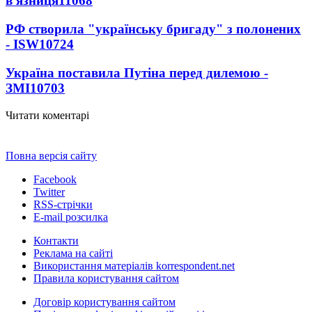
в'язниця
11068
РФ створила "українську бригаду" з полонених
- ISW
10724
Україна поставила Путіна перед дилемою -
ЗМІ
10703
Читати коментарі
Повна версія сайту
Facebook
Twitter
RSS-стрічки
E-mail розсилка
Контакти
Реклама на сайті
Використання матеріалів korrespondent.net
Правила користування сайтом
Договір користування сайтом