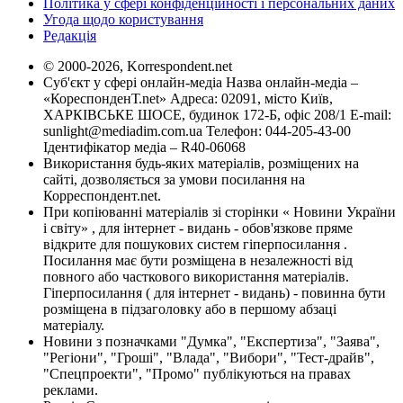
Політика у сфері конфіденційності і персональних даних
Угода щодо користування
Редакція
© 2000-2026, Korrespondent.net
Суб'єкт у сфері онлайн-медіа Назва онлайн-медіа –
«КореспонденТ.net» Адреса: 02091, місто Київ,
ХАРКІВСЬКЕ ШОСЕ, будинок 172-Б, офіс 208/1 E-mail:
sunlight@mediadim.com.ua
Телефон: 044-205-43-00
Ідентифікатор медіа – R40-06068
Використання будь-яких матеріалів, розміщених на
сайті, дозволяється за умови посилання на
Корреспондент.net.
При копіюванні матеріалів зі сторінки « Новини України
і світу» , для інтернет - видань - обов'язкове пряме
відкрите для пошукових систем гіперпосилання .
Посилання має бути розміщена в незалежності від
повного або часткового використання матеріалів.
Гіперпосилання ( для інтернет - видань) - повинна бути
розміщена в підзаголовку або в першому абзаці
матеріалу.
Новини з позначками "Думка", "Експертиза", "Заява",
"Регіони", "Гроші", "Влада", "Вибори", "Тест-драйв",
"Спецпроекти", "Промо" публікуються на правах
реклами.