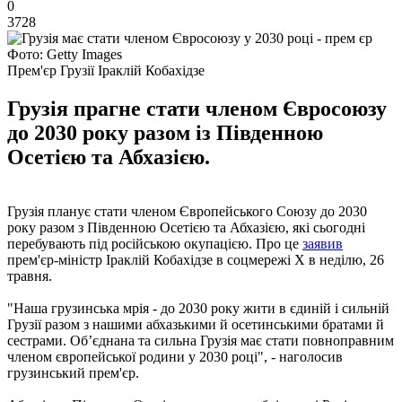
0
3728
Фото: Getty Images
Прем'єр Грузії Іраклій Кобахідзе
Грузія прагне стати членом Євросоюзу
до 2030 року разом із Південною
Осетією та Абхазією.
Грузія планує стати членом Європейського Союзу до 2030
року разом з Південною Осетією та Абхазією, які сьогодні
перебувають під російською окупацією. Про це
заявив
прем'єр-міністр Іраклій Кобахідзе в соцмережі X в неділю, 26
травня.
"Наша грузинська мрія - до 2030 року жити в єдиній і сильній
Грузії разом з нашими абхазькими й осетинськими братами й
сестрами. Об’єднана та сильна Грузія має стати повноправним
членом європейської родини у 2030 році", - наголосив
грузинський прем'єр.