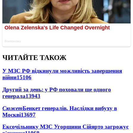
ЧИТАЙТЕ ТАКОЖ
У МЗС РФ відкинули можливість завершення
війни
15106
Другий за день: у РФ поховали ще одного
генерала
13943
Сюжет
Бенкет генералів. Наслідки вибуху в
Москві
13697
Ексочільнику МЗС Угорщини Сійярто загрожує