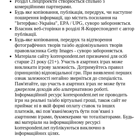
Розділ Спецпроекти створюється спільно з
комерційними партнерами.
Будь яке копіювання, публікація, передрук, чи наступне
поширення інформації, що містить посилання на
"Інтерфакс-Україна", EPA / UPG, суворо забороняється.
Власник веб-сторінки в розділі Я-Корреспондент є автор
публікації.
Будь-яке копіювання, передрук та відтворення
фотографічних творів та/або аудіовізуальних творів
правовласника Getty Images - суворо забороняється.
Матеріали сайту korrespondent.net призначені для осіб
старше 21 року (21+). Участь в азартних іграх може
викликати ігрову залежність. Дотримуйтесь правил
(принципів) відповідальної гри. При виявленні перших
ознак залежності негайно зверніться до спеціаліста.
Пам'ятайте, що участь в азартних іграх не може бути
джерелом доходів або альтернативою роботі.
Інформаційний ресурс korrespondent.net не проводить
ігри на реальні та/або віртуальні гроші, також сайт не
приймає ні в якій формі оплату ставок та інших
платежів, які пов’язані/можуть бути пов’язані з
азартними іграми, букмекерами чи тоталізаторами. Будь-
які матеріали на інформаційному ресурсі
korrespondent.net публікуються виключно в
інформаційних цілях.