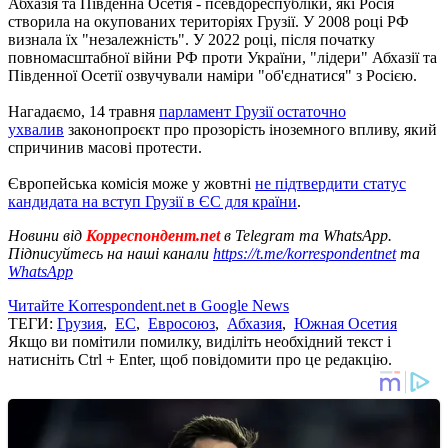
Абхазія та Південна Осетія - псевдореспубліки, які Росія
створила на окупованих територіях Грузії. У 2008 році РФ
визнала їх "незалежність". У 2022 році, після початку
повномасштабної війни РФ проти України, "лідери" Абхазії та
Південної Осетії озвучували наміри "об'єднатися" з Росією.
Нагадаємо, 14 травня
парламент Грузії остаточно
ухвалив
законопроєкт про прозорість іноземного впливу, який
спричинив масові протести.
Європейська комісія може у жовтні
не підтвердити статус
кандидата на вступ Грузії в ЄС для країни
.
Новини від
Корреспондент.net
в Telegram та WhatsApp.
Підписуйтесь на наші канали
https://t.me/korrespondentnet
та
WhatsApp
Читайте Korrespondent.net в Google News
ТЕГИ:
Грузия
,
ЕС
,
Евросоюз
,
Абхазия
,
Южная Осетия
Якщо ви помітили помилку, виділіть необхідний текст і
натисніть Ctrl + Enter, щоб повідомити про це редакцію.