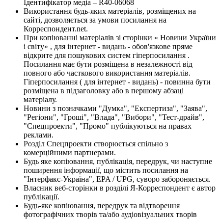
Ідентифікатор медіа – R40-06068
Використання будь-яких матеріалів, розміщених на
сайті, дозволяється за умови посилання на
Корреспондент.net.
При копіюванні матеріалів зі сторінки « Новини України
і світу» , для інтернет - видань - обов'язкове пряме
відкрите для пошукових систем гіперпосилання .
Посилання має бути розміщена в незалежності від
повного або часткового використання матеріалів.
Гіперпосилання ( для інтернет - видань) - повинна бути
розміщена в підзаголовку або в першому абзаці
матеріалу.
Новини з позначками "Думка", "Експертиза", "Заява",
"Регіони", "Гроші", "Влада", "Вибори", "Тест-драйв",
"Спецпроекти", "Промо" публікуються на правах
реклами.
Розділ Спецпроекти створюється спільно з
комерційними партнерами.
Будь яке копіювання, публікація, передрук, чи наступне
поширення інформації, що містить посилання на
"Інтерфакс-Україна", EPA / UPG, суворо забороняється.
Власник веб-сторінки в розділі Я-Корреспондент є автор
публікації.
Будь-яке копіювання, передрук та відтворення
фотографічних творів та/або аудіовізуальних творів