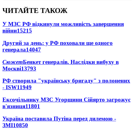
ЧИТАЙТЕ ТАКОЖ
У МЗС РФ відкинули можливість завершення
війни
15215
Другий за день: у РФ поховали ще одного
генерала
14047
Сюжет
Бенкет генералів. Наслідки вибуху в
Москві
13793
РФ створила "українську бригаду" з полонених
- ISW
11949
Ексочільнику МЗС Угорщини Сійярто загрожує
в'язниця
11801
Україна поставила Путіна перед дилемою -
ЗМІ
10850