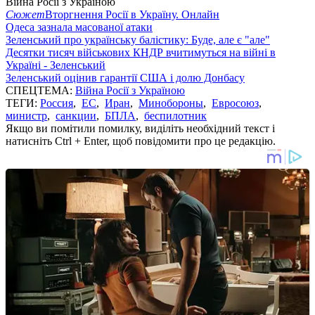
Війна Росії з Україною
Сюжет
Вторгнення Росії в Україну. Онлайн
Одеса зазнала масованої атаки
Зеленський про українську балістику: Буде, але є "але"
Десятки тисяч військових КНДР вчитимуться на війні в
Україні - Зеленський
Зеленський оцінив гарантії США і долю Донбасу
СПЕЦТЕМА:
Війна Росії з Україною
ТЕГИ:
Россия
,
ЕС
,
Иран
,
Минобороны
,
Евросоюз
,
министр
,
санкции
,
БПЛА
,
беспилотник
Якщо ви помітили помилку, виділіть необхідний текст і
натисніть Ctrl + Enter, щоб повідомити про це редакцію.