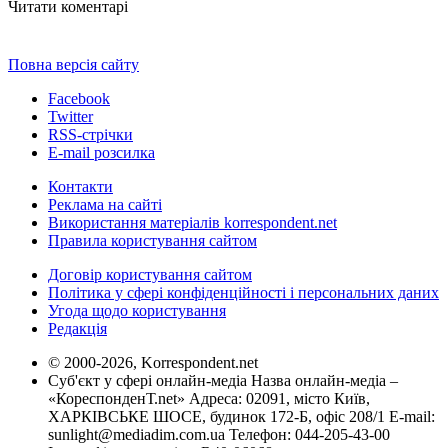
Читати коментарі
Повна версія сайту
Facebook
Twitter
RSS-стрічки
E-mail розсилка
Контакти
Реклама на сайті
Використання матеріалів korrespondent.net
Правила користування сайтом
Договір користування сайтом
Політика у сфері конфіденційності і персональних даних
Угода щодо користування
Редакція
© 2000-2026, Korrespondent.net
Суб'єкт у сфері онлайн-медіа Назва онлайн-медіа –
«КореспонденТ.net» Адреса: 02091, місто Київ,
ХАРКІВСЬКЕ ШОСЕ, будинок 172-Б, офіс 208/1 E-mail:
sunlight@mediadim.com.ua
Телефон: 044-205-43-00