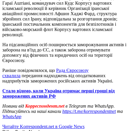
Гараї Аштіані, командувач сил Кудс Корпусу вартових
ісламської революції й керівник Організації іранської
авіаційної промисловості Афшин Хаджі Фард, структура
збройних сил Ірану, відповідальна за розгортання дронів;
іранський постачальник компонентів для безпілотників і
військово-морський флот Корпусу вартових ісламської
революції.
На підсанкційних осіб поширюється заморожування активів і
заборона на в'їзд до ЄС, а також заборона отримувати
допомогу від фізичних та юридичних осіб на території
Євросоюзу.
Раніше повідомлялося, що
Рада Євросоюзу
схвалила
передання надходжень від оподаткованих
надприбутків заморожених російських активів Україні.
Стало відомо, коли Україна отримає перші гроші від
заморожених активів РФ
Новини від
Корреспондент.net
в Telegram та WhatsApp.
Підписуйтесь на наші канали
https://t.me/korrespondentnet
та
WhatsApp
Читайте Korrespondent.net в Google News