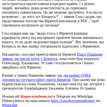
загострюється протистояння всередині країни. І у різних
людей, звичайно, різна резистентність до серйозних
емоційних навантажень. Це ми можемо зрозуміти. Але ми не
розуміємо – до чого тут Білорусь?", – заявив Глаз і додав, що
представника посольства Вірменії викликали в МЗС, "щоб
спробувати роз'яснити це питання".
Глаз підкреслив, що "якщо хтось у Вірменії вирішив
відвернути увагу від внутрішніх проблем чином зовнішнього
ворога, то це дуже недалекоглядна позиція". Він запевнив, що
Білорусь не має наміру погіршувати відносини з Вірменією.
Нагадаємо, сьогодні прем'єр-міністр Вірменії
Нікол Пашинян
заявив, що він не поїде у Білорусь
, поки нею буде керувати
Олександр Лукашенко. Те саме стосуватиметься і інших
офіційних осіб Вірменії.
Раніше у травні Пашинян заявив, що
дві країни ОДКБ
допомогли готувати війну проти Вірменії
. При цьому він різко
відреагував на слова Лукашенко, сказані ним під час зустрічі з
президентом Азербайджану Ільхамом Алієвим 16 травня.
Новини від
Корреспондент.net
в Telegram та WhatsApp.
Підписуйтесь на наші канали
https://t.me/korrespondentnet
та
WhatsApp