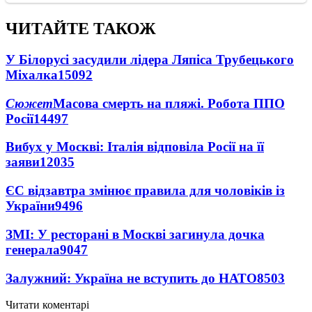
ЧИТАЙТЕ ТАКОЖ
У Білорусі засудили лідера Ляпіса Трубецького
Міхалка
15092
Сюжет
Масова смерть на пляжі. Робота ППО
Росії
14497
Вибух у Москві: Італія відповіла Росії на її
заяви
12035
ЄС відзавтра змінює правила для чоловіків із
України
9496
ЗМІ: У ресторані в Москві загинула дочка
генерала
9047
Залужний: Україна не вступить до НАТО
8503
Читати коментарі