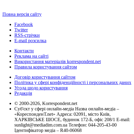
Повна версія сайту
Facebook
Twitter
RSS-стрічки
E-mail розсилка
Контакти
Реклама на сайті
Використання матеріалів korrespondent.net
Правила користування сайтом
Договір користування сайтом
Політика у сфері конфіденційності і персональних даних
Угода щодо користування
Редакція
© 2000-2026, Korrespondent.net
Суб'єкт у сфері онлайн-медіа Назва онлайн-медіа –
«КореспонденТ.net» Адреса: 02091, місто Київ,
ХАРКІВСЬКЕ ШОСЕ, будинок 172-Б, офіс 208/1 E-mail:
sunlight@mediadim.com.ua
Телефон: 044-205-43-00
Ідентифікатор медіа – R40-06068