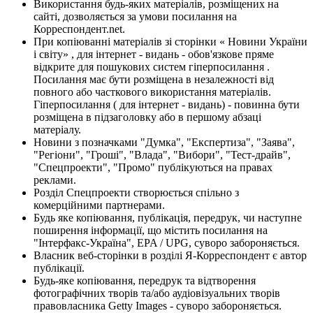
Використання будь-яких матеріалів, розміщених на
сайті, дозволяється за умови посилання на
Корреспондент.net.
При копіюванні матеріалів зі сторінки « Новини України
і світу» , для інтернет - видань - обов'язкове пряме
відкрите для пошукових систем гіперпосилання .
Посилання має бути розміщена в незалежності від
повного або часткового використання матеріалів.
Гіперпосилання ( для інтернет - видань) - повинна бути
розміщена в підзаголовку або в першому абзаці
матеріалу.
Новини з позначками "Думка", "Експертиза", "Заява",
"Регіони", "Гроші", "Влада", "Вибори", "Тест-драйв",
"Спецпроекти", "Промо" публікуються на правах
реклами.
Розділ Спецпроекти створюється спільно з
комерційними партнерами.
Будь яке копіювання, публікація, передрук, чи наступне
поширення інформації, що містить посилання на
"Інтерфакс-Україна", EPA / UPG, суворо забороняється.
Власник веб-сторінки в розділі Я-Корреспондент є автор
публікації.
Будь-яке копіювання, передрук та відтворення
фотографічних творів та/або аудіовізуальних творів
правовласника Getty Images - суворо забороняється.