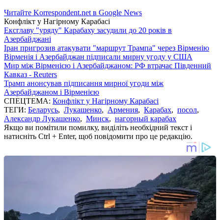
Читайте Korrespondent.net в Google News
Конфлікт у Нагірному Карабасі
Ексглаву "уряду" Карабаху засудили до 20 років в
Азербайджані
Іран пригрозив атакувати "маршрут Трампа" через Вірменію
Вірменія і Азербайджан підписали мирну угоду у США
Мир між Вірменією і Азербайджаном: РФ втрачає Південний
Кавказ - Reuters
Трамп анонсував підписання мирної угоди між
Азербайджаном і Вірменією
СПЕЦТЕМА:
Конфлікт у Нагірному Карабасі
ТЕГИ:
Беларусь
,
Лукашенко
,
Армения
,
Карабах
,
посол
,
Александр Лукашенко
,
Минск
,
нагорный карабах
Якщо ви помітили помилку, виділіть необхідний текст і
натисніть Ctrl + Enter, щоб повідомити про це редакцію.