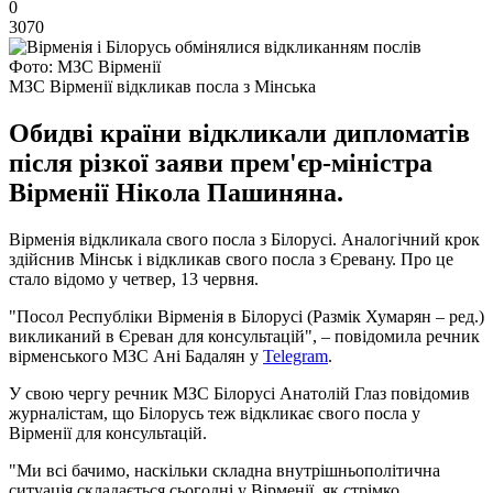
0
3070
Фото: МЗС Вірменії
МЗС Вірменії відкликав посла з Мінська
Обидві країни відкликали дипломатів
після різкої заяви прем'єр-міністра
Вірменії Нікола Пашиняна.
Вірменія відкликала свого посла з Білорусі. Аналогічний крок
здійснив Мінськ і відкликав свого посла з Єревану. Про це
стало відомо у четвер, 13 червня.
"Посол Республіки Вірменія в Білорусі (Размік Хумарян – ред.)
викликаний в Єреван для консультацій", – повідомила речник
вірменського МЗС Ані Бадалян у
Telegram
.
У свою чергу речник МЗС Білорусі Анатолій Глаз повідомив
журналістам, що Білорусь теж відкликає свого посла у
Вірменії для консультацій.
"Ми всі бачимо, наскільки складна внутрішньополітична
ситуація складається сьогодні у Вірменії, як стрімко