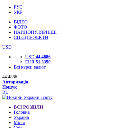
РУС
УКР
ВІДЕО
ФОТО
НАЙПОПУЛЯРНІШІ
СПЕЦПРОЕКТИ
USD
USD
44.4886
EUR
51.3350
Всі курси валют
44.4886
Авторизація
Пошук
RU
ВСІ РОЗДІЛИ
Головна
Україна
Місто
Світ