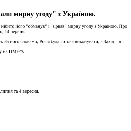
вали мирну угоду" з Україною.
ібито його "обманув" і "зірвав" мирну угоду з Україною. Про
, 14 червня.
 За його словами, Росія була готова виконувати, а Захід – ні.
упу на ПМЕФ.
 липня та 4 вересня.