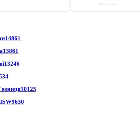
ни
14861
а
13861
ві
13246
534
'язниця
10125
 ISW
9630