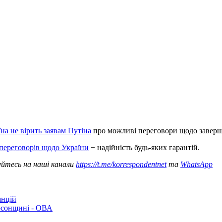
на не вірить заявам Путіна
про можливі переговори щодо заверш
 переговорів щодо України
− надійність будь-яких гарантій.
уйтесь на наші канали
https://t.me/korrespondentnet
та
WhatsApp
анцій
рсонщині - ОВА