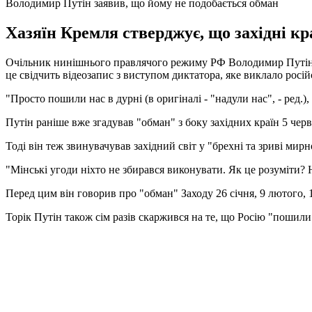
Володимир Путін заявив, що йому не подобається обман
Хазяїн Кремля стверджує, що західні кр
Очільник нинішнього правлячого режиму РФ Володимир Путін ви
це свідчить відеозапис з виступом диктатора, яке виклало рос
"Просто пошили нас в дурні (в оригіналі - "надули нас", - ред.
Путін раніше вже згадував "обман" з боку західних країн 5 че
Тоді він теж звинувачував західний світ у "брехні та зриві мирн
"Мінські угоди ніхто не збирався виконувати. Як це розуміти? Н
Перед цим він говорив про "обман" Заходу 26 січня, 9 лютого, 1
Торік Путін також сім разів скаржився на те, що Росію "пошили в