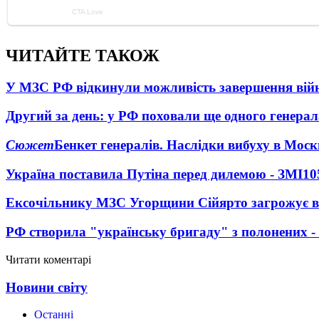
ЧИТАЙТЕ ТАКОЖ
У МЗС РФ відкинули можливість завершення вій
Другий за день: у РФ поховали ще одного генерал
Сюжет
Бенкет генералів. Наслідки вибуху в Моск
Україна поставила Путіна перед дилемою - ЗМІ
10
Ексочільнику МЗС Угорщини Сійярто загрожує в
РФ створила "українську бригаду" з полонених -
Читати коментарі
Новини світу
Останні