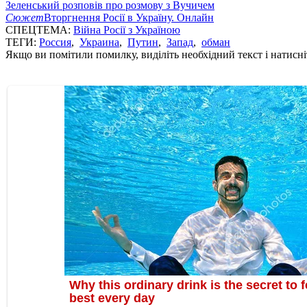
Зеленський розповів про розмову з Вучичем
Сюжет
Вторгнення Росії в Україну. Онлайн
СПЕЦТЕМА:
Війна Росії з Україною
ТЕГИ:
Россия
,
Украина
,
Путин
,
Запад
,
обман
Якщо ви помітили помилку, виділіть необхідний текст і натисніт