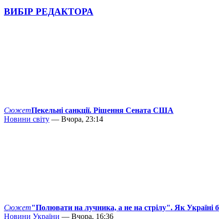
ВИБІР РЕДАКТОРА
Сюжет
Пекельні санкції. Рішення Сената США
Новини світу
— Вчора, 23:14
Сюжет
"Полювати на лучника, а не на стрілу". Як Україні 
Новини України
— Вчора, 16:36