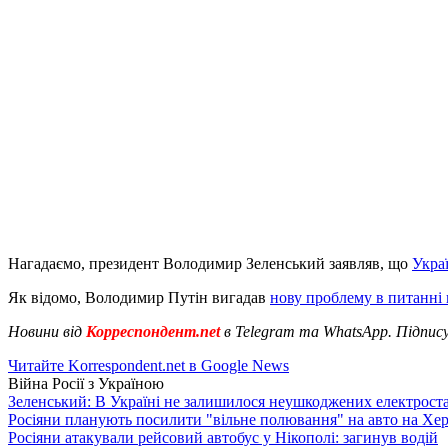
Нагадаємо, президент Володимир Зеленський заявляв, що
Украї
Як відомо, Володимир Путін вигадав
нову проблему в питанні
Новини від
Корреспондент.net
в Telegram та WhatsApp. Підпис
Читайте Korrespondent.net в Google News
Війна Росії з Україною
Зеленський: В Україні не залишилося неушкоджених електрост
Росіяни планують посилити "вільне полювання" на авто на Хе
Росіяни атакували рейсовий автобус у Нікополі: загинув водій