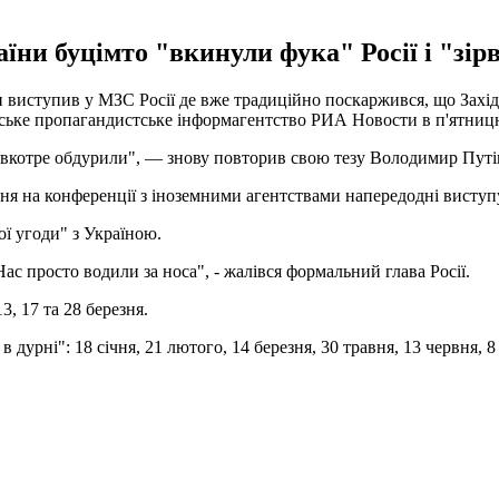
аїни буцімто "вкинули фука" Росії і "зір
ступив у МЗС Росії де вже традиційно поскаржився, що Захід н
ійське пропагандистське інформагентство РИА Новости в п'ятницю
), вкотре обдурили", — знову повторив свою тезу Володимир Путін.
рвня на конференції з іноземними агентствами напередодні вист
ої угоди" з Україною.
ас просто водили за носа", - жалівся формальний глава Росії.
3, 17 та 28 березня.
 дурні": 18 січня, 21 лютого, 14 березня, 30 травня, 13 червня, 8