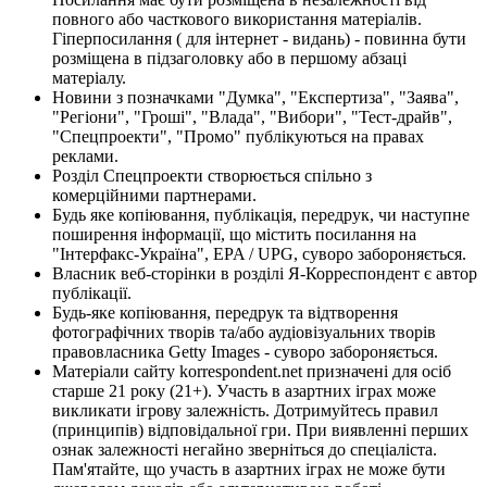
повного або часткового використання матеріалів.
Гіперпосилання ( для інтернет - видань) - повинна бути
розміщена в підзаголовку або в першому абзаці
матеріалу.
Новини з позначками "Думка", "Експертиза", "Заява",
"Регіони", "Гроші", "Влада", "Вибори", "Тест-драйв",
"Спецпроекти", "Промо" публікуються на правах
реклами.
Розділ Спецпроекти створюється спільно з
комерційними партнерами.
Будь яке копіювання, публікація, передрук, чи наступне
поширення інформації, що містить посилання на
"Інтерфакс-Україна", EPA / UPG, суворо забороняється.
Власник веб-сторінки в розділі Я-Корреспондент є автор
публікації.
Будь-яке копіювання, передрук та відтворення
фотографічних творів та/або аудіовізуальних творів
правовласника Getty Images - суворо забороняється.
Матеріали сайту korrespondent.net призначені для осіб
старше 21 року (21+). Участь в азартних іграх може
викликати ігрову залежність. Дотримуйтесь правил
(принципів) відповідальної гри. При виявленні перших
ознак залежності негайно зверніться до спеціаліста.
Пам'ятайте, що участь в азартних іграх не може бути