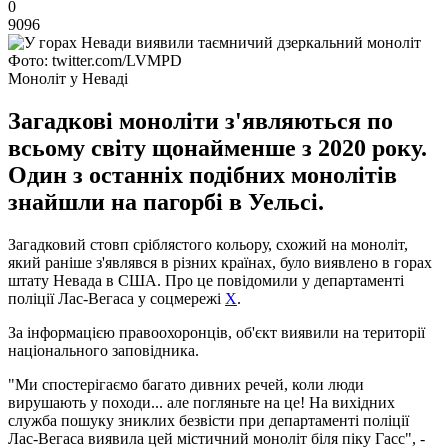
0
9096
Фото: twitter.com/LVMPD
Моноліт у Неваді
Загадкові моноліти з'являються по
всьому світу щонайменше з 2020 року.
Один з останніх подібних монолітів
знайшли на пагорбі в Уельсі.
Загадковий стовп сріблястого кольору, схожий на моноліт,
який раніше з'являвся в різних країнах, було виявлено в горах
штату Невада в США. Про це повідомили у департаменті
поліції Лас-Вегаса у соцмережі
Х
.
За інформацією правоохоронців, об'єкт виявили на території
національного заповідника.
"Ми спостерігаємо багато дивних речей, коли люди
вирушають у походи... але погляньте на це! На вихідних
служба пошуку зниклих безвісти при департаменті поліції
Лас-Вегаса виявила цей містичний моноліт біля піку Гасс", -