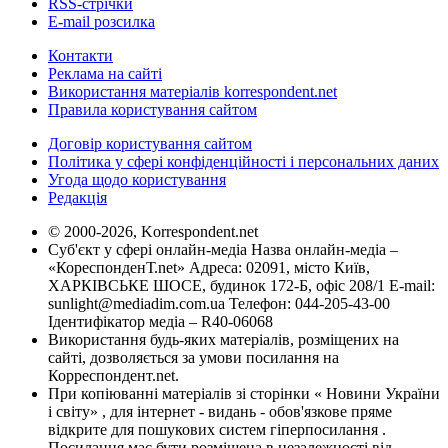
RSS-стрічки
E-mail розсилка
Контакти
Реклама на сайті
Використання матеріалів korrespondent.net
Правила користування сайтом
Договір користування сайтом
Політика у сфері конфіденційності і персональних даних
Угода щодо користування
Редакція
© 2000-2026, Korrespondent.net
Суб'єкт у сфері онлайн-медіа Назва онлайн-медіа –
«КореспонденТ.net» Адреса: 02091, місто Київ,
ХАРКІВСЬКЕ ШОСЕ, будинок 172-Б, офіс 208/1 E-mail:
sunlight@mediadim.com.ua
Телефон: 044-205-43-00
Ідентифікатор медіа – R40-06068
Використання будь-яких матеріалів, розміщених на
сайті, дозволяється за умови посилання на
Корреспондент.net.
При копіюванні матеріалів зі сторінки « Новини України
і світу» , для інтернет - видань - обов'язкове пряме
відкрите для пошукових систем гіперпосилання .
Посилання має бути розміщена в незалежності від