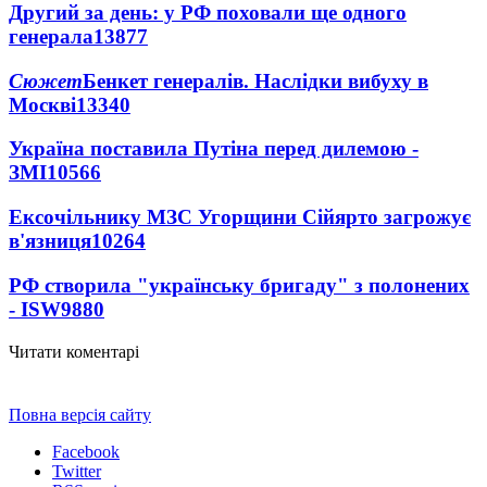
Другий за день: у РФ поховали ще одного
генерала
13877
Сюжет
Бенкет генералів. Наслідки вибуху в
Москві
13340
Україна поставила Путіна перед дилемою -
ЗМІ
10566
Ексочільнику МЗС Угорщини Сійярто загрожує
в'язниця
10264
РФ створила "українську бригаду" з полонених
- ISW
9880
Читати коментарі
Повна версія сайту
Facebook
Twitter