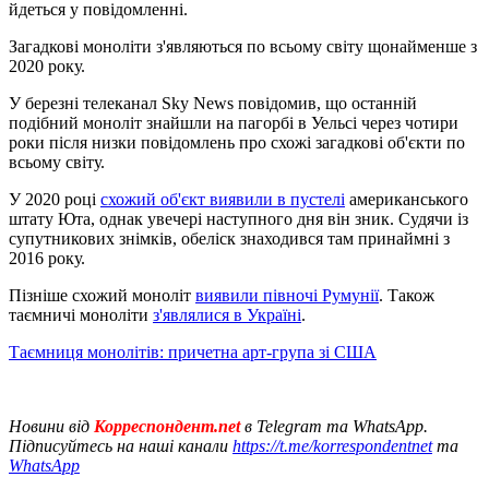
йдеться у повідомленні.
Загадкові моноліти з'являються по всьому світу щонайменше з
2020 року.
У березні телеканал Sky News повідомив, що останній
подібний моноліт знайшли на пагорбі в Уельсі через чотири
роки після низки повідомлень про схожі загадкові об'єкти по
всьому світу.
У 2020 році
схожий об'єкт виявили в пустелі
американського
штату Юта, однак увечері наступного дня він зник. Судячи із
супутникових знімків, обеліск знаходився там принаймні з
2016 року.
Пізніше схожий моноліт
виявили півночі Румунії
. Також
таємничі моноліти
з'являлися в Україні
.
Таємниця монолітів: причетна арт-група зі США
Новини від
Корреспондент.net
в Telegram та WhatsApp.
Підписуйтесь на наші канали
https://t.me/korrespondentnet
та
WhatsApp