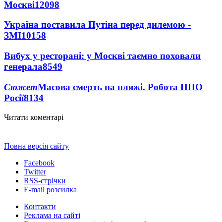
Москві
12098
Україна поставила Путіна перед дилемою -
ЗМІ
10158
Вибух у ресторані: у Москві таємно поховали
генерала
8549
Сюжет
Масова смерть на пляжі. Робота ППО
Росії
8134
Читати коментарі
Повна версія сайту
Facebook
Twitter
RSS-стрічки
E-mail розсилка
Контакти
Реклама на сайті