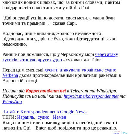
ключових водних шляхах, що, за їхніми словами, є актом
солідарності з палестинцями у війні в Газі.
"Дві операції успішно досягли своєї мети, а удари були
точними та прямими", - сказав Сарі.
Водночас, пише видання, жодного незалежного
підтвердження ударів не було, тож підтвердити ці заяви
неможливо.
Раніше повідомлялося, що у Червоному морі
через атаку
хуситів затонуло друге судно
- суховантаж Tutor.
Перед цим єменські
хусити атакували українське судно
Verbena
двома протикорабельними крилатими ракетами в
Аденській затоці.
Новини від
Корреспондент.net
в Telegram та WhatsApp.
Підписуйтесь на наші канали
https://t.me/korrespondentnet
та
WhatsApp
Читайте Korrespondent.net в Google News
ТЕГИ:
Израиль
,
судно
,
Йемен
Якщо ви помітили помилку, виділіть необхідний текст і
натисніть Ctrl + Enter, щоб повідомити про це редакцію.