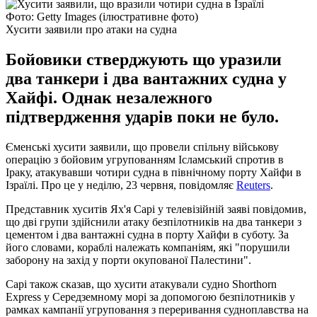
Фото: Getty Images (ілюстративне фото)
Хусити заявили про атаки на судна
Бойовики стверджують що уразили
два танкери і два вантажних судна у
Хайфі. Однак незалежного
підтвердження ударів поки не було.
Єменські хусити заявили, що провели спільну військову
операцію з бойовим угрупованням Ісламський спротив в
Іраку, атакувавши чотири судна в північному порту Хайфи в
Ізраїлі. Про це у неділю, 23 червня, повідомляє
Reuters
.
Представник хуситів Ях'я Сарі у телевізійній заяві повідомив,
що дві групи здійснили атаку безпілотників на два танкери з
цементом і два вантажні судна в порту Хайфи в суботу. За
його словами, кораблі належать компаніям, які "порушили
заборону на захід у порти окупованої Палестини".
Сарі також сказав, що хусити атакували судно Shorthorn
Express у Середземному морі за допомогою безпілотників у
рамках кампанії угруповання з переривання судноплавства на