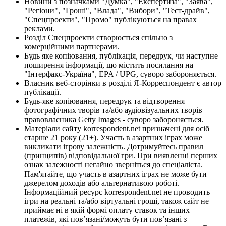
Новини з позначками "Думка", "Експертиза", "Заява",
"Регіони", "Гроші", "Влада", "Вибори", "Тест-драйв",
"Спецпроекти", "Промо" публікуються на правах
реклами.
Розділ Спецпроекти створюється спільно з
комерційними партнерами.
Будь яке копіювання, публікація, передрук, чи наступне
поширення інформації, що містить посилання на
"Інтерфакс-Україна", EPA / UPG, суворо забороняється.
Власник веб-сторінки в розділі Я-Корреспондент є автор
публікації.
Будь-яке копіювання, передрук та відтворення
фотографічних творів та/або аудіовізуальних творів
правовласника Getty Images - суворо забороняється.
Матеріали сайту korrespondent.net призначені для осіб
старше 21 року (21+). Участь в азартних іграх може
викликати ігрову залежність. Дотримуйтесь правил
(принципів) відповідальної гри. При виявленні перших
ознак залежності негайно зверніться до спеціаліста.
Пам'ятайте, що участь в азартних іграх не може бути
джерелом доходів або альтернативою роботі.
Інформаційний ресурс korrespondent.net не проводить
ігри на реальні та/або віртуальні гроші, також сайт не
приймає ні в якій формі оплату ставок та інших
платежів, які пов’язані/можуть бути пов’язані з