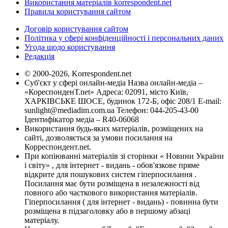
Використання матеріалів korrespondent.net
Правила користування сайтом
Договір користування сайтом
Політика у сфері конфіденційності і персональних даних
Угода щодо користування
Редакція
© 2000-2026, Korrespondent.net
Суб'єкт у сфері онлайн-медіа Назва онлайн-медіа –
«КореспонденТ.net» Адреса: 02091, місто Київ,
ХАРКІВСЬКЕ ШОСЕ, будинок 172-Б, офіс 208/1 E-mail:
sunlight@mediadim.com.ua
Телефон: 044-205-43-00
Ідентифікатор медіа – R40-06068
Використання будь-яких матеріалів, розміщених на
сайті, дозволяється за умови посилання на
Корреспондент.net.
При копіюванні матеріалів зі сторінки « Новини України
і світу» , для інтернет - видань - обов'язкове пряме
відкрите для пошукових систем гіперпосилання .
Посилання має бути розміщена в незалежності від
повного або часткового використання матеріалів.
Гіперпосилання ( для інтернет - видань) - повинна бути
розміщена в підзаголовку або в першому абзаці
матеріалу.