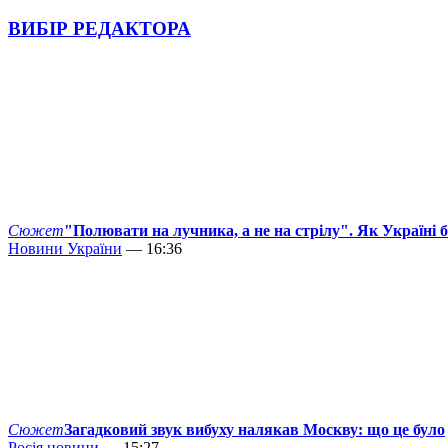
ВИБІР РЕДАКТОРА
Сюжет
"Полювати на лучника, а не на стрілу". Як Україні 
Новини України
— 16:36
Сюжет
Загадковий звук вибуху налякав Москву: що це було
Росія новини
— 15:27