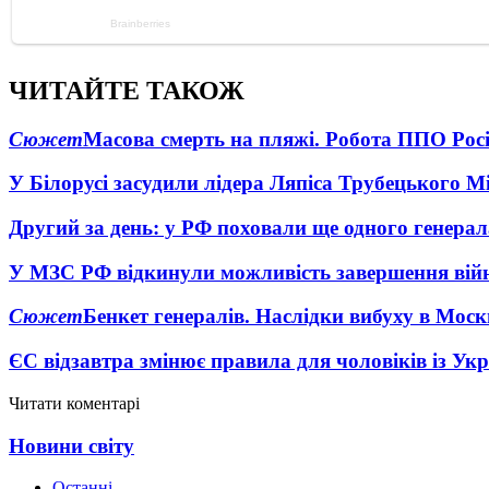
ЧИТАЙТЕ ТАКОЖ
Сюжет
Масова смерть на пляжі. Робота ППО Росі
У Білорусі засудили лідера Ляпіса Трубецького М
Другий за день: у РФ поховали ще одного генерал
У МЗС РФ відкинули можливість завершення вій
Сюжет
Бенкет генералів. Наслідки вибуху в Моск
ЄС відзавтра змінює правила для чоловіків із Ук
Читати коментарі
Новини світу
Останні