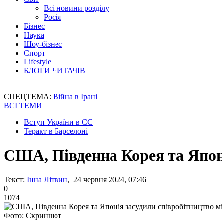
Всі новини розділу
Росія
Бізнес
Наука
Шоу-бізнес
Спорт
Lifestyle
БЛОГИ ЧИТАЧІВ
СПЕЦТЕМА:
Війна в Ірані
ВСІ ТЕМИ
Вступ України в ЄС
Теракт в Барселоні
США, Південна Корея та Япон
Текст:
Інна Літвин
, 24 червня 2024, 07:46
0
1074
Фото: Скриншот