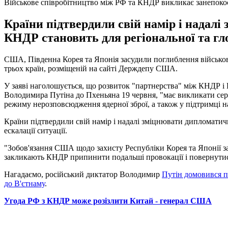
Військове співробітництво між РФ та КНДР викликає занепокоє
Країни підтвердили свій намір і надалі
КНДР становить для регіональної та гл
США, Південна Корея та Японія засудили поглиблення військов
трьох країн, розміщеній на сайті Держдепу США.
У заяві наголошується, що розвиток "партнерства" між КНДР і 
Володимира Путіна до Пхеньяна 19 червня, "має викликати серйо
режиму нерозповсюдження ядерної зброї, а також у підтримці нар
Країни підтвердили свій намір і надалі зміцнювати дипломатичн
ескалації ситуації.
"Зобов'язання США щодо захисту Республіки Корея та Японії з
закликають КНДР припинити подальші провокації і повернутися д
Нагадаємо, російський диктатор Володимир
Путін домовився п
до В'єтнаму
.
Угода РФ з КНДР може розізлити Китай - генерал США