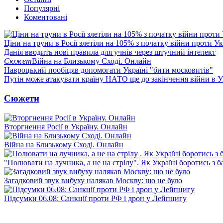
Популярні
Коментовані
Ціни на труни в Росії злетіли на 105% з початку війни проти У
Данія вводить нові правила для учнів через штучний інтелект
Сюжет
Війна на Близькому Сході. Онлайн
Навроцький пообіцяв допомогати Україні "бити московитів"
Путін може атакувати країну НАТО ще до закінчення війни в Ук
Сюжети
Вторгнення Росії в Україну. Онлайн
Війна на Близькому Сході. Онлайн
"Полювати на лучника, а не на стрілу". Як Україні боротись з 
Загадковий звук вибуху налякав Москву: що це було
Підсумки 06.08: Санкції проти РФ і дрон у Лейпцигу