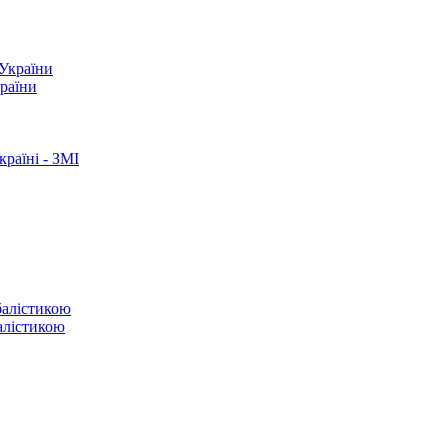
країни
раїні - ЗМІ
балістикою