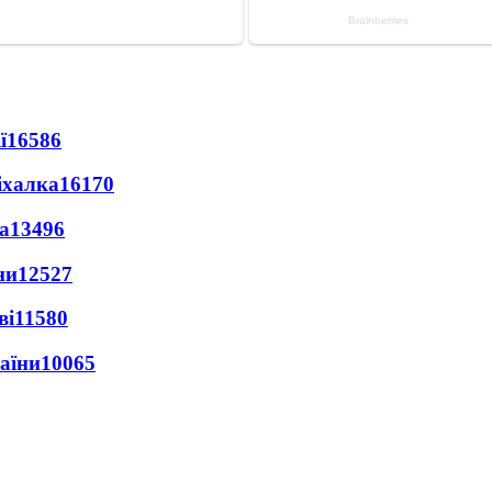
ї
16586
іхалка
16170
а
13496
ни
12527
ві
11580
раїни
10065