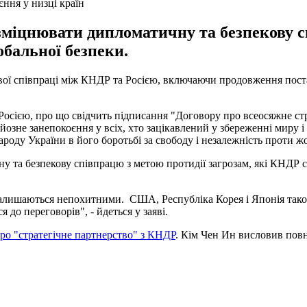
ння у низці країн
 зміцнювати дипломатичну та безпекову с
обальної безпеки.
ої співпраці між КНДР та Росією, включаючи продовження постав
Росією, про що свідчить підписання "Договору про всеосяжне стр
зне занепокоєння у всіх, хто зацікавлений у збереженні миру і 
оду України в його боротьбі за свободу і незалежність проти жорс
у та безпекову співпрацю з метою протидії загрозам, які КНДР ст
алишаються непохитними. США, Республіка Корея і Японія також
о переговорів", - йдеться у заяві.
ро "стратегічне партнерство" з КНДР
. Кім Чен Ин висловив повн