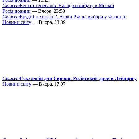
Сюжет
Бенкет генералів. Наслідки вибуху в Москві
Росія новини
— Вчора, 23:58
Сюжет
Брудні технології. Атаки РФ на вибори у Франції
Новини світу
— Вчора, 23:39
Сюжет
Ескалація для Європи. Російський дрон в Лейпцигу
Новини світу
— Вчора, 17:07