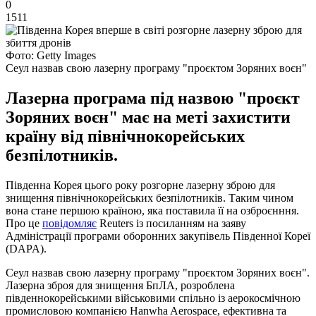
0
1511
Фото: Getty Images
Сеул назвав свою лазерну програму "проєктом Зоряних воєн"
Лазерна програма під назвою "проєкт
Зоряних воєн" має на меті захистити
країну від північнокорейських
безпілотників.
Південна Корея цього року розгорне лазерну зброю для
знищення північнокорейських безпілотників. Таким чином
вона стане першою країною, яка поставила її на озброєнння.
Про це
повідомляє
Reuters із посиланням на заяву
Адміністрації програми оборонних закупівель Південної Кореї
(DAPA).
Сеул назвав свою лазерну програму "проєктом Зоряних воєн".
Лазерна зброя для знищення БпЛА, розроблена
південнокорейськими військовими спільно із аерокосмічною
промисловою компанією Hanwha Aerospace, ефективна та