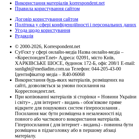
Використання матеріалів korrespondent.net
Правила користування сайтом
Договір користування сайтом
Політика у сфері конфіденційності і персональних даних
Угода щодо користування
Редакція
© 2000-2026, Korrespondent.net
Суб'єкт у сфері онлайн-медіа Назва онлайн-медіа –
«КореспонденТ.net» Адреса: 02091, місто Київ,
ХАРКІВСЬКЕ ШОСЕ, будинок 172-Б, офіс 208/1 E-mail:
sunlight@mediadim.com.ua
Телефон: 044-205-43-00
Ідентифікатор медіа – R40-06068
Використання будь-яких матеріалів, розміщених на
сайті, дозволяється за умови посилання на
Корреспондент.net.
При копіюванні матеріалів зі сторінки « Новини України
і світу» , для інтернет - видань - обов'язкове пряме
відкрите для пошукових систем гіперпосилання .
Посилання має бути розміщена в незалежності від
повного або часткового використання матеріалів.
Гіперпосилання ( для інтернет - видань) - повинна бути
розміщена в підзаголовку або в першому абзаці
матеріалу.