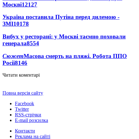
Москві
12127
Україна поставила Путіна перед дилемою -
ЗМІ
10178
Вибух у ресторані: у Москві таємно поховали
генерала
8554
Сюжет
Масова смерть на пляжі. Робота ППО
Росії
8146
Читати коментарі
Повна версія сайту
Facebook
Twitter
RSS-стрічки
E-mail розсилка
Контакти
Реклама на сайті