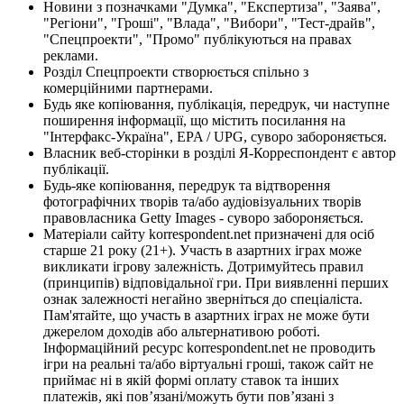
Новини з позначками "Думка", "Експертиза", "Заява",
"Регіони", "Гроші", "Влада", "Вибори", "Тест-драйв",
"Спецпроекти", "Промо" публікуються на правах
реклами.
Розділ Спецпроекти створюється спільно з
комерційними партнерами.
Будь яке копіювання, публікація, передрук, чи наступне
поширення інформації, що містить посилання на
"Інтерфакс-Україна", EPA / UPG, суворо забороняється.
Власник веб-сторінки в розділі Я-Корреспондент є автор
публікації.
Будь-яке копіювання, передрук та відтворення
фотографічних творів та/або аудіовізуальних творів
правовласника Getty Images - суворо забороняється.
Матеріали сайту korrespondent.net призначені для осіб
старше 21 року (21+). Участь в азартних іграх може
викликати ігрову залежність. Дотримуйтесь правил
(принципів) відповідальної гри. При виявленні перших
ознак залежності негайно зверніться до спеціаліста.
Пам'ятайте, що участь в азартних іграх не може бути
джерелом доходів або альтернативою роботі.
Інформаційний ресурс korrespondent.net не проводить
ігри на реальні та/або віртуальні гроші, також сайт не
приймає ні в якій формі оплату ставок та інших
платежів, які пов’язані/можуть бути пов’язані з