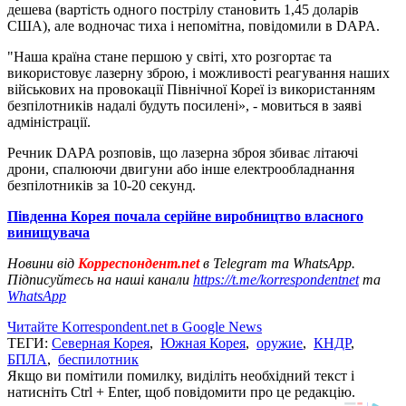
дешева (вартість одного пострілу становить 1,45 доларів
США), але водночас тиха і непомітна, повідомили в DAPA.
"Наша країна стане першою у світі, хто розгортає та
використовує лазерну зброю, і можливості реагування наших
військових на провокації Північної Кореї із використанням
безпілотників надалі будуть посилені», - мовиться в заяві
адміністрації.
Речник DAPA розповів, що лазерна зброя збиває літаючі
дрони, спалюючи двигуни або інше електрообладнання
безпілотників за 10-20 секунд.
Південна Корея почала серійне виробництво власного
винищувача
Новини від
Корреспондент.net
в Telegram та WhatsApp.
Підписуйтесь на наші канали
https://t.me/korrespondentnet
та
WhatsApp
Читайте Korrespondent.net в Google News
ТЕГИ:
Северная Корея
,
Южная Корея
,
оружие
,
КНДР
,
БПЛА
,
беспилотник
Якщо ви помітили помилку, виділіть необхідний текст і
натисніть Ctrl + Enter, щоб повідомити про це редакцію.