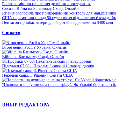
Росіяни змінили ставлення до війни - опитування
Сюжет
Війна на Близькому Сході. Онлайн
Іспанія оголосила про прикордонний контроль для мандрівників 
США перехопили понад 50 суден після відновлення блокади Ір
Пентагон придбає лазери для боротьби з дронами на $400 млн -
Сюжети
Вторгнення Росії в Україну. Онлайн
Війна на Близькому Сході. Онлайн
Підсумки 07.08: "Пекельні" санкції і "парад" дронів
Пекельні санкції. Рішення Сената США
"Полювати на лучника, а не на стрілу". Як Україні боротись з 
ВИБІР РЕДАКТОРА