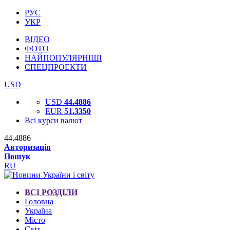
РУС
УКР
ВІДЕО
ФОТО
НАЙПОПУЛЯРНІШІ
СПЕЦПРОЕКТИ
USD
USD
44.4886
EUR
51.3350
Всі курси валют
44.4886
Авторизація
Пошук
RU
ВСІ РОЗДІЛИ
Головна
Україна
Місто
Світ