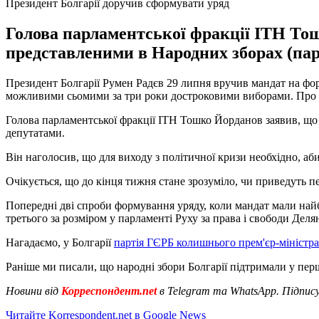
Президент Болгарії доручив сформувати уряд
Голова парламентської фракції ІТН Тош
представленими в Народних зборах (пар
Президент Болгарії Румен Радєв 29 липня вручив мандат на фор
можливими сьомими за три роки достроковими виборами. Про
Голова парламентської фракції ІТН Тошко Йорданов заявив, що
депутатами.
Він наголосив, що для виходу з політичної кризи необхідно, а
Очікується, що до кінця тижня стане зрозуміло, чи приведуть пе
Попередні дві спроби формування уряду, коли мандат мали най
третього за розміром у парламенті Руху за права і свободи Дел
Нагадаємо, у Болгарії
партія ГЄРБ колишнього прем'єр-міністр
Раніше ми писали, що народні збори Болгарії підтримали у пе
Новини від
Корреспондент.net
в Telegram та WhatsApp. Підпис
Читайте Korrespondent.net в Google News