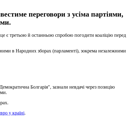
вестиме переговори з усіма партіями,
ами.
і це є третьою й останньою спробою погодити коаліцію перед
еними в Народних зборах (парламенті), зокрема незалежними
емократична Болгарія", зазнали невдачі через позицію
ами.
рах.
вро у країні
.