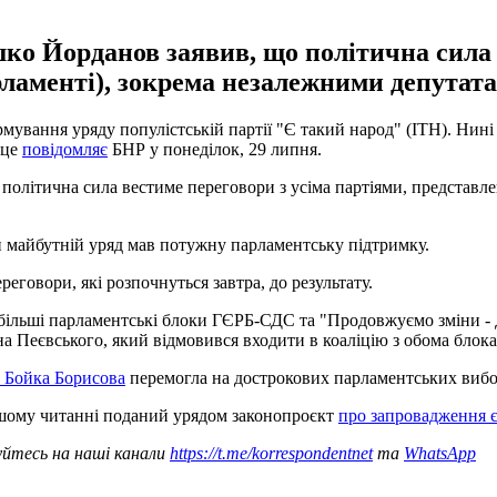
ко Йорданов заявив, що політична сила 
ламенті), зокрема незалежними депутат
мування уряду популістській партії "Є такий народ" (ІТН). Нин
 це
повідомляє
БНР у понеділок, 29 липня.
 політична сила вестиме переговори з усіма партіями, представл
би майбутній уряд мав потужну парламентську підтримку.
реговори, які розпочнуться завтра, до результату.
більші парламентські блоки ГЄРБ-СДС та "Продовжуємо зміни - Д
яна Пеєвського, який відмовився входити в коаліцію з обома блок
а Бойка Борисова
перемогла на дострокових парламентських вибо
ршому читанні поданий урядом законопроєкт
про запровадження є
уйтесь на наші канали
https://t.me/korrespondentnet
та
WhatsApp