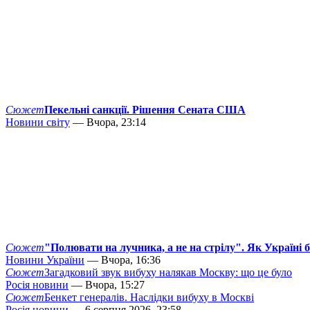
Сюжет
Пекельні санкції. Рішення Сената США
Новини світу
— Вчора, 23:14
Сюжет
"Полювати на лучника, а не на стрілу". Як Україні 
Новини України
— Вчора, 16:36
Сюжет
Загадковий звук вибуху налякав Москву: що це було
Росія новини
— Вчора, 15:27
Сюжет
Бенкет генералів. Наслідки вибуху в Москві
Росія новини
— 6 серпня 2026, 23:58