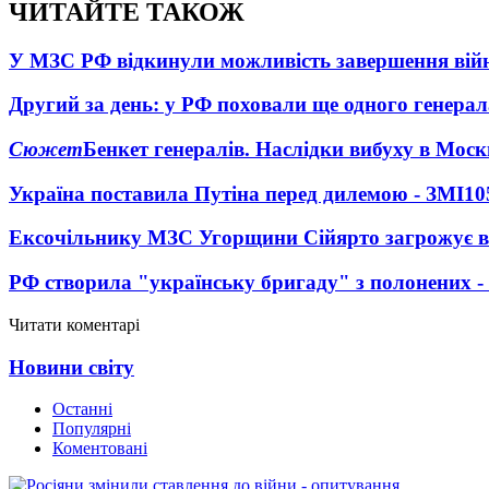
ЧИТАЙТЕ ТАКОЖ
У МЗС РФ відкинули можливість завершення вій
Другий за день: у РФ поховали ще одного генерал
Сюжет
Бенкет генералів. Наслідки вибуху в Моск
Україна поставила Путіна перед дилемою - ЗМІ
10
Ексочільнику МЗС Угорщини Сійярто загрожує в
РФ створила "українську бригаду" з полонених -
Читати коментарі
Новини світу
Останні
Популярні
Коментовані