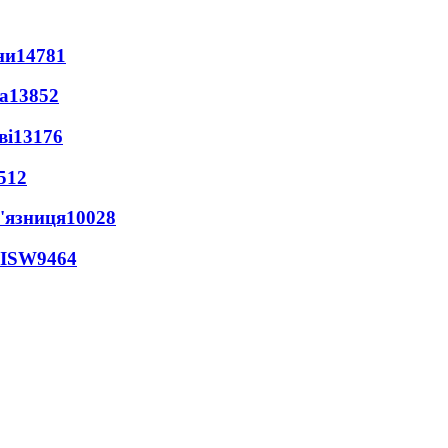
ни
14781
а
13852
ві
13176
512
'язниця
10028
 ISW
9464