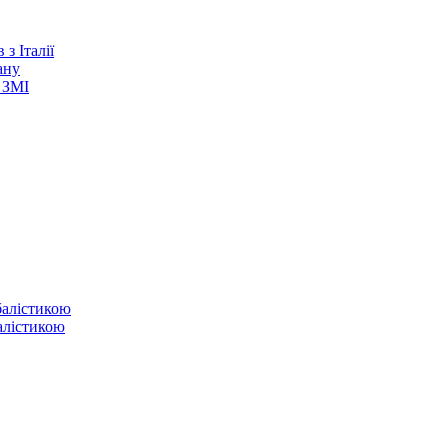
з Італії
ану
 ЗМІ
балістикою