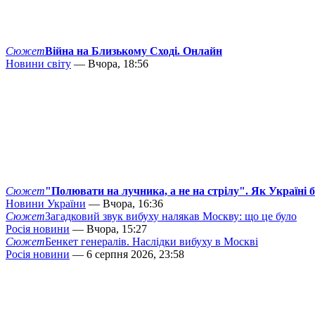
Сюжет
Війна на Близькому Сході. Онлайн
Новини світу
— Вчора, 18:56
Сюжет
"Полювати на лучника, а не на стрілу". Як Україні 
Новини України
— Вчора, 16:36
Сюжет
Загадковий звук вибуху налякав Москву: що це було
Росія новини
— Вчора, 15:27
Сюжет
Бенкет генералів. Наслідки вибуху в Москві
Росія новини
— 6 серпня 2026, 23:58