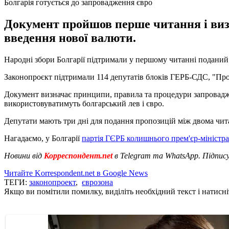
Болгарія готується до запровадження євро
Документ пройшов перше читання і виз
введення нової валюти.
Народні збори Болгарії підтримали у першому читанні поданий
Законопроєкт підтримали 114 депутатів блоків ГЕРБ-СДС, "Прод
Документ визначає принципи, правила та процедури запровадже
використовуватимуть болгарський лев і євро.
Депутати мають три дні для подання пропозицій між двома чи
Нагадаємо, у Болгарії
партія ГЄРБ колишнього прем'єр-міністр
Новини від
Корреспондент.net
в Telegram та WhatsApp. Підпис
Читайте Korrespondent.net в Google News
ТЕГИ:
законопроект
,
єврозона
Якщо ви помітили помилку, виділіть необхідний текст і натисніт