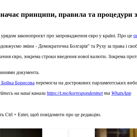
начає принципи, правила та процедури з
 урядом законопроєкт про запровадження євро у країні. Про це
п
овжуємо зміни - Демократична Болгарія" та Руху за права і своб
ння євро, зокрема строки введення нової валюти. Зокрема протя
таннями документа.
а Бойка Борисова
перемогла на дострокових парламентських вибо
уйтесь на наші канали
https://t.me/korrespondentnet
та
WhatsApp
ь Ctrl + Enter, щоб повідомити про це редакцію.