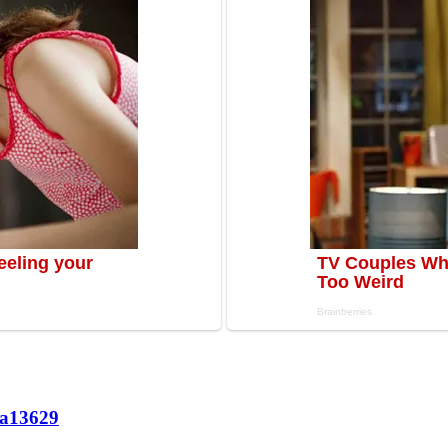
а
13629