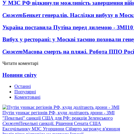
У МЗС РФ відкинули можливість завершення вій
Сюжет
Бенкет генералів. Наслідки вибуху в Моск
Україна поставила Путіна перед дилемою - ЗМІ
10
Вибух у ресторані: у Москві таємно поховали ген
Сюжет
Масова смерть на пляжі. Робота ППО Росі
Читати коментарі
Новини світу
Останні
Популярні
Коментовані
Путін уникає регіонів РФ, куди долітають дрони - ЗМІ
"Пекельні" санкції США для РФ: реакція Зеленського
Сюжет
Пекельні санкції. Рішення Сената США
Ексочільнику МЗС Угорщини Сійярто загрожує в'язниця