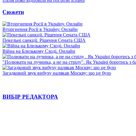
Італія різко відповіла на погрози Іспанії
Сюжети
Вторгнення Росії в Україну. Онлайн
Пекельні санкції. Рішення Сената США
Війна на Близькому Сході. Онлайн
"Полювати на лучника, а не на стрілу". Як Україні боротись з 
Загадковий звук вибуху налякав Москву: що це було
ВИБІР РЕДАКТОРА