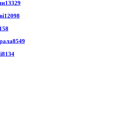
ни
13329
ві
12098
158
ерала
8549
ї
8134