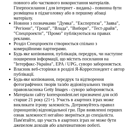
повного або часткового використання матеріалів.
Гіперпосилання ( для інтернет - видань) - повинна бути
розміщена в підзаголовку або в першому абзаці
матеріалу.
Новини з позначками "Думка", "Експертиза", "Заява",
"Регіони", "Гроші", "Влада", "Вибори", "Тест-драйв",
"Спецпроекти", "Промо" публікуються на правах
реклами.
Розділ Спецпроекти створюється спільно з
комерційними партнерами.
Будь яке копіювання, публікація, передрук, чи наступне
поширення інформації, що містить посилання на
"Інтерфакс-Україна", EPA / UPG, суворо забороняється.
Власник веб-сторінки в розділі Я-Корреспондент є автор
публікації.
Будь-яке копіювання, передрук та відтворення
фотографічних творів та/або аудіовізуальних творів
правовласника Getty Images - суворо забороняється.
Матеріали сайту korrespondent.net призначені для осіб
старше 21 року (21+). Участь в азартних іграх може
викликати ігрову залежність. Дотримуйтесь правил
(принципів) відповідальної гри. При виявленні перших
ознак залежності негайно зверніться до спеціаліста.
Пам'ятайте, що участь в азартних іграх не може бути
джерелом доходів або альтернативою роботі.