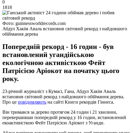
0
1818
Фото: guinnessworldrecords.com
Абдул Хакім Аваль встановив світовий рекорд з найдовшого
обіймання дерева
Попередній рекорд - 16 годин - був
встановлений угандійською
екологічною активісткою Фейт
Патрісією Аріокот на початку цього
року.
23-річний журналіст з Кумасі, Гана, Абдул Хакім Аваль
встановив світовий рекорд з найдовшого обіймання дерева.
Про це
повідомляють
на сайті Книги рекордів Гіннеса.
Він тримався за дерево протягом 24 годин і 21 хвилини,
перевершивши попередній рекорд у 16 годин, встановлений
екоактивісткою Фейт Патрісією Аріокот з Уганди.
Абдул вирішив встановити цей рекорд, щоб привернути увагу