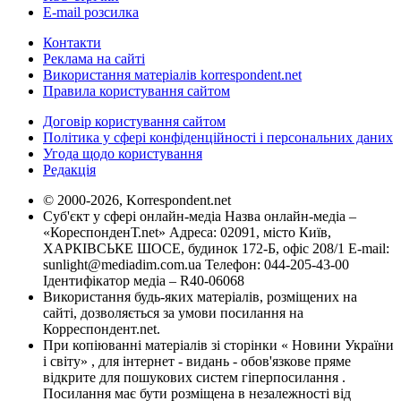
E-mail розсилка
Контакти
Реклама на сайті
Використання матеріалів korrespondent.net
Правила користування сайтом
Договір користування сайтом
Політика у сфері конфіденційності і персональних даних
Угода щодо користування
Редакція
© 2000-2026, Korrespondent.net
Суб'єкт у сфері онлайн-медіа Назва онлайн-медіа –
«КореспонденТ.net» Адреса: 02091, місто Київ,
ХАРКІВСЬКЕ ШОСЕ, будинок 172-Б, офіс 208/1 E-mail:
sunlight@mediadim.com.ua
Телефон: 044-205-43-00
Ідентифікатор медіа – R40-06068
Використання будь-яких матеріалів, розміщених на
сайті, дозволяється за умови посилання на
Корреспондент.net.
При копіюванні матеріалів зі сторінки « Новини України
і світу» , для інтернет - видань - обов'язкове пряме
відкрите для пошукових систем гіперпосилання .
Посилання має бути розміщена в незалежності від