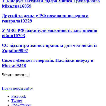
У Білорусі засудили лідера Ляпіса Трубецького
Міхалка
16059
Другий за день: у РФ поховали ще одного
генерала
13229
У МЗС РФ відкинули можливість завершення
війни
10703
ЄС відзавтра змінює правила для чоловіків із
України
9997
Сюжет
Бенкет генералів. Наслідки вибуху в
Москві
9248
Читати коментарі
Повна версія сайту
Facebook
Twitter
RSS-стрічки