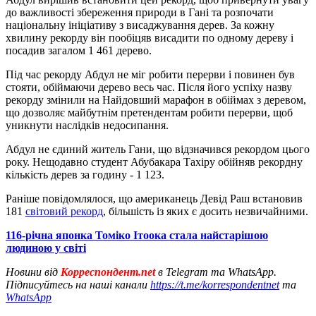
до важливості збереження природи в Гані та розпочати
національну ініціативу з висаджування дерев. За кожну
хвилину рекорду він пообіцяв висадити по одному дереву і
посадив загалом 1 461 дерево.
Під час рекорду Абдул не міг робити перерви і повинен був
стояти, обіймаючи дерево весь час. Після його успіху назву
рекорду змінили на Найдовший марафон в обіймах з деревом,
що дозволяє майбутнім претендентам робити перерви, щоб
уникнути наслідків недосипання.
Абдул не єдиний житель Гани, що відзначився рекордом цього
року. Нещодавно студент Абубакара Тахіру обійняв рекордну
кількість дерев за годину - 1 123.
Раніше повідомлялося, що американець Девід Раш встановив
181
світовий рекорд
, більшість із яких є досить незвичайними.
116-річна японка Томіко Ітоока стала найстарішою
людиною у світі
Новини від
Корреспондент.net
в Telegram та WhatsApp.
Підписуйтесь на наші канали
https://t.me/korrespondentnet
та
WhatsApp