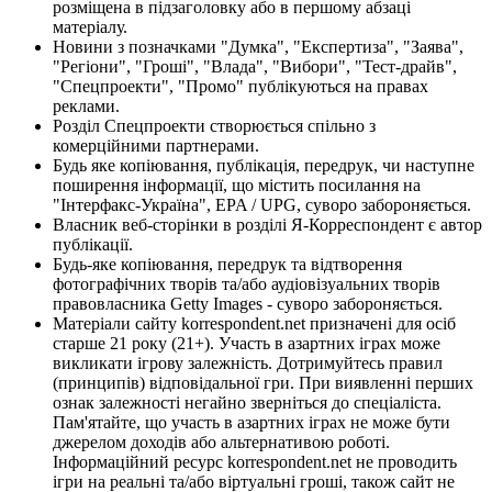
розміщена в підзаголовку або в першому абзаці
матеріалу.
Новини з позначками "Думка", "Експертиза", "Заява",
"Регіони", "Гроші", "Влада", "Вибори", "Тест-драйв",
"Спецпроекти", "Промо" публікуються на правах
реклами.
Розділ Спецпроекти створюється спільно з
комерційними партнерами.
Будь яке копіювання, публікація, передрук, чи наступне
поширення інформації, що містить посилання на
"Інтерфакс-Україна", EPA / UPG, суворо забороняється.
Власник веб-сторінки в розділі Я-Корреспондент є автор
публікації.
Будь-яке копіювання, передрук та відтворення
фотографічних творів та/або аудіовізуальних творів
правовласника Getty Images - суворо забороняється.
Матеріали сайту korrespondent.net призначені для осіб
старше 21 року (21+). Участь в азартних іграх може
викликати ігрову залежність. Дотримуйтесь правил
(принципів) відповідальної гри. При виявленні перших
ознак залежності негайно зверніться до спеціаліста.
Пам'ятайте, що участь в азартних іграх не може бути
джерелом доходів або альтернативою роботі.
Інформаційний ресурс korrespondent.net не проводить
ігри на реальні та/або віртуальні гроші, також сайт не