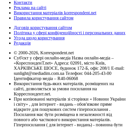
Контакти
Реклама на сайті
Використання матеріалів korrespondent.net
Правила користування сайтом
Договір користування сайтом
Політика у сфері конфіденційності і персональних даних
Угода щодо користування
Редакція
© 2000-2026, Korrespondent.net
Суб'єкт у сфері онлайн-медіа Назва онлайн-медіа –
«КореспонденТ.net» Адреса: 02091, місто Київ,
ХАРКІВСЬКЕ ШОСЕ, будинок 172-Б, офіс 208/1 E-mail:
sunlight@mediadim.com.ua
Телефон: 044-205-43-00
Ідентифікатор медіа – R40-06068
Використання будь-яких матеріалів, розміщених на
сайті, дозволяється за умови посилання на
Корреспондент.net.
При копіюванні матеріалів зі сторінки « Новини України
і світу» , для інтернет - видань - обов'язкове пряме
відкрите для пошукових систем гіперпосилання .
Посилання має бути розміщена в незалежності від
повного або часткового використання матеріалів.
Гіперпосилання ( для інтернет - видань) - повинна бути