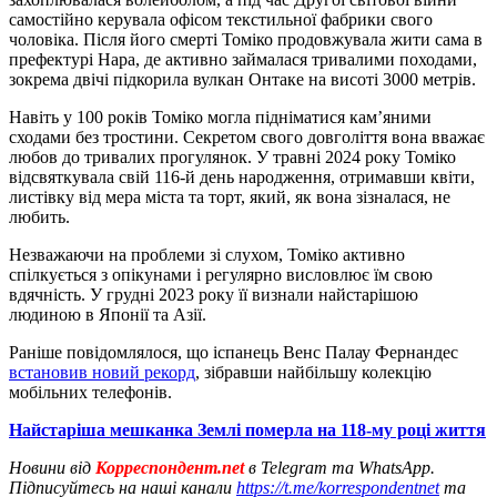
самостійно керувала офісом текстильної фабрики свого
чоловіка. Після його смерті Томіко продовжувала жити сама в
префектурі Нара, де активно займалася тривалими походами,
зокрема двічі підкорила вулкан Онтаке на висоті 3000 метрів.
Навіть у 100 років Томіко могла підніматися кам’яними
сходами без тростини. Секретом свого довголіття вона вважає
любов до тривалих прогулянок. У травні 2024 року Томіко
відсвяткувала свій 116-й день народження, отримавши квіти,
листівку від мера міста та торт, який, як вона зізналася, не
любить.
Незважаючи на проблеми зі слухом, Томіко активно
спілкується з опікунами і регулярно висловлює їм свою
вдячність. У грудні 2023 року її визнали найстарішою
людиною в Японії та Азії.
Раніше повідомлялося, що іспанець Венс Палау Фернандес
встановив новий рекорд
, зібравши найбільшу колекцію
мобільних телефонів.
Найстаріша мешканка Землі померла на 118-му році життя
Новини від
Корреспондент.net
в Telegram та WhatsApp.
Підписуйтесь на наші канали
https://t.me/korrespondentnet
та