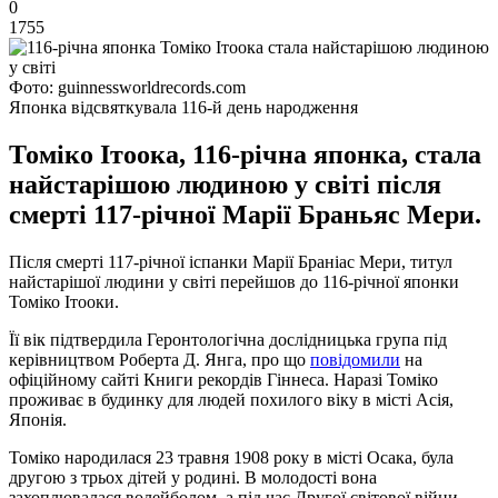
0
1755
Фото: guinnessworldrecords.com
Японка відсвяткувала 116-й день народження
Томіко Ітоока, 116-річна японка, стала
найстарішою людиною у світі після
смерті 117-річної Марії Браньяс Мери.
Після смерті 117-річної іспанки Марії Браніас Мери, титул
найстарішої людини у світі перейшов до 116-річної японки
Томіко Ітооки.
Її вік підтвердила Геронтологічна дослідницька група під
керівництвом Роберта Д. Янга, про що
повідомили
на
офіційному сайті Книги рекордів Гіннеса. Наразі Томіко
проживає в будинку для людей похилого віку в місті Асія,
Японія.
Томіко народилася 23 травня 1908 року в місті Осака, була
другою з трьох дітей у родині. В молодості вона
захоплювалася волейболом, а під час Другої світової війни