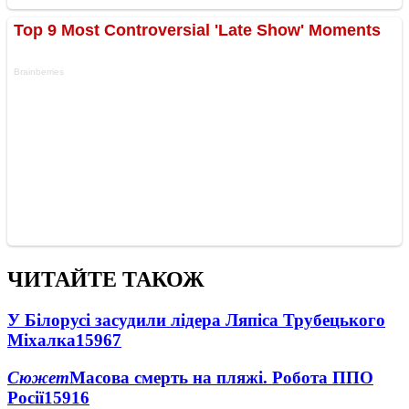
ЧИТАЙТЕ ТАКОЖ
У Білорусі засудили лідера Ляпіса Трубецького
Міхалка
15967
Сюжет
Масова смерть на пляжі. Робота ППО
Росії
15916