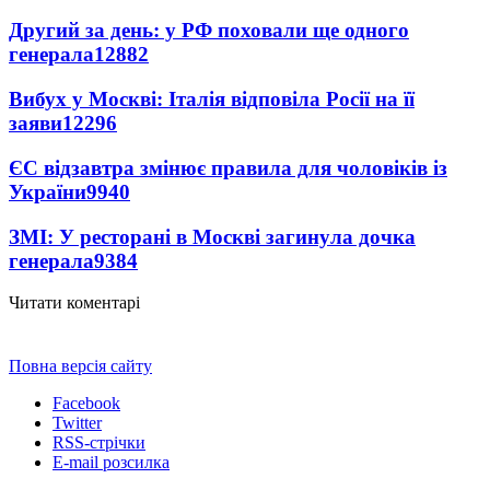
Другий за день: у РФ поховали ще одного
генерала
12882
Вибух у Москві: Італія відповіла Росії на її
заяви
12296
ЄС відзавтра змінює правила для чоловіків із
України
9940
ЗМІ: У ресторані в Москві загинула дочка
генерала
9384
Читати коментарі
Повна версія сайту
Facebook
Twitter
RSS-стрічки
E-mail розсилка