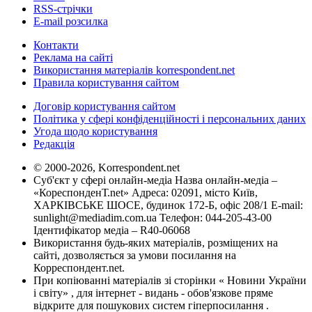
RSS-стрічки
E-mail розсилка
Контакти
Реклама на сайті
Використання матеріалів korrespondent.net
Правила користування сайтом
Договір користування сайтом
Політика у сфері конфіденційності і персональних даних
Угода щодо користування
Редакція
© 2000-2026, Korrespondent.net
Суб'єкт у сфері онлайн-медіа Назва онлайн-медіа –
«КореспонденТ.net» Адреса: 02091, місто Київ,
ХАРКІВСЬКЕ ШОСЕ, будинок 172-Б, офіс 208/1 E-mail:
sunlight@mediadim.com.ua
Телефон: 044-205-43-00
Ідентифікатор медіа – R40-06068
Використання будь-яких матеріалів, розміщених на
сайті, дозволяється за умови посилання на
Корреспондент.net.
При копіюванні матеріалів зі сторінки « Новини України
і світу» , для інтернет - видань - обов'язкове пряме
відкрите для пошукових систем гіперпосилання .