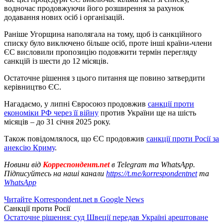
водночас продовжуючи його розширення за рахунок
додавання нових осіб і організацій.
Раніше Угорщина наполягала на тому, щоб із санкційного
списку було виключено більше осіб, проте інші країни-члени
ЄС висловили пропозицію подовжити термін перегляду
санкцій із шести до 12 місяців.
Остаточне рішення з цього питання ще повино затвердити
керівництво ЄС.
Нагадаємо, у липні Євросоюз продовжив
санкції проти
економіки РФ через її війну
против України ще на шість
місяців – до 31 січня 2025 року.
Також повідомлялося, що ЄС продовжив
санкції проти Росії за
анексію Криму
.
Новини від
Корреспондент.net
в Telegram та WhatsApp.
Підписуйтесь на наші канали
https://t.me/korrespondentnet
та
WhatsApp
Читайте Korrespondent.net в Google News
Санкції проти Росії
Остаточне рішення: суд Швеції передав Україні арештоване