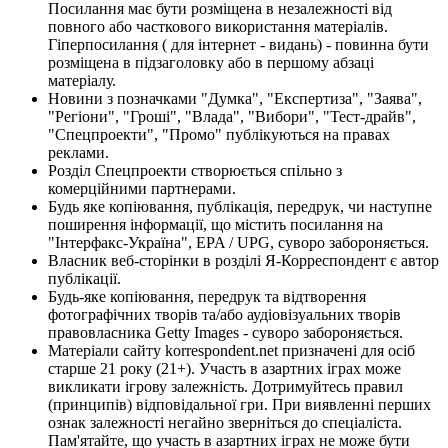
Посилання має бути розміщена в незалежності від
повного або часткового використання матеріалів.
Гіперпосилання ( для інтернет - видань) - повинна бути
розміщена в підзаголовку або в першому абзаці
матеріалу.
Новини з позначками "Думка", "Експертиза", "Заява",
"Регіони", "Гроші", "Влада", "Вибори", "Тест-драйв",
"Спецпроекти", "Промо" публікуються на правах
реклами.
Розділ Спецпроекти створюється спільно з
комерційними партнерами.
Будь яке копіювання, публікація, передрук, чи наступне
поширення інформації, що містить посилання на
"Інтерфакс-Україна", EPA / UPG, суворо забороняється.
Власник веб-сторінки в розділі Я-Корреспондент є автор
публікації.
Будь-яке копіювання, передрук та відтворення
фотографічних творів та/або аудіовізуальних творів
правовласника Getty Images - суворо забороняється.
Матеріали сайту korrespondent.net призначені для осіб
старше 21 року (21+). Участь в азартних іграх може
викликати ігрову залежність. Дотримуйтесь правил
(принципів) відповідальної гри. При виявленні перших
ознак залежності негайно зверніться до спеціаліста.
Пам'ятайте, що участь в азартних іграх не може бути