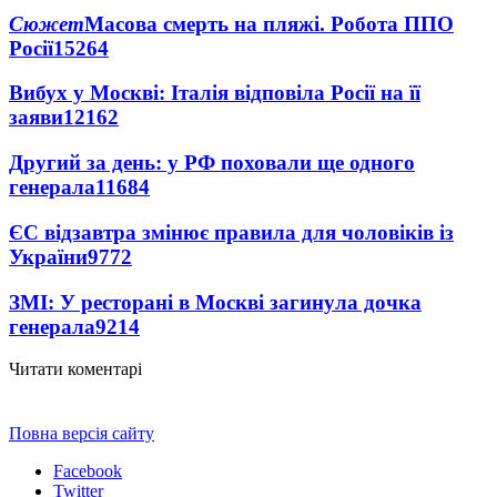
Сюжет
Масова смерть на пляжі. Робота ППО
Росії
15264
Вибух у Москві: Італія відповіла Росії на її
заяви
12162
Другий за день: у РФ поховали ще одного
генерала
11684
ЄС відзавтра змінює правила для чоловіків із
України
9772
ЗМІ: У ресторані в Москві загинула дочка
генерала
9214
Читати коментарі
Повна версія сайту
Facebook
Twitter