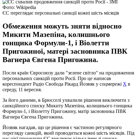
Фото: Wikipedia
ЄС переглядає персональні санкції кожні шість місяців
Обмеження можуть зняти відносно
Микити Мазепіна, колишнього
гонщика Формули-1, і Віолетти
Пригожиної, матері засновника ПВК
Вагнера Євгена Пригожина.
Посли країн Євросоюзу дали "зелене світло" на продовження
персональних санкцій проти Росії. Про це написав
кореспондент Радіо Свобода Рікард Йозвяк у соцмережі
Х
в
середу, 11 вересня.
За його даними, в Брюсселі ухвалили рішення виключити з
санкційного списку Микиту Мазепіна, колишнього гонщика
Формули-1, і Віолетту Пригожину, матір засновника ПВК
Вагнера Євгена Пригожина.
Йозвяк нагадав, що це рішення є частиною регулярного
перегляду санкцій, який проводиться кожні шість місяців. Під
час цієї процедури ЄС виключає кілька імен зі списку,