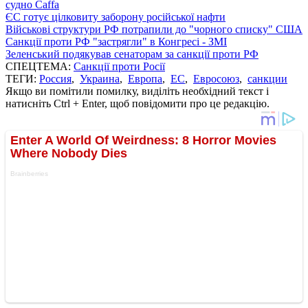
судно Caffa
ЄС готує цілковиту заборону російської нафти
Військові структури РФ потрапили до "чорного списку" США
Санкції проти РФ "застрягли" в Конгресі - ЗМІ
Зеленський подякував сенаторам за санкції проти РФ
СПЕЦТЕМА:
Санкції проти Росії
ТЕГИ:
Россия
,
Украина
,
Европа
,
ЕС
,
Евросоюз
,
санкции
Якщо ви помітили помилку, виділіть необхідний текст і
натисніть Ctrl + Enter, щоб повідомити про це редакцію.