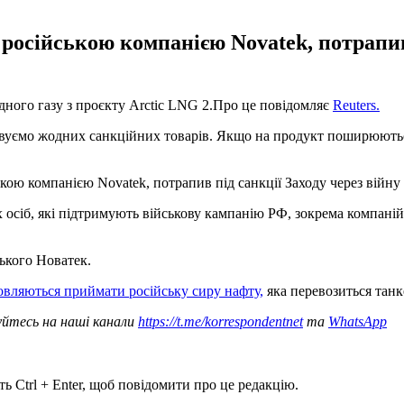
російською компанією Novatek, потрапив 
одного газу з проєкту Arctic LNG 2.Про це повідомляє
Reuters.
вуємо жодних санкційних товарів. Якщо на продукт поширюються
ькою компанією Novatek, потрапив під санкції Заходу через війну 
сіб, які підтримують військову кампанію РФ, зокрема компаній, 
ького Новатек.
овляються приймати російську сиру нафту,
яка перевозиться тан
уйтесь на наші канали
https://t.me/korrespondentnet
та
WhatsApp
ь Ctrl + Enter, щоб повідомити про це редакцію.