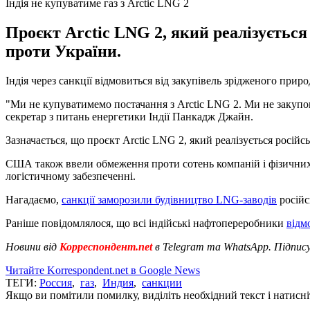
Індія не купуватиме газ з Arctic LNG 2
Проєкт Arctic LNG 2, який реалізується 
проти України.
Індія через санкції відмовиться від закупівель зрідженого прир
"Ми не купуватимемо постачання з Arctic LNG 2. Ми не закупо
секретар з питань енергетики Індії Панкадж Джайн.
Зазначається, що проєкт Arctic LNG 2, який реалізується російс
США також ввели обмеження проти сотень компаній і фізичних о
логістичному забезпеченні.
Нагадаємо,
санкції заморозили будівництво LNG-заводів
російс
Раніше повідомлялося, що всі індійські нафтопереробники
відм
Новини від
Корреспондент.net
в Telegram та WhatsApp. Підпис
Читайте Korrespondent.net в Google News
ТЕГИ:
Россия
,
газ
,
Индия
,
санкции
Якщо ви помітили помилку, виділіть необхідний текст і натисніт