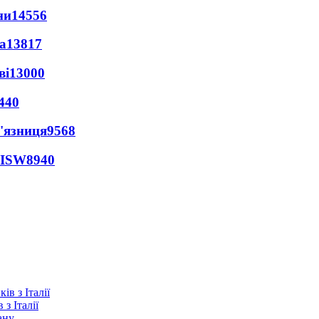
ни
14556
а
13817
ві
13000
440
'язниця
9568
 ISW
8940
з Італії
ану