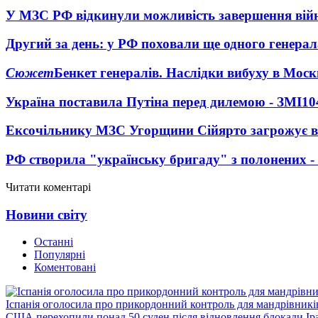
У МЗС РФ відкинули можливість завершення вій
Другий за день: у РФ поховали ще одного генерал
Сюжет
Бенкет генералів. Наслідки вибуху в Моск
Україна поставила Путіна перед дилемою - ЗМІ
10
Ексочільнику МЗС Угорщини Сійярто загрожує в
РФ створила "українську бригаду" з полонених -
Читати коментарі
Новини світу
Останні
Популярні
Коментовані
Іспанія оголосила про прикордонний контроль для мандрівників 
США перехопили понад 50 суден після відновлення блокади Ір