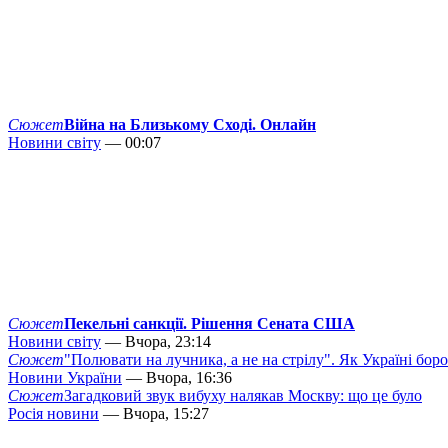
Сюжет
Війна на Близькому Сході. Онлайн
Новини світу
— 00:07
Сюжет
Пекельні санкції. Рішення Сената США
Новини світу
— Вчора, 23:14
Сюжет
"Полювати на лучника, а не на стрілу". Як Україні бор
Новини України
— Вчора, 16:36
Сюжет
Загадковий звук вибуху налякав Москву: що це було
Росія новини
— Вчора, 15:27