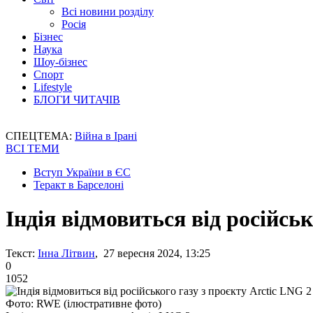
Всі новини розділу
Росія
Бізнес
Наука
Шоу-бізнес
Спорт
Lifestyle
БЛОГИ ЧИТАЧІВ
СПЕЦТЕМА:
Війна в Ірані
ВСІ ТЕМИ
Вступ України в ЄС
Теракт в Барселоні
Індія відмовиться від російськ
Текст:
Інна Літвин
, 27 вересня 2024, 13:25
0
1052
Фото: RWE (ілюстративне фото)