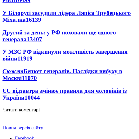
Росії
16499
У Білорусі засудили лідера Ляпіса Трубецького
Міхалка
16139
Другий за день: у РФ поховали ще одного
генерала
13407
У МЗС РФ відкинули можливість завершення
війни
11919
Сюжет
Бенкет генералів. Наслідки вибуху в
Москві
11070
ЄС відзавтра змінює правила для чоловіків із
України
10044
Читати коментарі
Повна версія сайту
Facebook