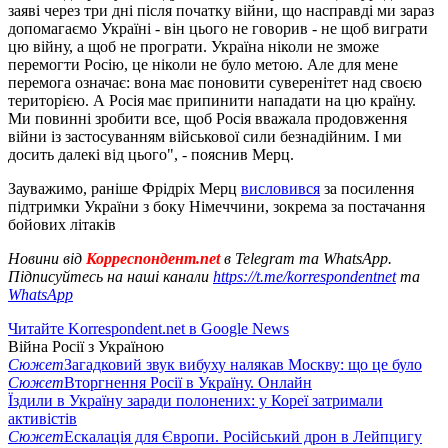
заяві через три дні після початку війни, що насправді ми зараз
допомагаємо Україні - він цього не говорив - не щоб виграти
цю війну, а щоб не програти. Україна ніколи не зможе
перемогти Росію, це ніколи не було метою. Але для мене
перемога означає: вона має поновити суверенітет над своєю
територією. А Росія має припинити нападати на цю країну.
Ми повинні зробити все, щоб Росія вважала продовження
війни із застосуванням військової сили безнадійним. І ми
досить далекі від цього", - пояснив Мерц.
Зауважимо, раніше Фрідріх Мерц
висловився
за посилення
підтримки України з боку Німеччини, зокрема за постачання
бойових літаків
Новини від
Корреспондент.net
в Telegram та WhatsApp.
Підписуйтесь на наші канали
https://t.me/korrespondentnet
та
WhatsApp
Читайте Korrespondent.net в Google News
Війна Росії з Україною
Сюжет
Загадковий звук вибуху налякав Москву: що це було
Сюжет
Вторгнення Росії в Україну. Онлайн
Їздили в Україну заради полонених: у Кореї затримали
активістів
Сюжет
Ескалація для Європи. Російський дрон в Лейпцигу