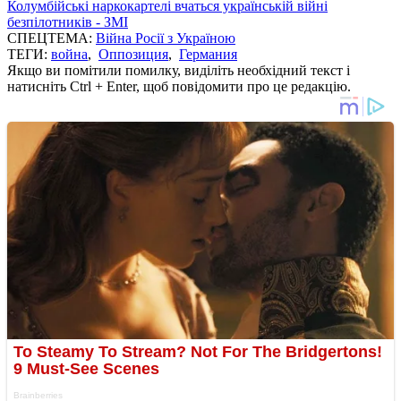
Колумбійські наркокартелі вчаться українській війні
безпілотників - ЗМІ
СПЕЦТЕМА:
Війна Росії з Україною
ТЕГИ:
война
,
Оппозиция
,
Германия
Якщо ви помітили помилку, виділіть необхідний текст і
натисніть Ctrl + Enter, щоб повідомити про це редакцію.