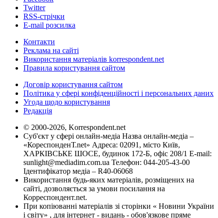
Twitter
RSS-стрічки
E-mail розсилка
Контакти
Реклама на сайті
Використання матеріалів korrespondent.net
Правила користування сайтом
Договір користування сайтом
Політика у сфері конфіденційності і персональних даних
Угода щодо користування
Редакція
© 2000-2026, Korrespondent.net
Суб'єкт у сфері онлайн-медіа Назва онлайн-медіа –
«КореспонденТ.net» Адреса: 02091, місто Київ,
ХАРКІВСЬКЕ ШОСЕ, будинок 172-Б, офіс 208/1 E-mail:
sunlight@mediadim.com.ua
Телефон: 044-205-43-00
Ідентифікатор медіа – R40-06068
Використання будь-яких матеріалів, розміщених на
сайті, дозволяється за умови посилання на
Корреспондент.net.
При копіюванні матеріалів зі сторінки « Новини України
і світу» , для інтернет - видань - обов'язкове пряме