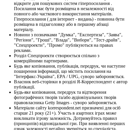
відкрите для пошукових систем гіперпосилання .
Посилання має бути розміщена в незалежності від
повного або часткового використання матеріалів.
Гіперпосилання ( для інтернет - видань) - повинна бути
розміщена в підзаголовку або в першому абзаці
матеріалу.
Новини з позначками "Думка", "Експертиза", "Заява",
"Регіони", "Гроші", "Влада", "Вибори", "Тест-драйв",
"Спецпроекти", "Промо" публікуються на правах
реклами.
Розділ Спецпроекти створюється спільно з
комерційними партнерами.
Будь яке копіювання, публікація, передрук, чи наступне
поширення інформації, що містить посилання на
"Інтерфакс-Україна", EPA / UPG, суворо забороняється.
Власник веб-сторінки в розділі Я-Корреспондент є автор
публікації.
Будь-яке копіювання, передрук та відтворення
фотографічних творів та/або аудіовізуальних творів
правовласника Getty Images - суворо забороняється.
Матеріали сайту korrespondent.net призначені для осіб
старше 21 року (21+). Участь в азартних іграх може
викликати ігрову залежність. Дотримуйтесь правил
(принципів) відповідальної гри. При виявленні перших
ознак залежності негайно зверніться до спеціаліста.