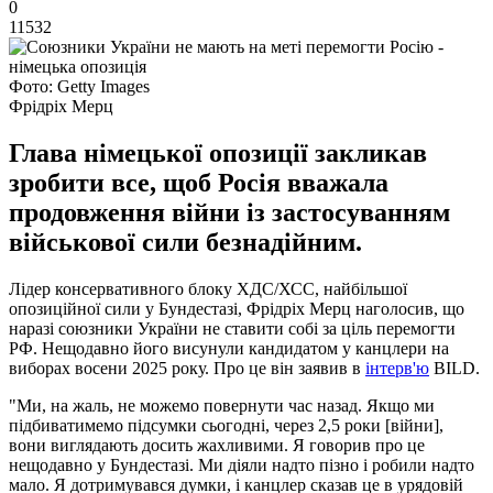
0
11532
Фото: Getty Images
Фрідріх Мерц
Глава німецької опозиції закликав
зробити все, щоб Росія вважала
продовження війни із застосуванням
військової сили безнадійним.
Лідер консервативного блоку ХДС/ХСС, найбільшої
опозиційної сили у Бундестазі, Фрідріх Мерц наголосив, що
наразі союзники України не ставити собі за ціль перемогти
РФ. Нещодавно його висунули кандидатом у канцлери на
виборах восени 2025 року. Про це він заявив в
інтерв'ю
BILD.
"Ми, на жаль, не можемо повернути час назад. Якщо ми
підбиватимемо підсумки сьогодні, через 2,5 роки [війни],
вони виглядають досить жахливими. Я говорив про це
нещодавно у Бундестазі. Ми діяли надто пізно і робили надто
мало. Я дотримувався думки, і канцлер сказав це в урядовій