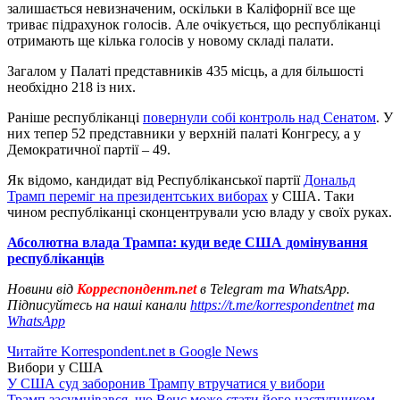
залишається невизначеним, оскільки в Каліфорнії все ще
триває підрахунок голосів. Але очікується, що республіканці
отримають ще кілька голосів у новому складі палати.
Загалом у Палаті представників 435 місць, а для більшості
необхідно 218 із них.
Раніше республіканці
повернули собі контроль над Сенатом
. У
них тепер 52 представники у верхній палаті Конгресу, а у
Демократичної партії – 49.
Як відомо, кандидат від Республіканської партії
Дональд
Трамп переміг на президентських виборах
у США. Таки
чином республіканці сконцентрували усю владу у своїх руках.
Абсолютна влада Трампа: куди веде США домінування
республіканців
Новини від
Корреспондент.net
в Telegram та WhatsApp.
Підписуйтесь на наші канали
https://t.me/korrespondentnet
та
WhatsApp
Читайте Korrespondent.net в Google News
Вибори у США
У США суд заборонив Трампу втручатися у вибори
Трамп засумнівався, що Венс може стати його наступником -