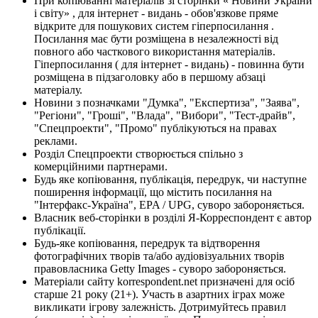
При копіюванні матеріалів зі сторінки « Новини України
і світу» , для інтернет - видань - обов'язкове пряме
відкрите для пошукових систем гіперпосилання .
Посилання має бути розміщена в незалежності від
повного або часткового використання матеріалів.
Гіперпосилання ( для інтернет - видань) - повинна бути
розміщена в підзаголовку або в першому абзаці
матеріалу.
Новини з позначками "Думка", "Експертиза", "Заява",
"Регіони", "Гроші", "Влада", "Вибори", "Тест-драйв",
"Спецпроекти", "Промо" публікуються на правах
реклами.
Розділ Спецпроекти створюється спільно з
комерційними партнерами.
Будь яке копіювання, публікація, передрук, чи наступне
поширення інформації, що містить посилання на
"Інтерфакс-Україна", EPA / UPG, суворо забороняється.
Власник веб-сторінки в розділі Я-Корреспондент є автор
публікації.
Будь-яке копіювання, передрук та відтворення
фотографічних творів та/або аудіовізуальних творів
правовласника Getty Images - суворо забороняється.
Матеріали сайту korrespondent.net призначені для осіб
старше 21 року (21+). Участь в азартних іграх може
викликати ігрову залежність. Дотримуйтесь правил