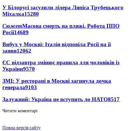
У Білорусі засудили лідера Ляпіса Трубецького
Міхалка
15280
Сюжет
Масова смерть на пляжі. Робота ППО
Росії
14689
Вибух у Москві: Італія відповіла Росії на її
заяви
12062
ЄС відзавтра змінює правила для чоловіків із
України
9570
ЗМІ: У ресторані в Москві загинула дочка
генерала
9103
Залужний: Україна не вступить до НАТО
8517
Читати коментарі
Повна версія сайту