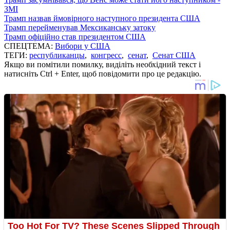
ЗМІ
Трамп назвав ймовірного наступного президента США
Трамп перейменував Мексиканську затоку
Трамп офіційно став президентом США
СПЕЦТЕМА:
Вибори у США
ТЕГИ:
республиканцы
,
конгресс
,
сенат
,
Сенат США
Якщо ви помітили помилку, виділіть необхідний текст і
натисніть Ctrl + Enter, щоб повідомити про це редакцію.