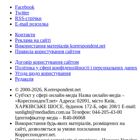
Facebook
Twitter
RSS-стрічки
E-mail розсилка
Контакти
Реклама на сайті
Використання матеріалів korrespondent.net
Правила користування сайтом
Договір користування сайтом
Політика у сфері конфіденційності і персональних даних
Угода щодо користування
Редакція
© 2000-2026, Korrespondent.net
Суб'єкт у сфері онлайн-медіа Назва онлайн-медіа –
«КореспонденТ.net» Адреса: 02091, місто Київ,
ХАРКІВСЬКЕ ШОСЕ, будинок 172-Б, офіс 208/1 E-mail:
sunlight@mediadim.com.ua
Телефон: 044-205-43-00
Ідентифікатор медіа – R40-06068
Використання будь-яких матеріалів, розміщених на
сайті, дозволяється за умови посилання на
Корреспондент.net.