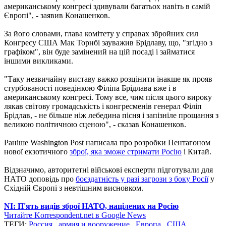
американському конгресі здивували багатьох навіть в самій
Європі", - заявив Конашенков.
За його словами, глава комітету у справах збройних сил
Конгресу США Мак Торнбі зауважив Брідлаву, що, "згідно з
графіком", він буде замінений на цій посаді і займатися
іншими викликами.
"Таку незвичайну виставу важко розцінити інакше як прояв
стурбованості поведінкою Філіпа Брідлава вже і в
американському конгресі. Тому все, чим після цього вироку
лякав світову громадськість і конгресменів генерал Філіп
Брідлав, - не більше ніж лебедина пісня і запізніле прощання з
великою політичною сценою", - сказав Конашенков.
Раніше Washington Post написала про розробки Пентагоном
нової екзотичного
зброї, яка зможе стримати Росію
і Китай.
Відзначимо, авторитетні військові експерти підготували для
НАТО доповідь про
боєздатність у разі загрози з боку Росії
у
Східній Європі з невтішним висновком.
NI: П'ять видів зброї НАТО, націлених на Росію
Читайте Korrespondent.net в Google News
ТЕГИ:
Россия
,
армия и вооружение
,
Европа
,
США