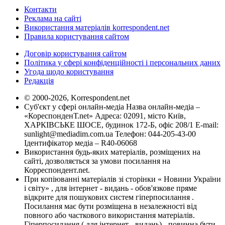
Контакти
Реклама на сайті
Використання матеріалів korrespondent.net
Правила користування сайтом
Договір користування сайтом
Політика у сфері конфіденційності і персональних даних
Угода щодо користування
Редакція
© 2000-2026, Korrespondent.net
Суб'єкт у сфері онлайн-медіа Назва онлайн-медіа –
«КореспонденТ.net» Адреса: 02091, місто Київ,
ХАРКІВСЬКЕ ШОСЕ, будинок 172-Б, офіс 208/1 E-mail:
sunlight@mediadim.com.ua
Телефон: 044-205-43-00
Ідентифікатор медіа – R40-06068
Використання будь-яких матеріалів, розміщених на
сайті, дозволяється за умови посилання на
Корреспондент.net.
При копіюванні матеріалів зі сторінки « Новини України
і світу» , для інтернет - видань - обов'язкове пряме
відкрите для пошукових систем гіперпосилання .
Посилання має бути розміщена в незалежності від
повного або часткового використання матеріалів.
Гіперпосилання ( для інтернет - видань) - повинна бути