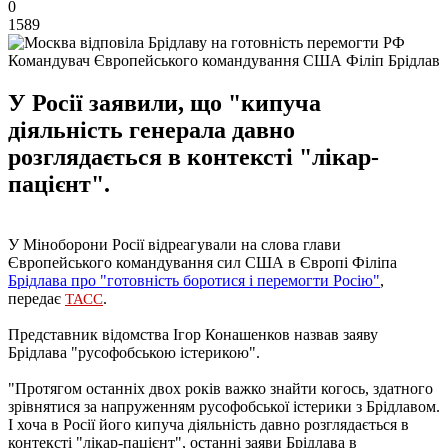
0
1589
Командувач Європейського командування США Філіп Брідлав
У Росії заявили, що "кипуча
діяльність генерала давно
розглядається в контексті "лікар-
пацієнт".
У Міноборони Росії відреагували на слова глави
Європейського командування сил США в Європі Філіпа
Брідлава про "готовність боротися і перемогти Росію"
,
передає
.
ТАСС
Представник відомства Ігор Конашенков назвав заяву
Брідлава "русофобською істерикою".
"Протягом останніх двох років важко знайти когось, здатного
зрівнятися за напруженням русофобської істерики з Брідлавом.
І хоча в Росії його кипуча діяльність давно розглядається в
контексті "лікар-пацієнт", останні заяви Брідлава в