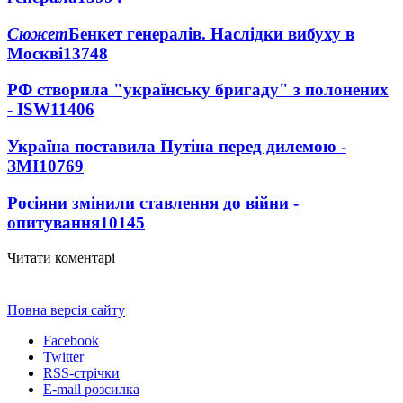
Сюжет
Бенкет генералів. Наслідки вибуху в
Москві
13748
РФ створила "українську бригаду" з полонених
- ISW
11406
Україна поставила Путіна перед дилемою -
ЗМІ
10769
Росіяни змінили ставлення до війни -
опитування
10145
Читати коментарі
Повна версія сайту
Facebook
Twitter
RSS-стрічки
E-mail розсилка