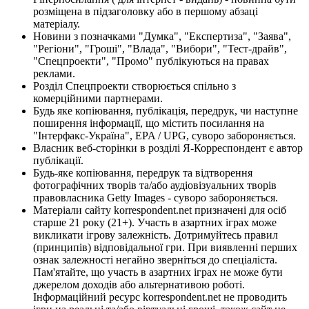
розміщена в підзаголовку або в першому абзаці
матеріалу.
Новини з позначками "Думка", "Експертиза", "Заява",
"Регіони", "Гроші", "Влада", "Вибори", "Тест-драйв",
"Спецпроекти", "Промо" публікуються на правах
реклами.
Розділ Спецпроекти створюється спільно з
комерційними партнерами.
Будь яке копіювання, публікація, передрук, чи наступне
поширення інформації, що містить посилання на
"Інтерфакс-Україна", EPA / UPG, суворо забороняється.
Власник веб-сторінки в розділі Я-Корреспондент є автор
публікації.
Будь-яке копіювання, передрук та відтворення
фотографічних творів та/або аудіовізуальних творів
правовласника Getty Images - суворо забороняється.
Матеріали сайту korrespondent.net призначені для осіб
старше 21 року (21+). Участь в азартних іграх може
викликати ігрову залежність. Дотримуйтесь правил
(принципів) відповідальної гри. При виявленні перших
ознак залежності негайно зверніться до спеціаліста.
Пам'ятайте, що участь в азартних іграх не може бути
джерелом доходів або альтернативою роботі.
Інформаційний ресурс korrespondent.net не проводить