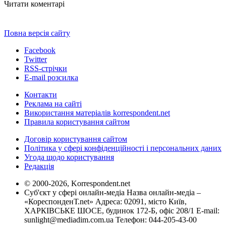
Читати коментарі
Повна версія сайту
Facebook
Twitter
RSS-стрічки
E-mail розсилка
Контакти
Реклама на сайті
Використання матеріалів korrespondent.net
Правила користування сайтом
Договір користування сайтом
Політика у сфері конфіденційності і персональних даних
Угода щодо користування
Редакція
© 2000-2026, Korrespondent.net
Суб'єкт у сфері онлайн-медіа Назва онлайн-медіа –
«КореспонденТ.net» Адреса: 02091, місто Київ,
ХАРКІВСЬКЕ ШОСЕ, будинок 172-Б, офіс 208/1 E-mail:
sunlight@mediadim.com.ua
Телефон: 044-205-43-00