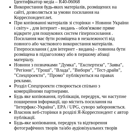
Ідентифікатор медіа – R40-06068
Використання будь-яких матеріалів, розміщених на
сайті, дозволяється за умови посилання на
Корреспондент.net.
При копіюванні матеріалів зі сторінки « Новини України
і світу» , для інтернет - видань - обов'язкове пряме
відкрите для пошукових систем гіперпосилання .
Посилання має бути розміщена в незалежності від
повного або часткового використання матеріалів.
Гіперпосилання ( для інтернет - видань) - повинна бути
розміщена в підзаголовку або в першому абзаці
матеріалу.
Новини з позначками "Думка", "Експертиза", "Заява",
"Регіони", "Гроші", "Влада", "Вибори", "Тест-драйв",
"Спецпроекти", "Промо" публікуються на правах
реклами.
Розділ Спецпроекти створюється спільно з
комерційними партнерами.
Будь яке копіювання, публікація, передрук, чи наступне
поширення інформації, що містить посилання на
"Інтерфакс-Україна", EPA / UPG, суворо забороняється.
Власник веб-сторінки в розділі Я-Корреспондент є автор
публікації.
Будь-яке копіювання, передрук та відтворення
фотографічних творів та/або аудіовізуальних творів