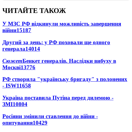
ЧИТАЙТЕ ТАКОЖ
У МЗС РФ відкинули можливість завершення
війни
15187
Другий за день: у РФ поховали ще одного
генерала
14014
Сюжет
Бенкет генералів. Наслідки вибуху в
Москві
13776
РФ створила "українську бригаду" з полонених
- ISW
11658
Україна поставила Путіна перед дилемою -
ЗМІ
10804
Росіяни змінили ставлення до війни -
опитування
10429