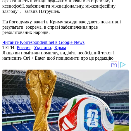
ефективність протидії будь-яким проявам екстремізму і
ксенофобії, забезпечити міжнаціональну, міжконфесійну
злагоду", - заявив Патрушев.
На його думку, вжиті в Криму заходи вже дають позитивні
результати, зокрема, в справі забезпечення прав
реабілітованих народів.
Читайте Korrespondent.net в Google News
ТЕГИ:
Россия
,
Украина
,
Крым
Якщо ви помітили помилку, виділіть необхідний текст і
натисніть Ctrl + Enter, щоб повідомити про це редакцію.