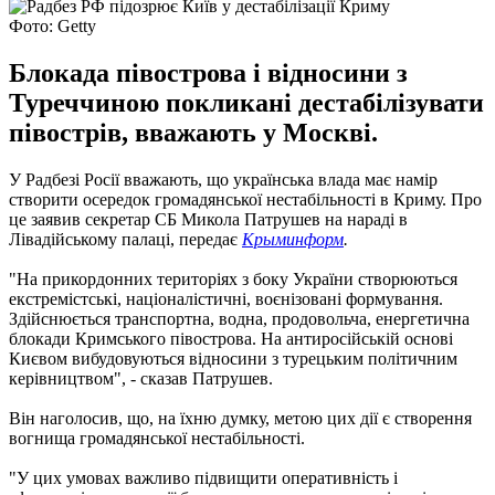
Фото: Getty
Блокада півострова і відносини з
Туреччиною покликані дестабілізувати
півострів, вважають у Москві.
У Радбезі Росії вважають, що українська влада має намір
створити осередок громадянської нестабільності в Криму. Про
це заявив секретар СБ Микола Патрушев на нараді в
Лівадійському палаці, передає
Крыминформ
.
"На прикордонних територіях з боку України створюються
екстремістські, націоналістичні, воєнізовані формування.
Здійснюється транспортна, водна, продовольча, енергетична
блокади Кримського півострова. На антиросійській основі
Києвом вибудовуються відносини з турецьким політичним
керівництвом", - сказав Патрушев.
Він наголосив, що, на їхню думку, метою цих дії є створення
вогнища громадянської нестабільності.
"У цих умовах важливо підвищити оперативність і