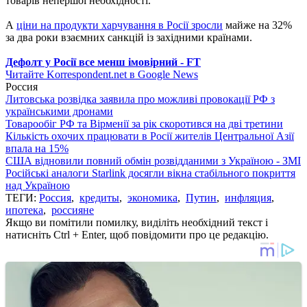
товарів непершої необхідності.
А
ціни на продукти харчування в Росії зросли
майже на 32%
за два роки взаємних санкцій із західними країнами.
Дефолт у Росії все менш імовірний - FT
Читайте Korrespondent.net в Google News
Россия
Литовська розвідка заявила про можливі провокації РФ з
українськими дронами
Товарообіг РФ та Вірменії за рік скоротився на дві третини
Кількість охочих працювати в Росії жителів Центральної Азії
впала на 15%
США відновили повний обмін розвідданими з Україною - ЗМІ
Російські аналоги Starlink досягли вікна стабільного покриття
над Україною
ТЕГИ:
Россия
,
кредиты
,
экономика
,
Путин
,
инфляция
,
ипотека
,
россияне
Якщо ви помітили помилку, виділіть необхідний текст і
натисніть Ctrl + Enter, щоб повідомити про це редакцію.