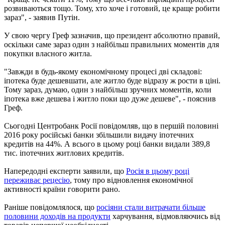
розвиваються тощо. Тому, хто хоче і готовий, це краще робити
зараз", - заявив Путін.
У свою чергу Греф зазначив, що президент абсолютно правий,
оскільки саме зараз один з найбільш правильних моментів для
покупки власного житла.
"Завжди в будь-якому економічному процесі дві складові:
іпотека буде дешевшати, але житло буде відразу ж рости в ціні.
Тому зараз, думаю, один з найбільш зручних моментів, коли
іпотека вже дешева і житло поки що дуже дешеве", - пояснив
Греф.
Сьогодні Центробанк Росії повідомляв, що в першій половині
2016 року російські банки збільшили видачу іпотечних
кредитів на 44%. А всього в цьому році банки видали 389,8
тис. іпотечних житлових кредитів.
Напередодні експерти заявили, що
Росія в цьому році
переживає рецесію
, тому про відновлення економічної
активності країни говорити рано.
Раніше повідомлялося, що
росіяни стали витрачати більше
половини доходів на продукти
харчування, відмовляючись від