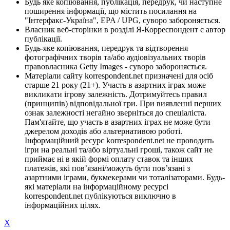
Будь яке копіювання, публікація, передрук, чи наступне
поширення інформації, що містить посилання на
"Інтерфакс-Україна", EPA / UPG, суворо забороняється.
Власник веб-сторінки в розділі Я-Корреспондент є автор
публікації.
Будь-яке копіювання, передрук та відтворення
фотографічних творів та/або аудіовізуальних творів
правовласника Getty Images - суворо забороняється.
Матеріали сайту korrespondent.net призначені для осіб
старше 21 року (21+). Участь в азартних іграх може
викликати ігрову залежність. Дотримуйтесь правил
(принципів) відповідальної гри. При виявленні перших
ознак залежності негайно зверніться до спеціаліста.
Пам'ятайте, що участь в азартних іграх не може бути
джерелом доходів або альтернативою роботі.
Інформаційний ресурс korrespondent.net не проводить
ігри на реальні та/або віртуальні гроші, також сайт не
приймає ні в якій формі оплату ставок та інших
платежів, які пов’язані/можуть бути пов’язані з
азартними іграми, букмекерами чи тоталізаторами. Будь-
які матеріали на інформаційному ресурсі
korrespondent.net публікуються виключно в
інформаційних цілях.
X