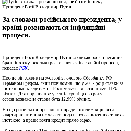
Президент Росії Володимир Путін
За словами російського президента, у
країні розвиваються інфляційні
процеси.
Президент Росії Володимир Путін закликав росіян негайно
брати іпотеку, оскільки розвиваються інфляційні процеси,
передає
РБК
.
Про це він заявив на зустрічі з головою Сбербанку РФ
Германом Грефом, який повідомив, що у 2017 році ставки за
іпотечними кредитами в Росії можуть впасти нижче 11%
річних. Для порівняння: у січні-червні цього року
середньозважена ставка була 12,99% річних.
На що російський президент порадив охочим вирішити
квартирне питання не чекати подальшого зниження ставокза
іпотекою, а краще взяти кредит прямо зараз.
"Краще не чекати 11%, тому що все-таки інфляційні процеси