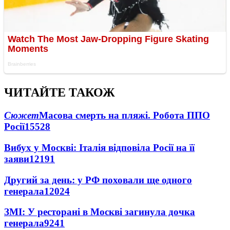
ЧИТАЙТЕ ТАКОЖ
Сюжет
Масова смерть на пляжі. Робота ППО
Росії
15528
Вибух у Москві: Італія відповіла Росії на її
заяви
12191
Другий за день: у РФ поховали ще одного
генерала
12024
ЗМІ: У ресторані в Москві загинула дочка
генерала
9241