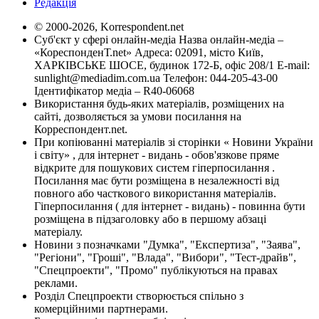
Редакція
© 2000-2026, Korrespondent.net
Суб'єкт у сфері онлайн-медіа Назва онлайн-медіа –
«КореспонденТ.net» Адреса: 02091, місто Київ,
ХАРКІВСЬКЕ ШОСЕ, будинок 172-Б, офіс 208/1 E-mail:
sunlight@mediadim.com.ua
Телефон: 044-205-43-00
Ідентифікатор медіа – R40-06068
Використання будь-яких матеріалів, розміщених на
сайті, дозволяється за умови посилання на
Корреспондент.net.
При копіюванні матеріалів зі сторінки « Новини України
і світу» , для інтернет - видань - обов'язкове пряме
відкрите для пошукових систем гіперпосилання .
Посилання має бути розміщена в незалежності від
повного або часткового використання матеріалів.
Гіперпосилання ( для інтернет - видань) - повинна бути
розміщена в підзаголовку або в першому абзаці
матеріалу.
Новини з позначками "Думка", "Експертиза", "Заява",
"Регіони", "Гроші", "Влада", "Вибори", "Тест-драйв",
"Спецпроекти", "Промо" публікуються на правах
реклами.
Розділ Спецпроекти створюється спільно з
комерційними партнерами.